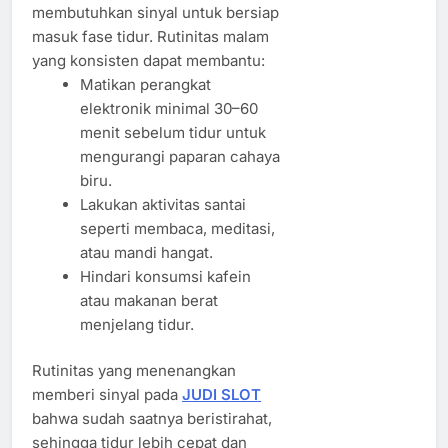
membutuhkan sinyal untuk bersiap
masuk fase tidur. Rutinitas malam
yang konsisten dapat membantu:
Matikan perangkat
elektronik minimal 30–60
menit sebelum tidur untuk
mengurangi paparan cahaya
biru.
Lakukan aktivitas santai
seperti membaca, meditasi,
atau mandi hangat.
Hindari konsumsi kafein
atau makanan berat
menjelang tidur.
Rutinitas yang menenangkan
memberi sinyal pada
JUDI SLOT
bahwa sudah saatnya beristirahat,
sehingga tidur lebih cepat dan