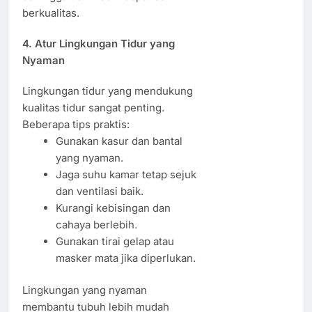
berkualitas.
4. Atur Lingkungan Tidur yang
Nyaman
Lingkungan tidur yang mendukung
kualitas tidur sangat penting.
Beberapa tips praktis:
Gunakan kasur dan bantal
yang nyaman.
Jaga suhu kamar tetap sejuk
dan ventilasi baik.
Kurangi kebisingan dan
cahaya berlebih.
Gunakan tirai gelap atau
masker mata jika diperlukan.
Lingkungan yang nyaman
membantu tubuh lebih mudah