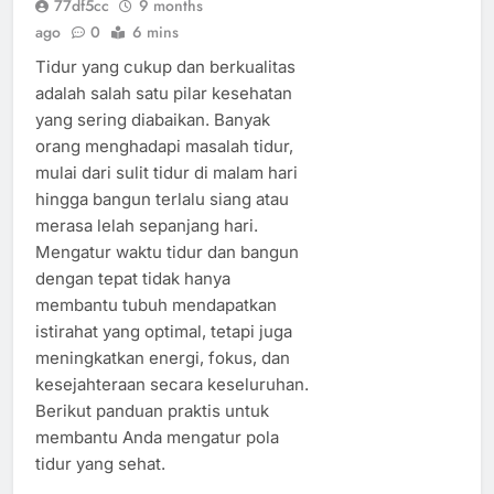
77df5cc
9 months
ago
0
6 mins
Tidur yang cukup dan berkualitas
adalah salah satu pilar kesehatan
yang sering diabaikan. Banyak
orang menghadapi masalah tidur,
mulai dari sulit tidur di malam hari
hingga bangun terlalu siang atau
merasa lelah sepanjang hari.
Mengatur waktu tidur dan bangun
dengan tepat tidak hanya
membantu tubuh mendapatkan
istirahat yang optimal, tetapi juga
meningkatkan energi, fokus, dan
kesejahteraan secara keseluruhan.
Berikut panduan praktis untuk
membantu Anda mengatur pola
tidur yang sehat.