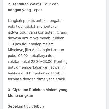
2. Tentukan Waktu Tidur dan
Bangun yang Tepat
Langkah praktis untuk mengatur
pola tidur adalah menentukan
jadwal tidur yang konsisten. Orang
dewasa umumnya membutuhkan
7–9 jam tidur setiap malam.
Misalnya, jika Anda ingin bangun
pukul 06.00, sebaiknya tidur
sekitar pukul 22.30–23.00. Penting
untuk mempertahankan jadwal ini
bahkan di akhir pekan agar tubuh
terbiasa dengan ritme yang stabil.
3. Ciptakan Rutinitas Malam yang
Menenangkan
Sebelum tidur, tubuh