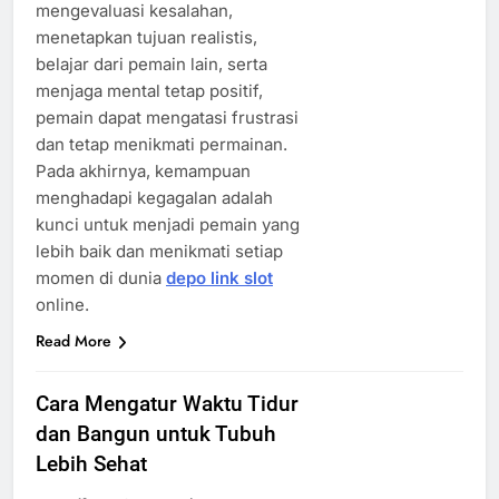
mengevaluasi kesalahan,
menetapkan tujuan realistis,
belajar dari pemain lain, serta
menjaga mental tetap positif,
pemain dapat mengatasi frustrasi
dan tetap menikmati permainan.
Pada akhirnya, kemampuan
menghadapi kegagalan adalah
kunci untuk menjadi pemain yang
lebih baik dan menikmati setiap
momen di dunia
depo link slot
online.
Read More
Cara Mengatur Waktu Tidur
dan Bangun untuk Tubuh
Lebih Sehat