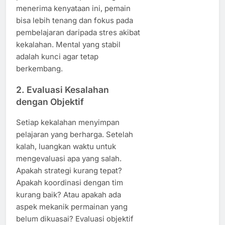
menerima kenyataan ini, pemain
bisa lebih tenang dan fokus pada
pembelajaran daripada stres akibat
kekalahan. Mental yang stabil
adalah kunci agar tetap
berkembang.
2. Evaluasi Kesalahan
dengan Objektif
Setiap kekalahan menyimpan
pelajaran yang berharga. Setelah
kalah, luangkan waktu untuk
mengevaluasi apa yang salah.
Apakah strategi kurang tepat?
Apakah koordinasi dengan tim
kurang baik? Atau apakah ada
aspek mekanik permainan yang
belum dikuasai? Evaluasi objektif