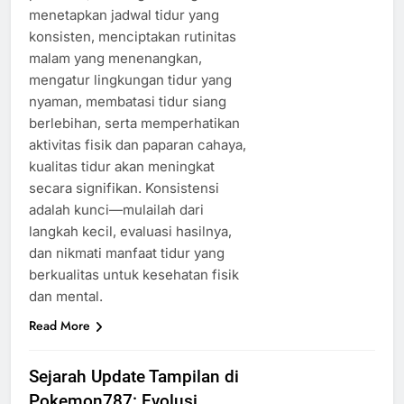
menetapkan jadwal tidur yang
konsisten, menciptakan rutinitas
malam yang menenangkan,
mengatur lingkungan tidur yang
nyaman, membatasi tidur siang
berlebihan, serta memperhatikan
aktivitas fisik dan paparan cahaya,
kualitas tidur akan meningkat
secara signifikan. Konsistensi
adalah kunci—mulailah dari
langkah kecil, evaluasi hasilnya,
dan nikmati manfaat tidur yang
berkualitas untuk kesehatan fisik
dan mental.
Read More
Sejarah Update Tampilan di
Pokemon787: Evolusi