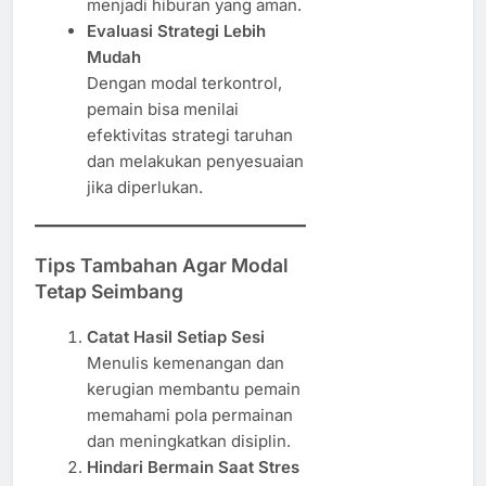
menjadi hiburan yang aman.
Evaluasi Strategi Lebih
Mudah
Dengan modal terkontrol,
pemain bisa menilai
efektivitas strategi taruhan
dan melakukan penyesuaian
jika diperlukan.
Tips Tambahan Agar Modal
Tetap Seimbang
Catat Hasil Setiap Sesi
Menulis kemenangan dan
kerugian membantu pemain
memahami pola permainan
dan meningkatkan disiplin.
Hindari Bermain Saat Stres