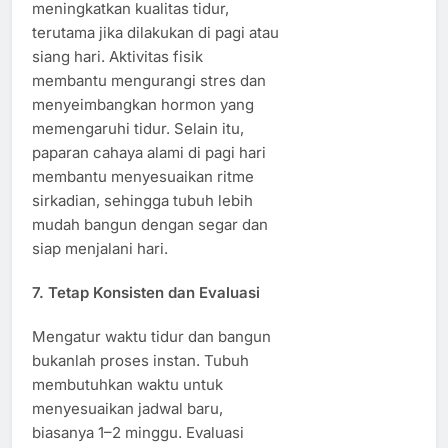
meningkatkan kualitas tidur,
terutama jika dilakukan di pagi atau
siang hari. Aktivitas fisik
membantu mengurangi stres dan
menyeimbangkan hormon yang
memengaruhi tidur. Selain itu,
paparan cahaya alami di pagi hari
membantu menyesuaikan ritme
sirkadian, sehingga tubuh lebih
mudah bangun dengan segar dan
siap menjalani hari.
7. Tetap Konsisten dan Evaluasi
Mengatur waktu tidur dan bangun
bukanlah proses instan. Tubuh
membutuhkan waktu untuk
menyesuaikan jadwal baru,
biasanya 1–2 minggu. Evaluasi