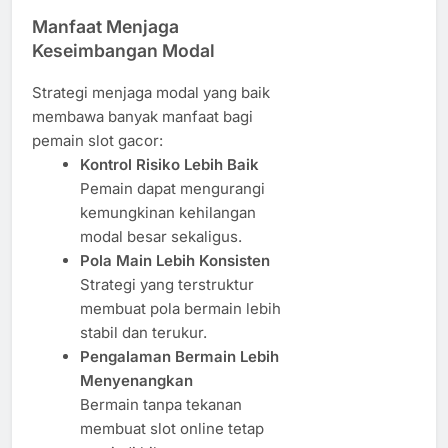
Manfaat Menjaga
Keseimbangan Modal
Strategi menjaga modal yang baik
membawa banyak manfaat bagi
pemain slot gacor:
Kontrol Risiko Lebih Baik
Pemain dapat mengurangi
kemungkinan kehilangan
modal besar sekaligus.
Pola Main Lebih Konsisten
Strategi yang terstruktur
membuat pola bermain lebih
stabil dan terukur.
Pengalaman Bermain Lebih
Menyenangkan
Bermain tanpa tekanan
membuat slot online tetap