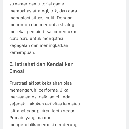
streamer dan tutorial game
membahas strategi, trik, dan cara
mengatasi situasi sulit. Dengan
menonton dan mencoba strategi
mereka, pemain bisa menemukan
cara baru untuk mengatasi
kegagalan dan meningkatkan
kemampuan.
6. Istirahat dan Kendalikan
Emosi
Frustrasi akibat kekalahan bisa
memengaruhi performa. Jika
merasa emosi naik, ambil jeda
sejenak. Lakukan aktivitas lain atau
istirahat agar pikiran lebih segar.
Pemain yang mampu
mengendalikan emosi cenderung