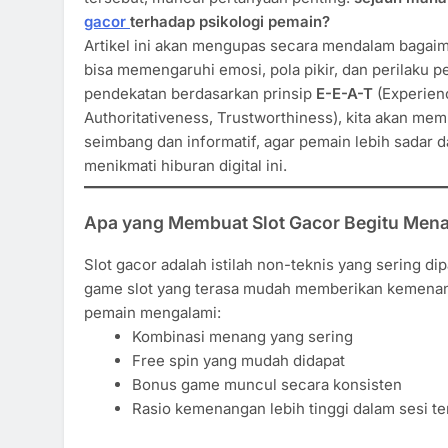
gacor
terhadap psikologi pemain?
Artikel ini akan mengupas secara mendalam bagaima
bisa memengaruhi emosi, pola pikir, dan perilaku 
pendekatan berdasarkan prinsip
E-E-A-T
(Experienc
Authoritativeness, Trustworthiness), kita akan mem
seimbang dan informatif, agar pemain lebih sadar d
menikmati hiburan digital ini.
Apa yang Membuat Slot Gacor Begitu Mena
Slot gacor adalah istilah non-teknis yang sering d
game slot yang terasa mudah memberikan kemenan
pemain mengalami:
Kombinasi menang yang sering
Free spin yang mudah didapat
Bonus game muncul secara konsisten
Rasio kemenangan lebih tinggi dalam sesi te