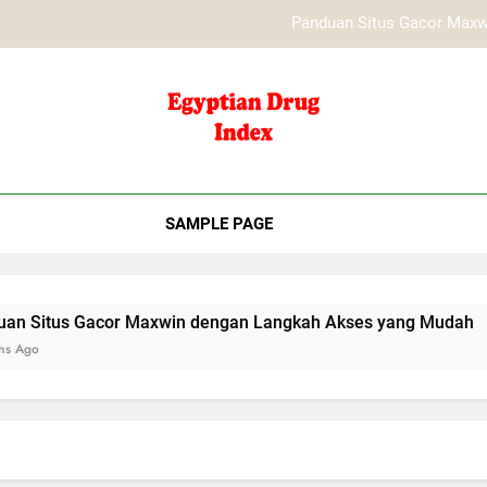
Panduan Situs Gacor Max
Media Teknologi dan Perkemb
Mengenal Struktur Teknologi Pl
ptian Drug Index
Cara Mengatasi Kendala Saat Membuka
 Drug Index Menyediakan Informasi Lengkap Tentang Obat-Obat
Penggunaann
Panduan Situs Gacor Max
SAMPLE PAGE
Media Teknologi dan Perkemb
Mengenal Struktur Teknologi Pl
cor Maxwin dengan Langkah Akses yang Mudah
Media T
5 Months