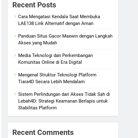
Recent Posts
Cara Mengatasi Kendala Saat Membuka
LAE138 Link Alternatif dengan Aman
Panduan Situs Gacor Maxwin dengan Langkah
Akses yang Mudah
Media Teknologi dan Perkembangan
Komunitas Online di Era Digital
Mengenal Struktur Teknologi Platform
Tiara4D Secara Lebih Mendalam
Sistem Perlindungan dari Akses Tidak Sah di
Lebah4D: Strategi Keamanan Berlapis untuk
Stabilitas Platform
Recent Comments