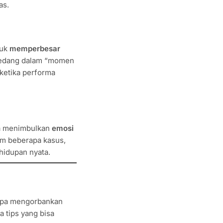
as.
tuk
memperbesar
sedang dalam “momen
ketika performa
sa menimbulkan
emosi
am beberapa kasus,
hidupan nyata.
npa mengorbankan
a tips yang bisa