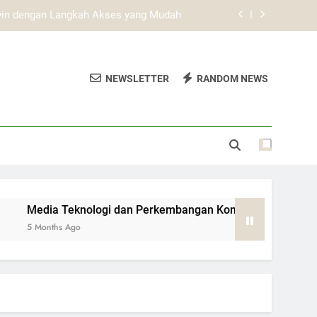
win dengan Langkah Akses yang Mudah
angan Komunitas Online di Era Digital
atform Tiara4D Secara Lebih Mendalam
NEWSLETTER
RANDOM NEWS
 LAE138 Link Alternatif dengan Aman
an Yang Tersedia Di Mesir, Lengkap Dengan Detail Harga Dan
ya.
win dengan Langkah Akses yang Mudah
angan Komunitas Online di Era Digital
atform Tiara4D Secara Lebih Mendalam
eknologi dan Perkembangan Komunitas Online di Era Digital
 Ago