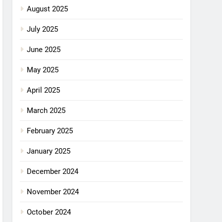
August 2025
July 2025
June 2025
May 2025
April 2025
March 2025
February 2025
January 2025
December 2024
November 2024
October 2024