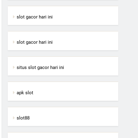
slot gacor hari ini
slot gacor hari ini
situs slot gacor hari ini
apk slot
slot88