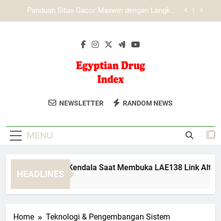
Skip
Media Teknologi dan Perkembangan Komunitas
to
Online di Era Digital
content
Mengenal Struktur Teknologi Platform Tiara4D
Secara Lebih Mendalam
Cara Mengatasi Kendala Saat Membuka LAE138
Link Alternatif dengan Aman
Panduan Situs Gacor Maxwin dengan Langkah
Akses yang Mudah
Egyptian Drug
Egyptian Drug Index Menyediakan
Media Teknologi dan Perkembangan Komunitas
NEWSLETTER
RANDOM NEWS
Online di Era Digital
Index
Informasi Lengkap Tentang Obat-Obatan
Mengenal Struktur Teknologi Platform Tiara4D
Yang Tersedia Di Mesir, Lengkap Dengan
Secara Lebih Mendalam
MENU
Detail Harga Dan Penggunaannya.
Cara Mengatasi Kendala Saat Membuka LAE138 Link Alternat
HEADLINES
 Months Ago
Home
Teknologi & Pengembangan Sistem