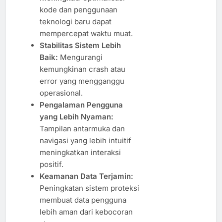
kode dan penggunaan
teknologi baru dapat
mempercepat waktu muat.
Stabilitas Sistem Lebih
Baik:
Mengurangi
kemungkinan crash atau
error yang mengganggu
operasional.
Pengalaman Pengguna
yang Lebih Nyaman:
Tampilan antarmuka dan
navigasi yang lebih intuitif
meningkatkan interaksi
positif.
Keamanan Data Terjamin:
Peningkatan sistem proteksi
membuat data pengguna
lebih aman dari kebocoran