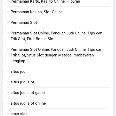
Permainan Kartu, Kasino Online, Hiburan
Permainan Kasino, Slot Online
Permainan Slot
Permainan Slot Online, Panduan Judi Online, Tips dan
Trik Slot, Fitur Bonus Slot
Permainan Slot Online, Panduan Judi Online, Tips dan
Trik Slot, Situs Slot dengan Metode Pembayaran
Lengkap
situs judi
situs judi slot
situs judi slot gacor
situs judi slot online
situs slot