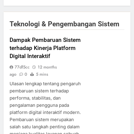
Teknologi & Pengembangan Sistem
Dampak Pembaruan Sistem
terhadap Kinerja Platform
Digital Interaktif
77df5cc
12 months
ago
0
5 mins
Ulasan lengkap tentang pengaruh
pembaruan sistem terhadap
performa, stabilitas, dan
pengalaman pengguna pada
platform digital interaktif modern.
Pembaruan sistem merupakan
salah satu langkah penting dalam
menjaga kualitas layanan sebuah