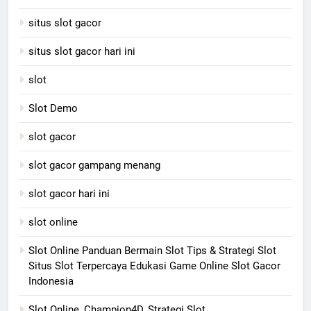
situs slot gacor
situs slot gacor hari ini
slot
Slot Demo
slot gacor
slot gacor gampang menang
slot gacor hari ini
slot online
Slot Online Panduan Bermain Slot Tips & Strategi Slot
Situs Slot Terpercaya Edukasi Game Online Slot Gacor
Indonesia
Slot Online, Champion4D, Strategi Slot