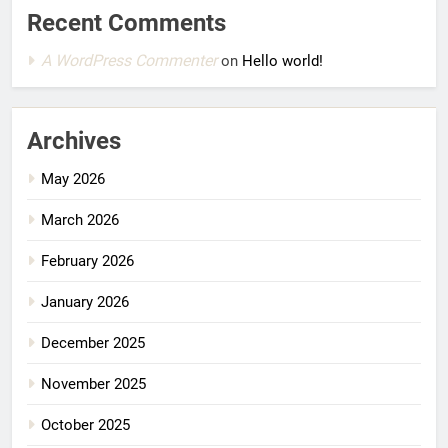
Recent Comments
A WordPress Commenter
on
Hello world!
Archives
May 2026
March 2026
February 2026
January 2026
December 2025
November 2025
October 2025