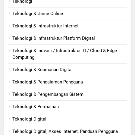
Teknologi
Teknologi & Game Online
Teknologi & Infrastruktur Internet
Teknologi & Infrastruktur Platform Digital
Teknologi & Inovasi / Infrastruktur TI / Cloud & Edge
Computing
Teknologi & Keamanan Digital
Teknologi & Pengalaman Pengguna
Teknologi & Pengembangan Sistem
Teknologi & Permainan
Teknologi Digital
Teknologi Digital, Akses Internet, Panduan Pengguna