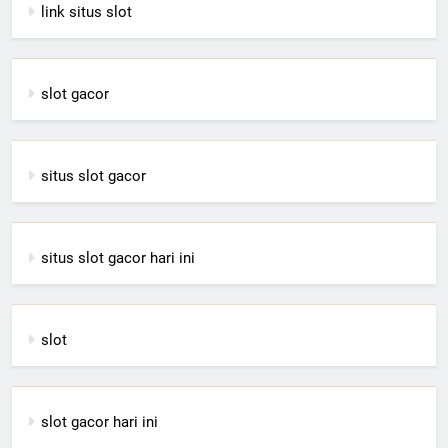
link situs slot
slot gacor
situs slot gacor
situs slot gacor hari ini
slot
slot gacor hari ini