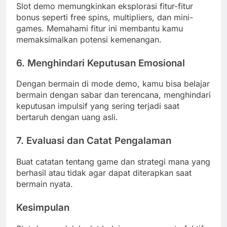
Slot demo memungkinkan eksplorasi fitur-fitur
bonus seperti free spins, multipliers, dan mini-
games. Memahami fitur ini membantu kamu
memaksimalkan potensi kemenangan.
6. Menghindari Keputusan Emosional
Dengan bermain di mode demo, kamu bisa belajar
bermain dengan sabar dan terencana, menghindari
keputusan impulsif yang sering terjadi saat
bertaruh dengan uang asli.
7. Evaluasi dan Catat Pengalaman
Buat catatan tentang game dan strategi mana yang
berhasil atau tidak agar dapat diterapkan saat
bermain nyata.
Kesimpulan