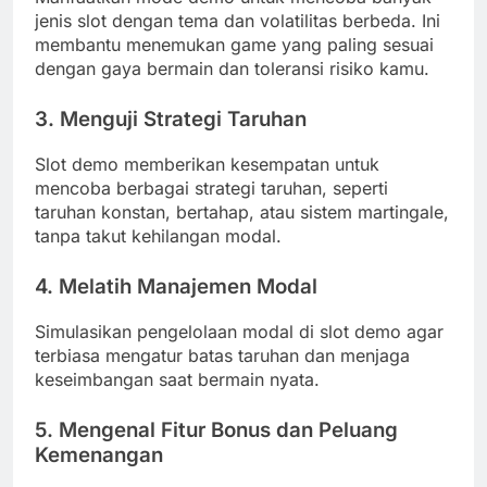
jenis slot dengan tema dan volatilitas berbeda. Ini
membantu menemukan game yang paling sesuai
dengan gaya bermain dan toleransi risiko kamu.
3. Menguji Strategi Taruhan
Slot demo memberikan kesempatan untuk
mencoba berbagai strategi taruhan, seperti
taruhan konstan, bertahap, atau sistem martingale,
tanpa takut kehilangan modal.
4. Melatih Manajemen Modal
Simulasikan pengelolaan modal di slot demo agar
terbiasa mengatur batas taruhan dan menjaga
keseimbangan saat bermain nyata.
5. Mengenal Fitur Bonus dan Peluang
Kemenangan