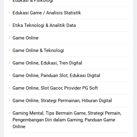
Edukasi & Psikologi
Edukasi Game / Analisis Statistik
Etika Teknologi & Analitik Data
Game Online
Game Online & Teknologi
Game Online, Edukasi, Tren Digital
Game Online, Panduan Slot, Edukasi Digital
Game Online, Slot Gacor, Provider PG Soft
Game Online, Strategi Permainan, Hiburan Digital
Gaming Mental, Tips Bermain Game, Strategi Pemain,
Pengembangan Diri dalam Gaming, Panduan Game
Online