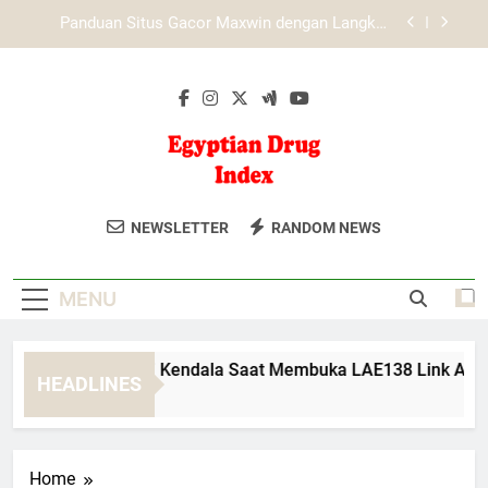
Skip
Panduan Situs Gacor Maxwin dengan Langkah
to
Akses yang Mudah
content
Media Teknologi dan Perkembangan Komunitas
Online di Era Digital
Mengenal Struktur Teknologi Platform Tiara4D
Secara Lebih Mendalam
Cara Mengatasi Kendala Saat Membuka LAE138
Link Alternatif dengan Aman
Egyptian Drug
Egyptian Drug Index Menyediakan
Panduan Situs Gacor Maxwin dengan Langkah
NEWSLETTER
RANDOM NEWS
Akses yang Mudah
Index
Informasi Lengkap Tentang Obat-Obatan
Media Teknologi dan Perkembangan Komunitas
Yang Tersedia Di Mesir, Lengkap Dengan
Online di Era Digital
MENU
Detail Harga Dan Penggunaannya.
Mengenal Struktur Teknologi Platform Tiara4D
Secara Lebih Mendalam
Cara Mengatasi Kendala Saat Membuka LAE138 Link Altern
HEADLINES
3 Months Ago
Home