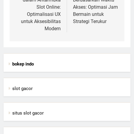
Slot Online:
Akses: Optimasi Jam
Optimalisasi UX
Bermain untuk
untuk Aksesibilitas
Strategi Terukur
Modern
bokep indo
slot gacor
situs slot gacor