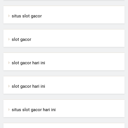
situs slot gacor
slot gacor
slot gacor hari ini
slot gacor hari ini
situs slot gacor hari ini