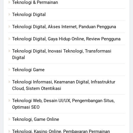
Teknologi & Permainan
Teknologi Digital
Teknologi Digital, Akses Internet, Panduan Pengguna
Teknologi Digital, Gaya Hidup Online, Review Pengguna
Teknologi Digital, Inovasi Teknologi, Transformasi
Digital
Teknologi Game
Teknologi Informasi, Keamanan Digital, Infrastruktur
Cloud, Sistem Otentikasi
Teknologi Web, Desain UI/UX, Pengembangan Situs,
Optimasi SEO
Teknologi, Game Online
Teknologi, Kasino Online, Pembayaran Permainan