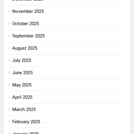
November 2025
October 2025
September 2025
August 2025
July 2025
June 2025
May 2025
April 2025
March 2025
February 2025
January 2025