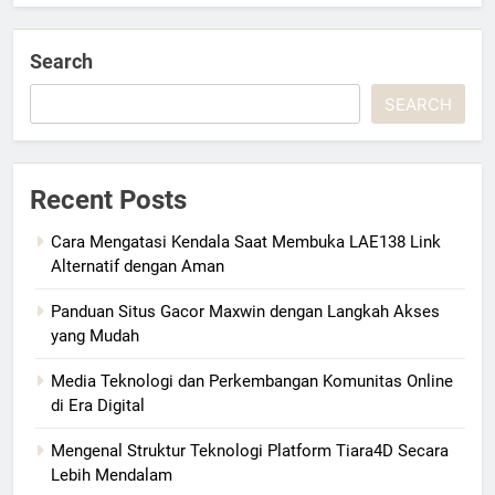
Search
SEARCH
Recent Posts
Cara Mengatasi Kendala Saat Membuka LAE138 Link
Alternatif dengan Aman
Panduan Situs Gacor Maxwin dengan Langkah Akses
yang Mudah
Media Teknologi dan Perkembangan Komunitas Online
di Era Digital
Mengenal Struktur Teknologi Platform Tiara4D Secara
Lebih Mendalam