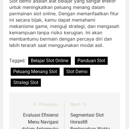
Slot demo adalah alat belajar yang sangat efektif
untuk meningkatkan peluang menang dalam
permainan slot online. Dengan memanfaatkan fitur
ini secara bijak, kamu dapat memahami
mekanisme game, menguji strategi, dan mengasah
kemampuan tanpa risiko kerugian. Ini akan
membantumu bermain dengan percaya diri dan
lebih terarah saat menggunakan modal asli.
Tagged:
Belajar Slot Online
Panduan Slot
Peluang Menang Slot
Slot Demo
Strategi Slot
Previous:
Next:
Post
navigation
Evaluasi Efisiensi
Segmentasi Slot
Menu Navigasi
Horas88
dalam Antarmuka
Berdasarkan Waktu