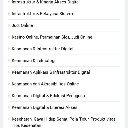
Infrastruktur & Kinerja Akses Digital
Infrastruktur & Rekayasa Sistem
Judi Online
Kasino Online, Permainan Slot, Judi Online
Keamanan & Infrastruktur Digital
Keamanan & Teknologi
Keamanan Aplikasi & Infrastruktur Digital
Keamanan dan Aksesibilitas Online
Keamanan Digital & Edukasi Pengguna
Keamanan Digital & Literasi Akses
Kesehatan, Gaya Hidup Sehat, Pola Tidur, Produktivitas,
Tips Kesehatan