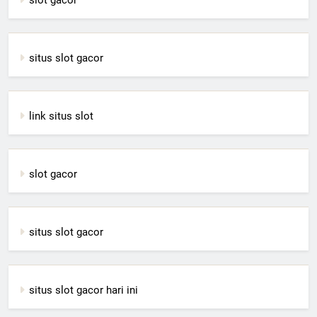
situs slot gacor
link situs slot
slot gacor
situs slot gacor
situs slot gacor hari ini