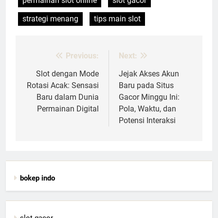
permainan slot online
slot gacor
strategi menang
tips main slot
Previous:
Next:
Post
navigation
Slot dengan Mode
Jejak Akses Akun
Rotasi Acak: Sensasi
Baru pada Situs
Baru dalam Dunia
Gacor Minggu Ini:
Permainan Digital
Pola, Waktu, dan
Potensi Interaksi
bokep indo
slot gacor