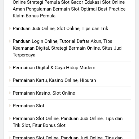
Online Strategi Pemula Slot Gacor Edukasi Slot Online
Aman Pengalaman Bermain Slot Optimal Best Practice
Klaim Bonus Pemula
Panduan Judi Online, Slot Online, Tips dan Trik
Panduan Login Online, Tutorial Daftar Akun, Tips
Keamanan Digital, Strategi Bermain Online, Situs Judi
Terpercaya
Permainan Digital & Gaya Hidup Modern
Permainan Kartu, Kasino Online, Hiburan
Permainan Kasino, Slot Online
Permainan Slot
Permainan Slot Online, Panduan Judi Online, Tips dan
Trik Slot, Fitur Bonus Slot
Permainan Slot Online, Panduan Judi Online, Tips dan