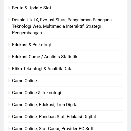
Berita & Update Slot
Desain UI/UX, Evolusi Situs, Pengalaman Pengguna,
Teknologi Web, Multimedia Interaktif, Strategi
Pengembangan
Edukasi & Psikologi
Edukasi Game / Analisis Statistik
Etika Teknologi & Analitik Data
Game Online
Game Online & Teknologi
Game Online, Edukasi, Tren Digital
Game Online, Panduan Slot, Edukasi Digital
Game Online, Slot Gacor, Provider PG Soft