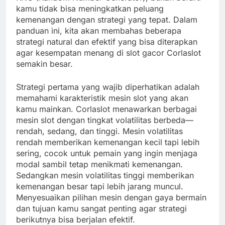
kamu tidak bisa meningkatkan peluang
kemenangan dengan strategi yang tepat. Dalam
panduan ini, kita akan membahas beberapa
strategi natural dan efektif yang bisa diterapkan
agar kesempatan menang di slot gacor Corlaslot
semakin besar.
Strategi pertama yang wajib diperhatikan adalah
memahami karakteristik mesin slot yang akan
kamu mainkan. Corlaslot menawarkan berbagai
mesin slot dengan tingkat volatilitas berbeda—
rendah, sedang, dan tinggi. Mesin volatilitas
rendah memberikan kemenangan kecil tapi lebih
sering, cocok untuk pemain yang ingin menjaga
modal sambil tetap menikmati kemenangan.
Sedangkan mesin volatilitas tinggi memberikan
kemenangan besar tapi lebih jarang muncul.
Menyesuaikan pilihan mesin dengan gaya bermain
dan tujuan kamu sangat penting agar strategi
berikutnya bisa berjalan efektif.