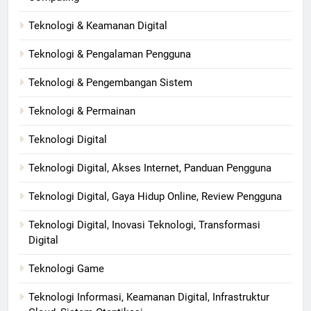
Teknologi & Keamanan Digital
Teknologi & Pengalaman Pengguna
Teknologi & Pengembangan Sistem
Teknologi & Permainan
Teknologi Digital
Teknologi Digital, Akses Internet, Panduan Pengguna
Teknologi Digital, Gaya Hidup Online, Review Pengguna
Teknologi Digital, Inovasi Teknologi, Transformasi
Digital
Teknologi Game
Teknologi Informasi, Keamanan Digital, Infrastruktur