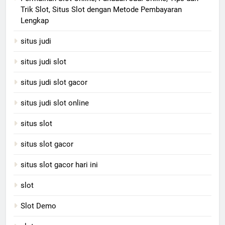
Trik Slot, Situs Slot dengan Metode Pembayaran
Lengkap
situs judi
situs judi slot
situs judi slot gacor
situs judi slot online
situs slot
situs slot gacor
situs slot gacor hari ini
slot
Slot Demo