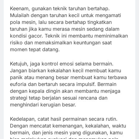
Keenam, gunakan teknik taruhan bertahap.
Mulailah dengan taruhan kecil untuk mengamati
pola mesin, lalu secara bertahap tingkatkan
taruhan jika kamu merasa mesin sedang dalam
kondisi gacor. Teknik ini membantu meminimalkan
risiko dan memaksimalkan keuntungan saat
momen tepat datang.
Ketujuh, jaga kontrol emosi selama bermain.
Jangan biarkan kekalahan kecil membuat kamu
panik atau menang besar membuat kamu terbawa
euforia dan bertaruh secara impulsif. Bermain
dengan kepala dingin akan membantu menjaga
strategi tetap berjalan sesuai rencana dan
menghindari kerugian besar.
Kedelapan, catat hasil permainan secara rutin.
Dengan mencatat kemenangan, kekalahan, waktu
bermain, dan jenis mesin yang digunakan, kamu