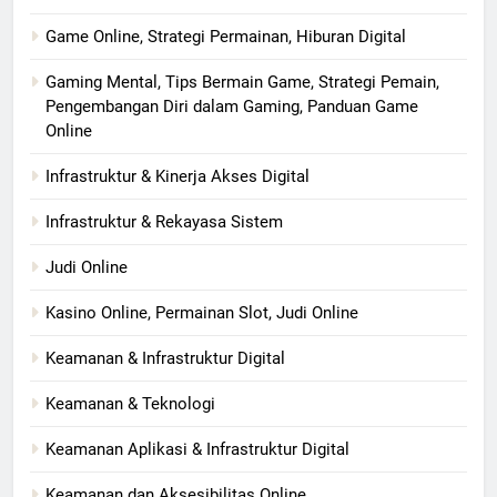
Game Online, Strategi Permainan, Hiburan Digital
Gaming Mental, Tips Bermain Game, Strategi Pemain,
Pengembangan Diri dalam Gaming, Panduan Game
Online
Infrastruktur & Kinerja Akses Digital
Infrastruktur & Rekayasa Sistem
Judi Online
Kasino Online, Permainan Slot, Judi Online
Keamanan & Infrastruktur Digital
Keamanan & Teknologi
Keamanan Aplikasi & Infrastruktur Digital
Keamanan dan Aksesibilitas Online