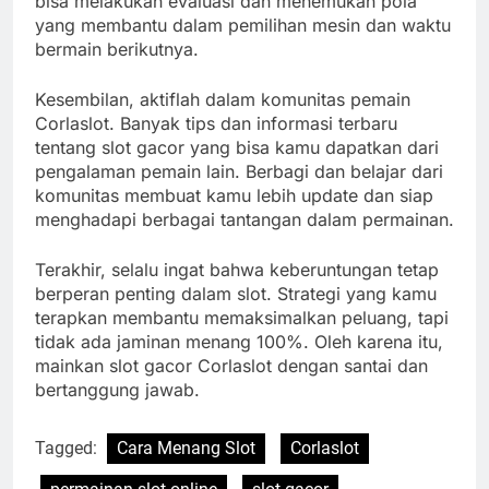
bisa melakukan evaluasi dan menemukan pola
yang membantu dalam pemilihan mesin dan waktu
bermain berikutnya.
Kesembilan, aktiflah dalam komunitas pemain
Corlaslot. Banyak tips dan informasi terbaru
tentang slot gacor yang bisa kamu dapatkan dari
pengalaman pemain lain. Berbagi dan belajar dari
komunitas membuat kamu lebih update dan siap
menghadapi berbagai tantangan dalam permainan.
Terakhir, selalu ingat bahwa keberuntungan tetap
berperan penting dalam slot. Strategi yang kamu
terapkan membantu memaksimalkan peluang, tapi
tidak ada jaminan menang 100%. Oleh karena itu,
mainkan slot gacor Corlaslot dengan santai dan
bertanggung jawab.
Tagged:
Cara Menang Slot
Corlaslot