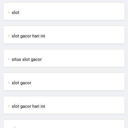
slot
slot gacor hari ini
situs slot gacor
slot gacor
slot gacor hari ini