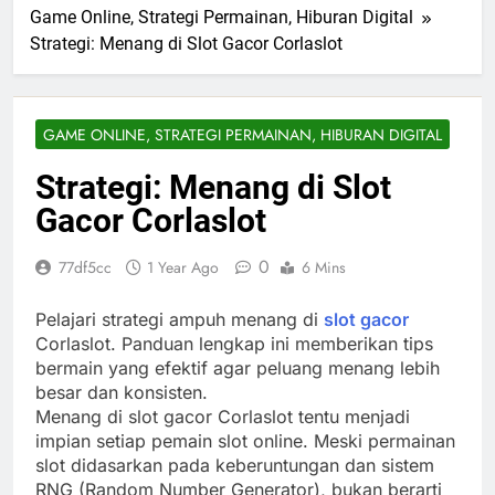
Game Online, Strategi Permainan, Hiburan Digital
Strategi: Menang di Slot Gacor Corlaslot
GAME ONLINE, STRATEGI PERMAINAN, HIBURAN DIGITAL
Strategi: Menang di Slot
Gacor Corlaslot
0
77df5cc
1 Year Ago
6 Mins
Pelajari strategi ampuh menang di
slot gacor
Corlaslot. Panduan lengkap ini memberikan tips
bermain yang efektif agar peluang menang lebih
besar dan konsisten.
Menang di slot gacor Corlaslot tentu menjadi
impian setiap pemain slot online. Meski permainan
slot didasarkan pada keberuntungan dan sistem
RNG (Random Number Generator), bukan berarti