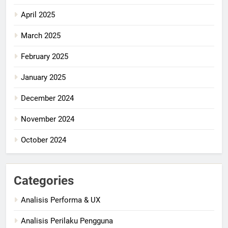
April 2025
March 2025
February 2025
January 2025
December 2024
November 2024
October 2024
Categories
Analisis Performa & UX
Analisis Perilaku Pengguna