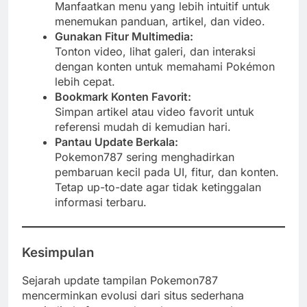
Manfaatkan menu yang lebih intuitif untuk
menemukan panduan, artikel, dan video.
Gunakan Fitur Multimedia:
Tonton video, lihat galeri, dan interaksi
dengan konten untuk memahami Pokémon
lebih cepat.
Bookmark Konten Favorit:
Simpan artikel atau video favorit untuk
referensi mudah di kemudian hari.
Pantau Update Berkala:
Pokemon787 sering menghadirkan
pembaruan kecil pada UI, fitur, dan konten.
Tetap up-to-date agar tidak ketinggalan
informasi terbaru.
Kesimpulan
Sejarah update tampilan Pokemon787
mencerminkan evolusi dari situs sederhana