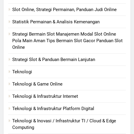
Slot Online, Strategi Permainan, Panduan Judi Online
Statistik Permainan & Analisis Kemenangan
Strategi Bermain Slot Manajemen Modal Slot Online
Pola Main Aman Tips Bermain Slot Gacor Panduan Slot
Online
Strategi Slot & Panduan Bermain Lanjutan
Teknologi
Teknologi & Game Online
Teknologi & Infrastruktur Internet
Teknologi & Infrastruktur Platform Digital
Teknologi & Inovasi / Infrastruktur TI / Cloud & Edge
Computing