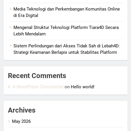
Media Teknologi dan Perkembangan Komunitas Online
di Era Digital
Mengenal Struktur Teknologi Platform Tiara4D Secara
Lebih Mendalam
Sistem Perlindungan dari Akses Tidak Sah di Lebah4D:
Strategi Keamanan Berlapis untuk Stabilitas Platform
Recent Comments
A WordPress Commenter
on
Hello world!
Archives
May 2026