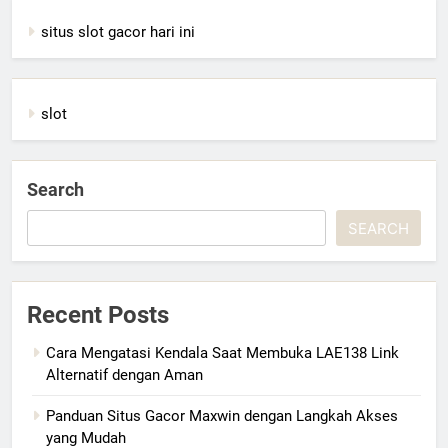
situs slot gacor hari ini
slot
Search
SEARCH
Recent Posts
Cara Mengatasi Kendala Saat Membuka LAE138 Link
Alternatif dengan Aman
Panduan Situs Gacor Maxwin dengan Langkah Akses
yang Mudah