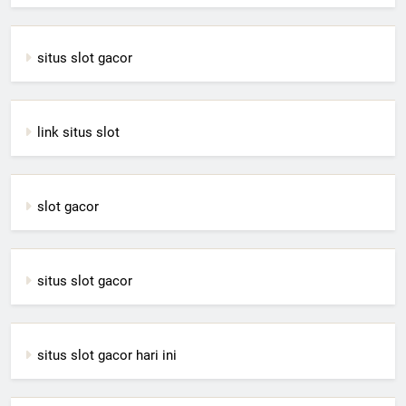
situs slot gacor
link situs slot
slot gacor
situs slot gacor
situs slot gacor hari ini