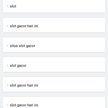
slot
slot gacor hari ini
situs slot gacor
slot gacor
slot gacor hari ini
slot gacor hari ini