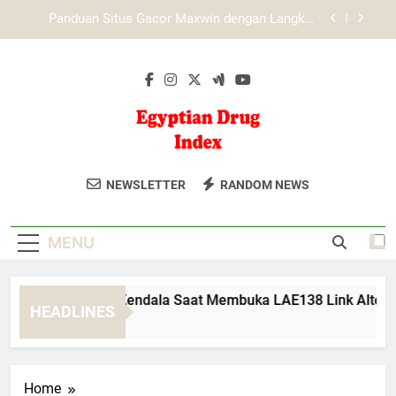
Skip
Media Teknologi dan Perkembangan Komunitas
to
Online di Era Digital
content
Mengenal Struktur Teknologi Platform Tiara4D
Secara Lebih Mendalam
Cara Mengatasi Kendala Saat Membuka LAE138
Link Alternatif dengan Aman
Panduan Situs Gacor Maxwin dengan Langkah
Akses yang Mudah
Egyptian Drug
Egyptian Drug Index Menyediakan
Media Teknologi dan Perkembangan Komunitas
NEWSLETTER
RANDOM NEWS
Online di Era Digital
Index
Informasi Lengkap Tentang Obat-Obatan
Mengenal Struktur Teknologi Platform Tiara4D
Yang Tersedia Di Mesir, Lengkap Dengan
Secara Lebih Mendalam
MENU
Detail Harga Dan Penggunaannya.
ara Mengatasi Kendala Saat Membuka LAE138 Link Alternati
HEADLINES
 Months Ago
Home