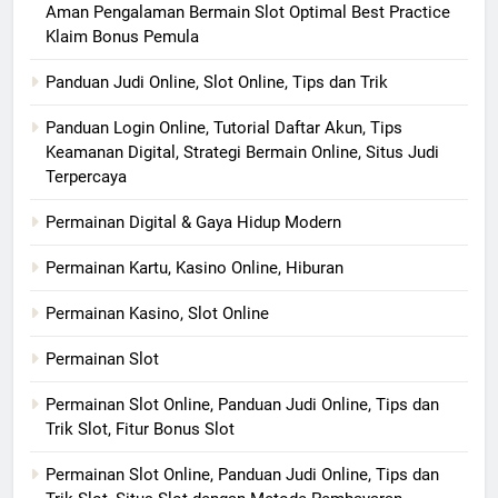
Aman Pengalaman Bermain Slot Optimal Best Practice
Klaim Bonus Pemula
Panduan Judi Online, Slot Online, Tips dan Trik
Panduan Login Online, Tutorial Daftar Akun, Tips
Keamanan Digital, Strategi Bermain Online, Situs Judi
Terpercaya
Permainan Digital & Gaya Hidup Modern
Permainan Kartu, Kasino Online, Hiburan
Permainan Kasino, Slot Online
Permainan Slot
Permainan Slot Online, Panduan Judi Online, Tips dan
Trik Slot, Fitur Bonus Slot
Permainan Slot Online, Panduan Judi Online, Tips dan