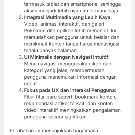
termasuk tablet dan smartphone, sehingga
akses menjadi lebih nyaman di mana saja.
Integrasi Multimedia yang Lebih Kaya:
Video, animasi interaktif, dan galeri
Pokémon ditampilkan lebih menonjol. Ini
memudahkan pengguna untuk belajar dan
menikmati konten tanpa harus menavigasi
terlalu banyak halaman.
UI Minimalis dengan Navigasi Intuitif:
Menu navigasi menggunakan ikon dan
kategori yang jelas, mempermudah
pengguna menemukan informasi dengan
cepat.
Fokus pada UX dan Interaksi Pengguna:
Fitur-fitur baru seperti bookmark konten,
rekomendasi artikel terkait, dan konten
video interaktif meningkatkan pengalaman
pengguna secara signifikan.
Perubahan ini menunjukkan bagaimana