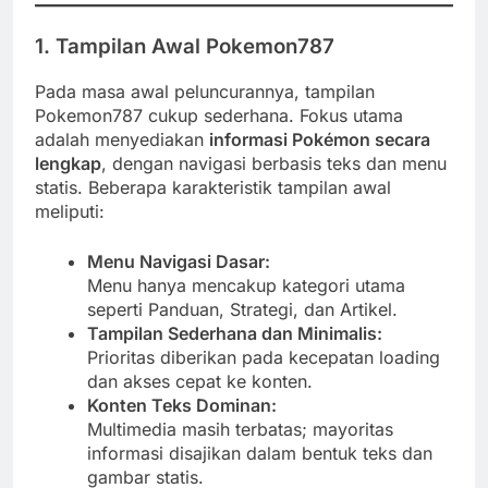
1. Tampilan Awal Pokemon787
Pada masa awal peluncurannya, tampilan
Pokemon787 cukup sederhana. Fokus utama
adalah menyediakan
informasi Pokémon secara
lengkap
, dengan navigasi berbasis teks dan menu
statis. Beberapa karakteristik tampilan awal
meliputi:
Menu Navigasi Dasar:
Menu hanya mencakup kategori utama
seperti Panduan, Strategi, dan Artikel.
Tampilan Sederhana dan Minimalis:
Prioritas diberikan pada kecepatan loading
dan akses cepat ke konten.
Konten Teks Dominan:
Multimedia masih terbatas; mayoritas
informasi disajikan dalam bentuk teks dan
gambar statis.