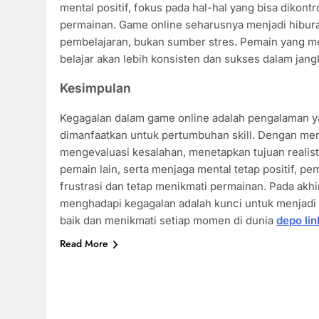
mental positif, fokus pada hal-hal yang bisa dikontr
permainan. Game online seharusnya menjadi hibur
pembelajaran, bukan sumber stres. Pemain yang m
belajar akan lebih konsisten dan sukses dalam jang
Kesimpulan
Kegagalan dalam game online adalah pengalaman y
dimanfaatkan untuk pertumbuhan skill. Dengan me
mengevaluasi kesalahan, menetapkan tujuan realistis
pemain lain, serta menjaga mental tetap positif, p
frustrasi dan tetap menikmati permainan. Pada ak
menghadapi kegagalan adalah kunci untuk menjadi
baik dan menikmati setiap momen di dunia
depo lin
Read More