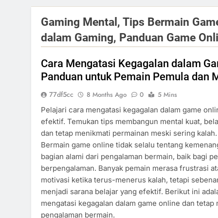
Gaming Mental, Tips Bermain Game
dalam Gaming, Panduan Game Onl
Cara Mengatasi Kegagalan dalam Ga
Panduan untuk Pemain Pemula dan M
77df5cc
8 Months Ago
0
5 Mins
Pelajari cara mengatasi kegagalan dalam game onli
efektif. Temukan tips membangun mental kuat, belaj
dan tetap menikmati permainan meski sering kalah.
Bermain game online tidak selalu tentang kemenan
bagian alami dari pengalaman bermain, baik bagi 
berpengalaman. Banyak pemain merasa frustrasi at
motivasi ketika terus-menerus kalah, tetapi sebena
menjadi sarana belajar yang efektif. Berikut ini adal
mengatasi kegagalan dalam game online dan tetap
pengalaman bermain.