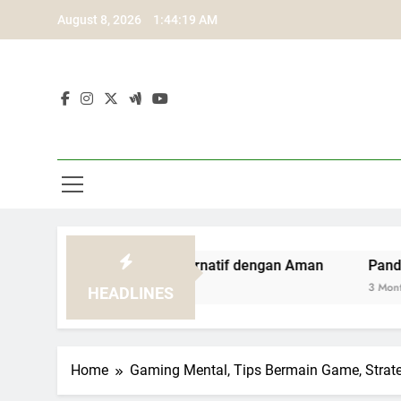
Skip
August 8, 2026
1:44:20 AM
to
content
Egy
Egyptian
LAE138 Link Alternatif dengan Aman
Panduan Situs G
3 Months Ago
HEADLINES
Home
Gaming Mental, Tips Bermain Game, Stra