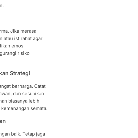
n.
rma. Jika merasa
n atau istirahat agar
likan emosi
urangi risiko
an Strategi
angat berharga. Catat
 lawan, dan sesuaikan
han biasanya lebih
a kemenangan semata.
nan
ngan baik. Tetap jaga