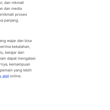
ol, dan nikmati
an dan media
enikmati proses
ka panjang.
ang wajar dan bisa
nerima kekalahan,
, belajar dari
emain dapat mengatasi
hirnya, kemampuan
 pemain yang lebih
k slot
online.