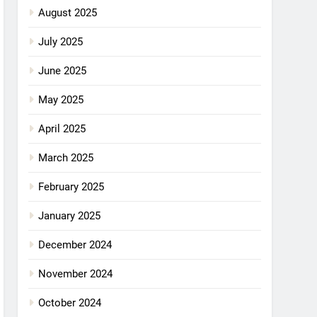
August 2025
July 2025
June 2025
May 2025
April 2025
March 2025
February 2025
January 2025
December 2024
November 2024
October 2024