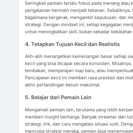
Seringkali pemain terlalu fokus pada menang atau 
pengalaman bermain menjadi tekanan. Sebaliknya, 
bagaimana bergerak, mengambil keputusan, dan 
strategi. Dengan mindset ini, setiap kegagalan me
untuk meningkatkan skill, bukan sekadar kekalahan
4. Tetapkan Tujuan Kecil dan Realistis
Alih-alih menargetkan kemenangan besar setiap saa
kecil yang bisa dicapai secara konsisten. Misalnya
tembakan, mempelajari map baru, atau memperkuat 
Pencapaian kecil ini memberi rasa prestasi dan moti
akhir pertandingan belum maksimal.
5. Belajar dari Pemain Lain
Mengamati pemain lain, terutama yang lebih berpe
memberi insight berharga. Banyak streamer dan t
strategi, trik, dan cara mengatasi situasi sulit. D
mencoba strategi mereka, pemain bisa menemukan 