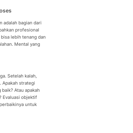
roses
 adalah bagian dari
bahkan profesional
bisa lebih tenang dan
alahan. Mental yang
a. Setelah kalah,
 Apakah strategi
g baik? Atau apakah
Evaluasi objektif
rbaikinya untuk