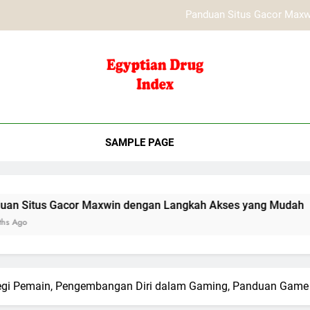
Panduan Situs Gacor Max
Media Teknologi dan Perkemb
Mengenal Struktur Teknologi Pl
ptian Drug Index
Cara Mengatasi Kendala Saat Membuka
 Drug Index Menyediakan Informasi Lengkap Tentang Obat-Obat
Penggunaann
Panduan Situs Gacor Max
SAMPLE PAGE
Media Teknologi dan Perkemb
Mengenal Struktur Teknologi Pl
acor Maxwin dengan Langkah Akses yang Mudah
Media 
5 Month
tegi Pemain, Pengembangan Diri dalam Gaming, Panduan Game