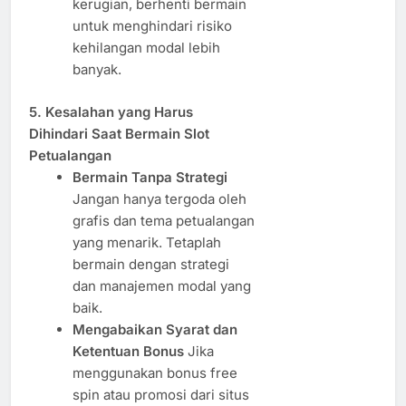
kerugian, berhenti bermain
untuk menghindari risiko
kehilangan modal lebih
banyak.
5. Kesalahan yang Harus
Dihindari Saat Bermain Slot
Petualangan
Bermain Tanpa Strategi
Jangan hanya tergoda oleh
grafis dan tema petualangan
yang menarik. Tetaplah
bermain dengan strategi
dan manajemen modal yang
baik.
Mengabaikan Syarat dan
Ketentuan Bonus
Jika
menggunakan bonus free
spin atau promosi dari situs