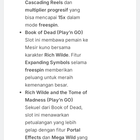
Cascading Reels
dan
multiplier progresif
yang
bisa mencapai
15x
dalam
mode
freespin
.
Book of Dead (Play’n GO)
Slot ini membawa pemain ke
Mesir kuno bersama
karakter
Rich Wilde
. Fitur
Expanding Symbols
selama
freespin
memberikan
peluang untuk meraih
kemenangan besar.
Rich Wilde and the Tome of
Madness (Play’n GO)
Sekuel dari Book of Dead,
slot ini menawarkan
petualangan yang lebih
gelap dengan fitur
Portal
Effects
dan
Mega Wild
yang