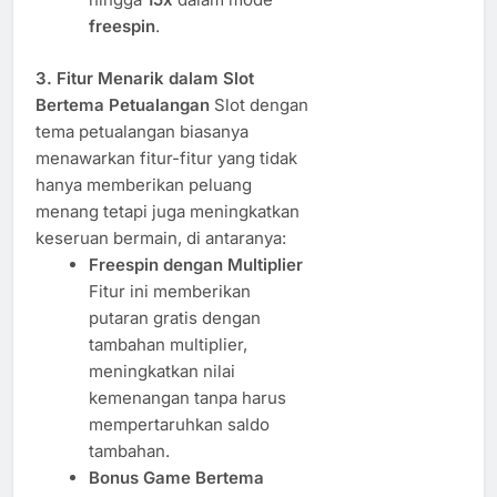
freespin
.
3. Fitur Menarik dalam Slot
Bertema Petualangan
Slot dengan
tema petualangan biasanya
menawarkan fitur-fitur yang tidak
hanya memberikan peluang
menang tetapi juga meningkatkan
keseruan bermain, di antaranya:
Freespin dengan Multiplier
Fitur ini memberikan
putaran gratis dengan
tambahan multiplier,
meningkatkan nilai
kemenangan tanpa harus
mempertaruhkan saldo
tambahan.
Bonus Game Bertema