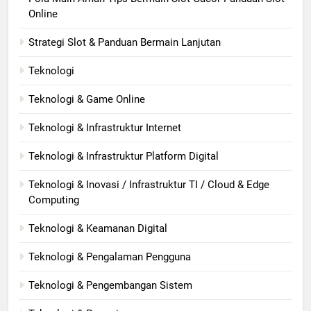
Online
Strategi Slot & Panduan Bermain Lanjutan
Teknologi
Teknologi & Game Online
Teknologi & Infrastruktur Internet
Teknologi & Infrastruktur Platform Digital
Teknologi & Inovasi / Infrastruktur TI / Cloud & Edge
Computing
Teknologi & Keamanan Digital
Teknologi & Pengalaman Pengguna
Teknologi & Pengembangan Sistem