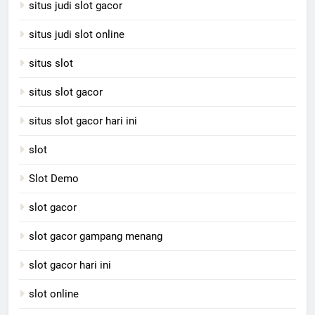
situs judi slot gacor
situs judi slot online
situs slot
situs slot gacor
situs slot gacor hari ini
slot
Slot Demo
slot gacor
slot gacor gampang menang
slot gacor hari ini
slot online