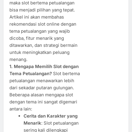
maka slot bertema petualangan
bisa menjadi pilihan yang tepat.
Artikel ini akan membahas
rekomendasi slot online dengan
tema petualangan yang wajib
dicoba, fitur menarik yang
ditawarkan, dan strategi bermain
untuk meningkatkan peluang
menang.
1. Mengapa Memilih Slot dengan
Tema Petualangan?
Slot bertema
petualangan menawarkan lebih
dari sekadar putaran gulungan.
Beberapa alasan mengapa slot
dengan tema ini sangat digemari
antara lain:
Cerita dan Karakter yang
Menarik
: Slot petualangan
sering kali dilengkapi