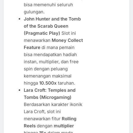
bisa memenuhi seluruh
gulungan.
John Hunter and the Tomb
of the Scarab Queen
(Pragmatic Play)
Slot ini
menawarkan
Money Collect
Feature
di mana pemain
bisa mendapatkan hadiah
instan, multiplier, dan free
spin dengan peluang
kemenangan maksimal
hingga
10.500x
taruhan.
Lara Croft: Temples and
Tombs (Microgaming)
Berdasarkan karakter ikonik
Lara Croft, slot ini
menawarkan fitur
Rolling
Reels
dengan
multiplier
hingga
15x
dalam mode