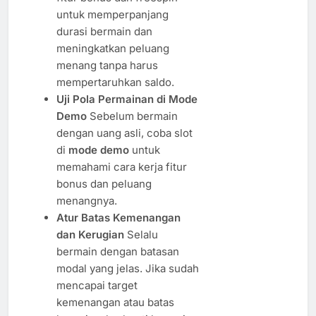
untuk memperpanjang
durasi bermain dan
meningkatkan peluang
menang tanpa harus
mempertaruhkan saldo.
Uji Pola Permainan di Mode
Demo
Sebelum bermain
dengan uang asli, coba slot
di
mode demo
untuk
memahami cara kerja fitur
bonus dan peluang
menangnya.
Atur Batas Kemenangan
dan Kerugian
Selalu
bermain dengan batasan
modal yang jelas. Jika sudah
mencapai target
kemenangan atau batas