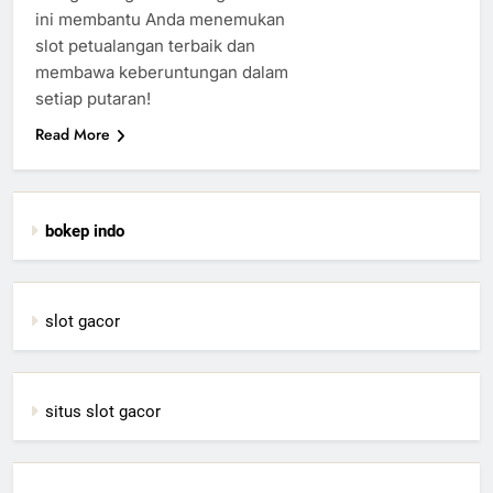
ini membantu Anda menemukan
slot petualangan terbaik dan
membawa keberuntungan dalam
setiap putaran!
Read More
bokep indo
slot gacor
situs slot gacor