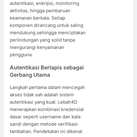
autentikasi, enkripsi, monitoring
aktivitas, hingga pembaruan
keamanan berkala. Setiap
komponen dirancang untuk saling
mendukung sehingga menciptakan
perlindungan yang solid tanpa
mengurangi kenyamanan
pengguna.
Autentikasi Berlapis sebagai
Gerbang Utama
Langkah pertama dalam mencegah
akses tidak sah adalah sistem
autentikasi yang kuat. Lebah4D
menerapkan kombinasi kredensial
dasar seperti username dan kata
sandi dengan metode verifikasi
tambahan. Pendekatan ini dikenal