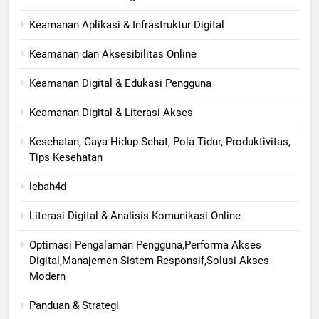
Keamanan Aplikasi & Infrastruktur Digital
Keamanan dan Aksesibilitas Online
Keamanan Digital & Edukasi Pengguna
Keamanan Digital & Literasi Akses
Kesehatan, Gaya Hidup Sehat, Pola Tidur, Produktivitas,
Tips Kesehatan
lebah4d
Literasi Digital & Analisis Komunikasi Online
Optimasi Pengalaman Pengguna,Performa Akses
Digital,Manajemen Sistem Responsif,Solusi Akses
Modern
Panduan & Strategi