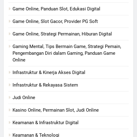
Game Online, Panduan Slot, Edukasi Digital
Game Online, Slot Gacor, Provider PG Soft
Game Online, Strategi Permainan, Hiburan Digital
Gaming Mental, Tips Bermain Game, Strategi Pemain,
Pengembangan Diri dalam Gaming, Panduan Game
Online
Infrastruktur & Kinerja Akses Digital
Infrastruktur & Rekayasa Sistem
Judi Online
Kasino Online, Permainan Slot, Judi Online
Keamanan & Infrastruktur Digital
Keamanan & Teknologi