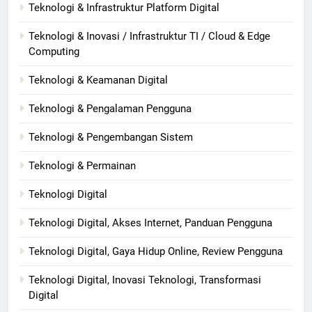
Teknologi & Infrastruktur Platform Digital
Teknologi & Inovasi / Infrastruktur TI / Cloud & Edge
Computing
Teknologi & Keamanan Digital
Teknologi & Pengalaman Pengguna
Teknologi & Pengembangan Sistem
Teknologi & Permainan
Teknologi Digital
Teknologi Digital, Akses Internet, Panduan Pengguna
Teknologi Digital, Gaya Hidup Online, Review Pengguna
Teknologi Digital, Inovasi Teknologi, Transformasi
Digital