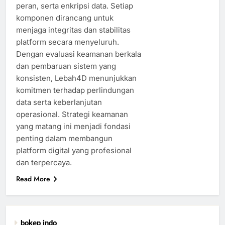
peran, serta enkripsi data. Setiap
komponen dirancang untuk
menjaga integritas dan stabilitas
platform secara menyeluruh.
Dengan evaluasi keamanan berkala
dan pembaruan sistem yang
konsisten, Lebah4D menunjukkan
komitmen terhadap perlindungan
data serta keberlanjutan
operasional. Strategi keamanan
yang matang ini menjadi fondasi
penting dalam membangun
platform digital yang profesional
dan terpercaya.
Read More
bokep indo