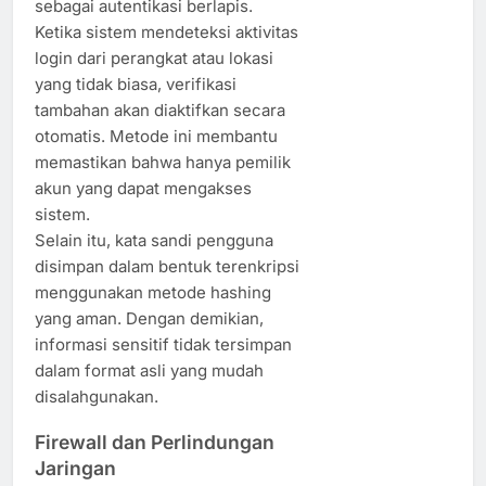
sebagai autentikasi berlapis.
Ketika sistem mendeteksi aktivitas
login dari perangkat atau lokasi
yang tidak biasa, verifikasi
tambahan akan diaktifkan secara
otomatis. Metode ini membantu
memastikan bahwa hanya pemilik
akun yang dapat mengakses
sistem.
Selain itu, kata sandi pengguna
disimpan dalam bentuk terenkripsi
menggunakan metode hashing
yang aman. Dengan demikian,
informasi sensitif tidak tersimpan
dalam format asli yang mudah
disalahgunakan.
Firewall dan Perlindungan
Jaringan