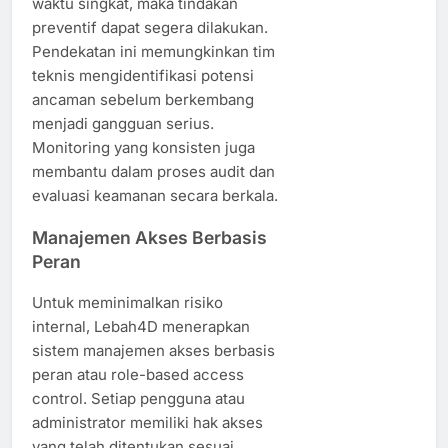
waktu singkat, maka tindakan
preventif dapat segera dilakukan.
Pendekatan ini memungkinkan tim
teknis mengidentifikasi potensi
ancaman sebelum berkembang
menjadi gangguan serius.
Monitoring yang konsisten juga
membantu dalam proses audit dan
evaluasi keamanan secara berkala.
Manajemen Akses Berbasis
Peran
Untuk meminimalkan risiko
internal, Lebah4D menerapkan
sistem manajemen akses berbasis
peran atau role-based access
control. Setiap pengguna atau
administrator memiliki hak akses
yang telah ditentukan sesuai