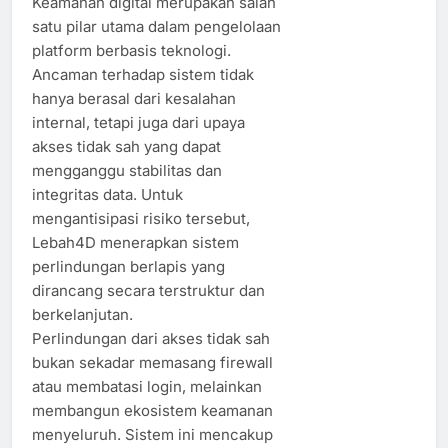
Keamanan digital merupakan salah
satu pilar utama dalam pengelolaan
platform berbasis teknologi.
Ancaman terhadap sistem tidak
hanya berasal dari kesalahan
internal, tetapi juga dari upaya
akses tidak sah yang dapat
mengganggu stabilitas dan
integritas data. Untuk
mengantisipasi risiko tersebut,
Lebah4D menerapkan sistem
perlindungan berlapis yang
dirancang secara terstruktur dan
berkelanjutan.
Perlindungan dari akses tidak sah
bukan sekadar memasang firewall
atau membatasi login, melainkan
membangun ekosistem keamanan
menyeluruh. Sistem ini mencakup