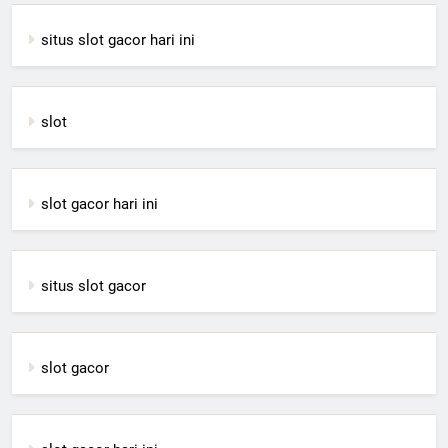
situs slot gacor hari ini
slot
slot gacor hari ini
situs slot gacor
slot gacor