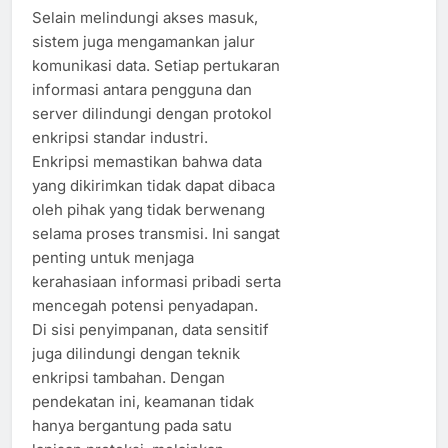
Selain melindungi akses masuk,
sistem juga mengamankan jalur
komunikasi data. Setiap pertukaran
informasi antara pengguna dan
server dilindungi dengan protokol
enkripsi standar industri.
Enkripsi memastikan bahwa data
yang dikirimkan tidak dapat dibaca
oleh pihak yang tidak berwenang
selama proses transmisi. Ini sangat
penting untuk menjaga
kerahasiaan informasi pribadi serta
mencegah potensi penyadapan.
Di sisi penyimpanan, data sensitif
juga dilindungi dengan teknik
enkripsi tambahan. Dengan
pendekatan ini, keamanan tidak
hanya bergantung pada satu