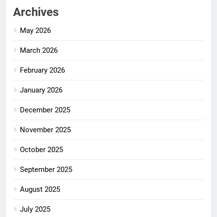
Archives
May 2026
March 2026
February 2026
January 2026
December 2025
November 2025
October 2025
September 2025
August 2025
July 2025