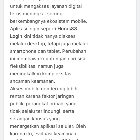
untuk mengakses layanan digital
terus meningkat seiring
berkembangnya ekosistem mobile.
Aplikasi login seperti
Horas88
Login
kini tidak hanya diakses
melalui desktop, tetapi juga melalui
smartphone dan tablet. Perubahan
ini membawa keuntungan dari sisi
fleksibilitas, namun juga
meningkatkan kompleksitas
ancaman keamanan.
Akses mobile cenderung lebih
rentan karena faktor jaringan
publik, perangkat pribadi yang
tidak selalu terlindungi, serta
serangan khusus yang
menargetkan aplikasi seluler. Oleh
karena itu, evaluasi keamanan