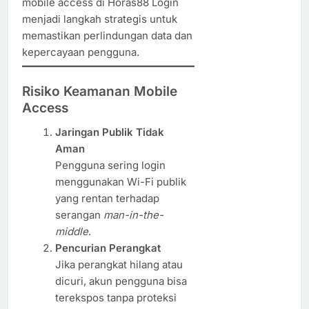
mobile access di Horas88 Login
menjadi langkah strategis untuk
memastikan perlindungan data dan
kepercayaan pengguna.
Risiko Keamanan Mobile
Access
Jaringan Publik Tidak
Aman
Pengguna sering login
menggunakan Wi-Fi publik
yang rentan terhadap
serangan
man-in-the-
middle
.
Pencurian Perangkat
Jika perangkat hilang atau
dicuri, akun pengguna bisa
terekspos tanpa proteksi