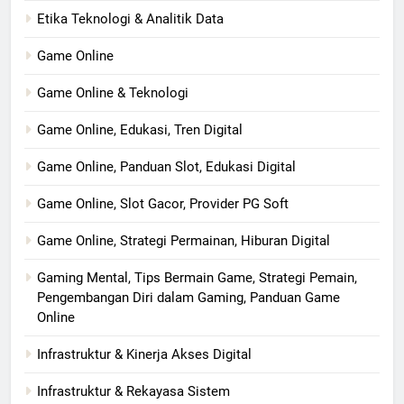
Etika Teknologi & Analitik Data
Game Online
Game Online & Teknologi
Game Online, Edukasi, Tren Digital
Game Online, Panduan Slot, Edukasi Digital
Game Online, Slot Gacor, Provider PG Soft
Game Online, Strategi Permainan, Hiburan Digital
Gaming Mental, Tips Bermain Game, Strategi Pemain,
Pengembangan Diri dalam Gaming, Panduan Game
Online
Infrastruktur & Kinerja Akses Digital
Infrastruktur & Rekayasa Sistem