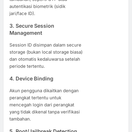
autentikasi biometrik (sidik
jari/face ID).
3.
Secure Session
Management
Session ID disimpan dalam secure
storage (bukan local storage biasa)
dan otomatis kedaluwarsa setelah
periode tertentu.
4.
Device Binding
Akun pengguna dikaitkan dengan
perangkat tertentu untuk
mencegah login dari perangkat
yang tidak dikenal tanpa verifikasi
tambahan.
5.
Root/Jailbreak Detection