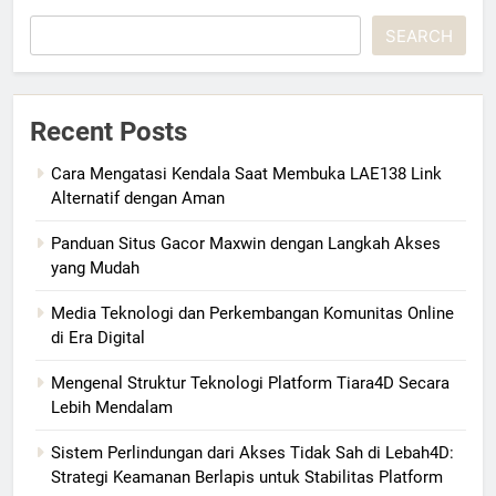
SEARCH
Recent Posts
Cara Mengatasi Kendala Saat Membuka LAE138 Link
Alternatif dengan Aman
Panduan Situs Gacor Maxwin dengan Langkah Akses
yang Mudah
Media Teknologi dan Perkembangan Komunitas Online
di Era Digital
Mengenal Struktur Teknologi Platform Tiara4D Secara
Lebih Mendalam
Sistem Perlindungan dari Akses Tidak Sah di Lebah4D:
Strategi Keamanan Berlapis untuk Stabilitas Platform