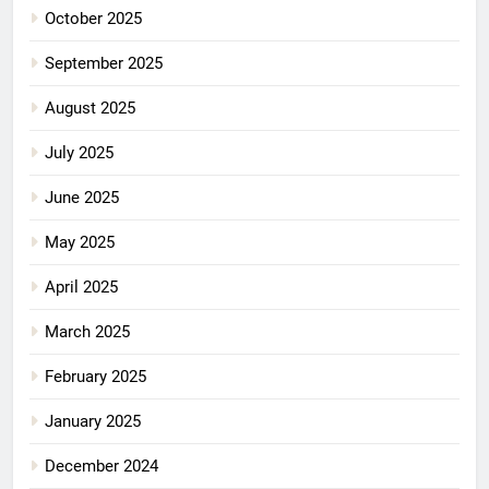
October 2025
September 2025
August 2025
July 2025
June 2025
May 2025
April 2025
March 2025
February 2025
January 2025
December 2024