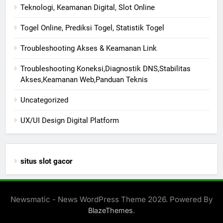
Teknologi, Keamanan Digital, Slot Online
Togel Online, Prediksi Togel, Statistik Togel
Troubleshooting Akses & Keamanan Link
Troubleshooting Koneksi,Diagnostik DNS,Stabilitas
Akses,Keamanan Web,Panduan Teknis
Uncategorized
UX/UI Design Digital Platform
situs slot gacor
Newsmatic - News WordPress Theme 2026. Powered By
.
BlazeThemes