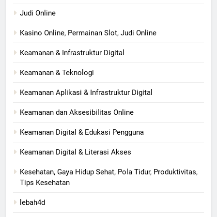
Judi Online
Kasino Online, Permainan Slot, Judi Online
Keamanan & Infrastruktur Digital
Keamanan & Teknologi
Keamanan Aplikasi & Infrastruktur Digital
Keamanan dan Aksesibilitas Online
Keamanan Digital & Edukasi Pengguna
Keamanan Digital & Literasi Akses
Kesehatan, Gaya Hidup Sehat, Pola Tidur, Produktivitas,
Tips Kesehatan
lebah4d