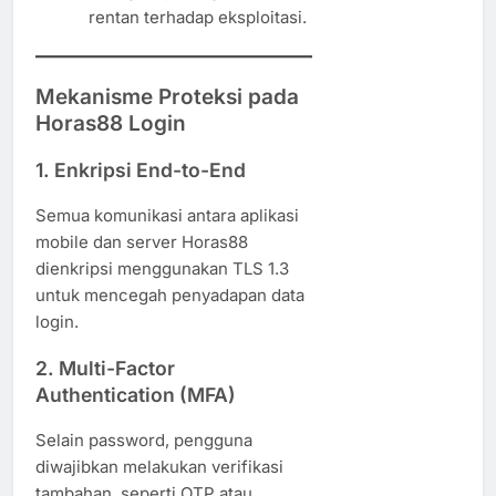
rentan terhadap eksploitasi.
Mekanisme Proteksi pada
Horas88 Login
1.
Enkripsi End-to-End
Semua komunikasi antara aplikasi
mobile dan server Horas88
dienkripsi menggunakan TLS 1.3
untuk mencegah penyadapan data
login.
2.
Multi-Factor
Authentication (MFA)
Selain password, pengguna
diwajibkan melakukan verifikasi
tambahan, seperti OTP atau