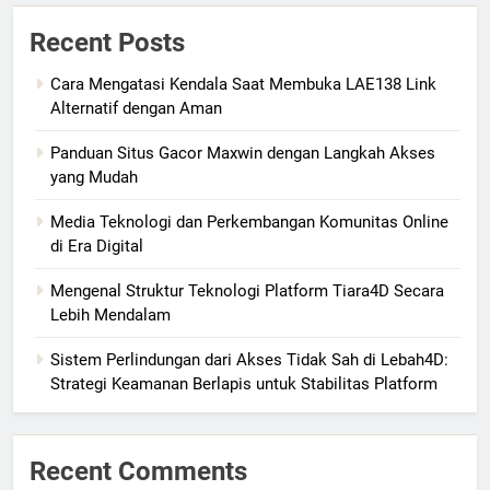
Recent Posts
Cara Mengatasi Kendala Saat Membuka LAE138 Link
Alternatif dengan Aman
Panduan Situs Gacor Maxwin dengan Langkah Akses
yang Mudah
Media Teknologi dan Perkembangan Komunitas Online
di Era Digital
Mengenal Struktur Teknologi Platform Tiara4D Secara
Lebih Mendalam
Sistem Perlindungan dari Akses Tidak Sah di Lebah4D:
Strategi Keamanan Berlapis untuk Stabilitas Platform
Recent Comments