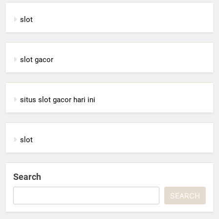
slot
slot gacor
situs slot gacor hari ini
slot
Search
SEARCH