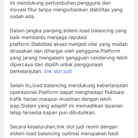
ini mendukung pertumbuhan pengguna dan
inovasi fitur tanpa mengorbankan stabilitas yang
sudah ada.
Dalam jangka panjang,sistem load balancing yang
baik membantu menjaga reputasi
platform.Stabilitas akses menjadi nilai yang mudah
dirasakan dan dihargai oleh pengguna.Platform
yang jarang mengalami gangguan cenderung lebih
dipercaya dan dipilih untuk penggunaan
berkelanjutan.
link slot judi
Selain itu,load balancing mendukung keberlanjutan
operasional.Platform dapat menghadapi fluktuasi
trafik harian maupun musiman dengan lebih
siap.Sistem yang adaptif ini memastikan layanan
tetap tersedia kapan pun dibutuhkan.
Secara keseluruhan,link slot judi resmi dengan
sistem load balancing optimal merupakan hasil