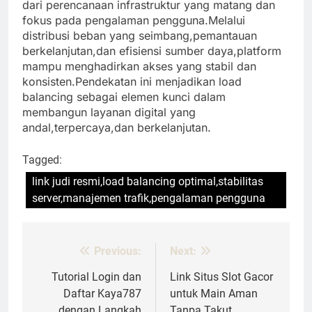
dari perencanaan infrastruktur yang matang dan
fokus pada pengalaman pengguna.Melalui
distribusi beban yang seimbang,pemantauan
berkelanjutan,dan efisiensi sumber daya,platform
mampu menghadirkan akses yang stabil dan
konsisten.Pendekatan ini menjadikan load
balancing sebagai elemen kunci dalam
membangun layanan digital yang
andal,terpercaya,dan berkelanjutan.
Tagged:
link judi resmi,load balancing optimal,stabilitas
server,manajemen trafik,pengalaman pengguna
Previous:
Next:
Post
navigation
Tutorial Login dan
Link Situs Slot Gacor
Daftar Kaya787
untuk Main Aman
dengan Langkah
Tanpa Takut