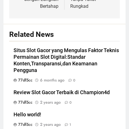
Bertahap
Rungkad
Related News
Situs Slot Gacor yang Mengulas Faktor Teknis
Permainan Slot Digital:Standar
Konten,Transparansi,dan Keamanan
Pengguna
77df5cc
6 months ago
0
Review Slot Gacor Terbaik di Champion4d
77df5cc
2 years ago
0
Hello world!
77df5cc
2 years ago
1