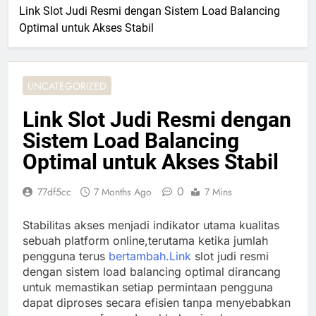
Link Slot Judi Resmi dengan Sistem Load Balancing
Optimal untuk Akses Stabil
UNCATEGORIZED
Link Slot Judi Resmi dengan
Sistem Load Balancing
Optimal untuk Akses Stabil
0
77df5cc
7 Months Ago
7 Mins
Stabilitas akses menjadi indikator utama kualitas
sebuah platform online,terutama ketika jumlah
pengguna terus
bertambah.Link
slot judi resmi
dengan sistem load balancing optimal dirancang
untuk memastikan setiap permintaan pengguna
dapat diproses secara efisien tanpa menyebabkan