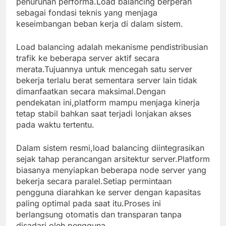
penurunan performa.Load balancing berperan
sebagai fondasi teknis yang menjaga
keseimbangan beban kerja di dalam sistem.
Load balancing adalah mekanisme pendistribusian
trafik ke beberapa server aktif secara
merata.Tujuannya untuk mencegah satu server
bekerja terlalu berat sementara server lain tidak
dimanfaatkan secara maksimal.Dengan
pendekatan ini,platform mampu menjaga kinerja
tetap stabil bahkan saat terjadi lonjakan akses
pada waktu tertentu.
Dalam sistem resmi,load balancing diintegrasikan
sejak tahap perancangan arsitektur server.Platform
biasanya menyiapkan beberapa node server yang
bekerja secara paralel.Setiap permintaan
pengguna diarahkan ke server dengan kapasitas
paling optimal pada saat itu.Proses ini
berlangsung otomatis dan transparan tanpa
disadari oleh pengguna.