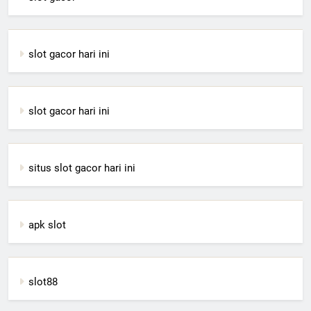
slot gacor hari ini
slot gacor hari ini
situs slot gacor hari ini
apk slot
slot88