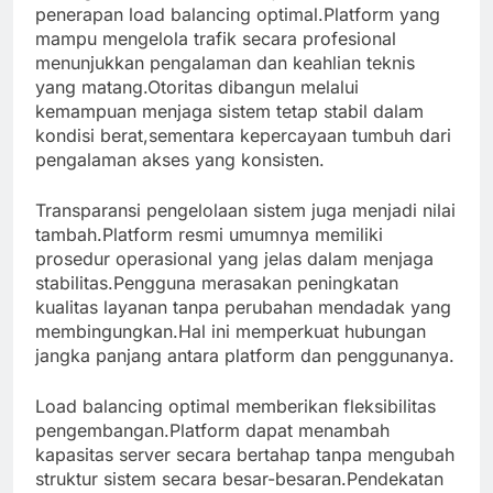
penerapan load balancing optimal.Platform yang
mampu mengelola trafik secara profesional
menunjukkan pengalaman dan keahlian teknis
yang matang.Otoritas dibangun melalui
kemampuan menjaga sistem tetap stabil dalam
kondisi berat,sementara kepercayaan tumbuh dari
pengalaman akses yang konsisten.
Transparansi pengelolaan sistem juga menjadi nilai
tambah.Platform resmi umumnya memiliki
prosedur operasional yang jelas dalam menjaga
stabilitas.Pengguna merasakan peningkatan
kualitas layanan tanpa perubahan mendadak yang
membingungkan.Hal ini memperkuat hubungan
jangka panjang antara platform dan penggunanya.
Load balancing optimal memberikan fleksibilitas
pengembangan.Platform dapat menambah
kapasitas server secara bertahap tanpa mengubah
struktur sistem secara besar-besaran.Pendekatan