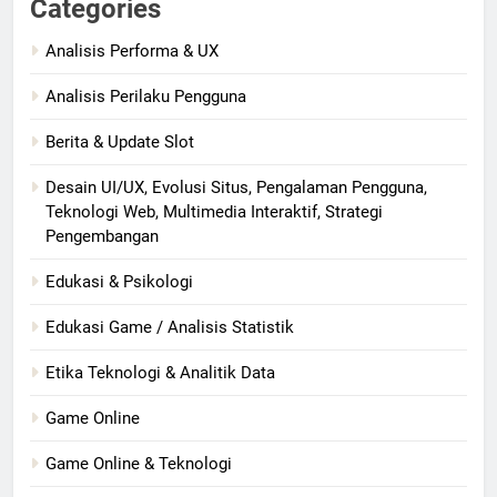
Categories
Analisis Performa & UX
Analisis Perilaku Pengguna
Berita & Update Slot
Desain UI/UX, Evolusi Situs, Pengalaman Pengguna,
Teknologi Web, Multimedia Interaktif, Strategi
Pengembangan
Edukasi & Psikologi
Edukasi Game / Analisis Statistik
Etika Teknologi & Analitik Data
Game Online
Game Online & Teknologi