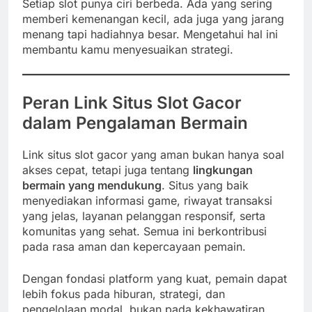
Setiap slot punya ciri berbeda. Ada yang sering
memberi kemenangan kecil, ada juga yang jarang
menang tapi hadiahnya besar. Mengetahui hal ini
membantu kamu menyesuaikan strategi.
Peran Link Situs Slot Gacor
dalam Pengalaman Bermain
Link situs slot gacor yang aman bukan hanya soal
akses cepat, tetapi juga tentang
lingkungan
bermain yang mendukung
. Situs yang baik
menyediakan informasi game, riwayat transaksi
yang jelas, layanan pelanggan responsif, serta
komunitas yang sehat. Semua ini berkontribusi
pada rasa aman dan kepercayaan pemain.
Dengan fondasi platform yang kuat, pemain dapat
lebih fokus pada hiburan, strategi, dan
pengelolaan modal, bukan pada kekhawatiran