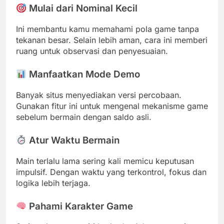
Mulai dari Nominal Kecil
Ini membantu kamu memahami pola game tanpa
tekanan besar. Selain lebih aman, cara ini memberi
ruang untuk observasi dan penyesuaian.
Manfaatkan Mode Demo
Banyak situs menyediakan versi percobaan.
Gunakan fitur ini untuk mengenal mekanisme game
sebelum bermain dengan saldo asli.
Atur Waktu Bermain
Main terlalu lama sering kali memicu keputusan
impulsif. Dengan waktu yang terkontrol, fokus dan
logika lebih terjaga.
Pahami Karakter Game