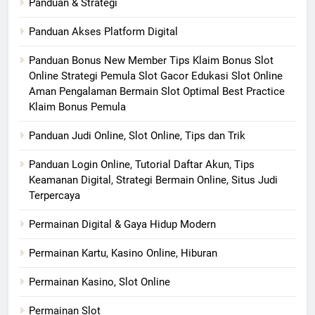
Panduan & Strategi
Panduan Akses Platform Digital
Panduan Bonus New Member Tips Klaim Bonus Slot
Online Strategi Pemula Slot Gacor Edukasi Slot Online
Aman Pengalaman Bermain Slot Optimal Best Practice
Klaim Bonus Pemula
Panduan Judi Online, Slot Online, Tips dan Trik
Panduan Login Online, Tutorial Daftar Akun, Tips
Keamanan Digital, Strategi Bermain Online, Situs Judi
Terpercaya
Permainan Digital & Gaya Hidup Modern
Permainan Kartu, Kasino Online, Hiburan
Permainan Kasino, Slot Online
Permainan Slot