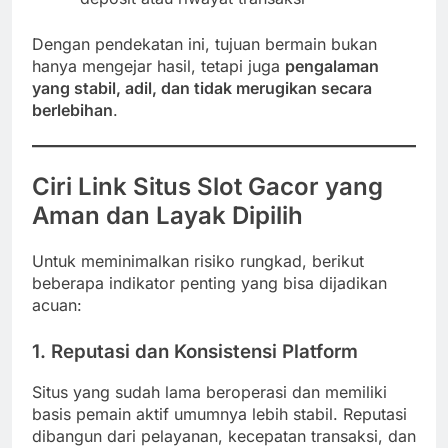
Dengan pendekatan ini, tujuan bermain bukan
hanya mengejar hasil, tetapi juga
pengalaman
yang stabil, adil, dan tidak merugikan secara
berlebihan
.
Ciri Link Situs Slot Gacor yang
Aman dan Layak Dipilih
Untuk meminimalkan risiko rungkad, berikut
beberapa indikator penting yang bisa dijadikan
acuan:
1. Reputasi dan Konsistensi Platform
Situs yang sudah lama beroperasi dan memiliki
basis pemain aktif umumnya lebih stabil. Reputasi
dibangun dari pelayanan, kecepatan transaksi, dan