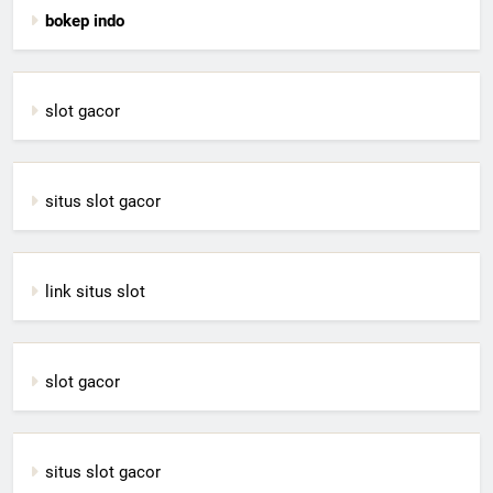
bokep indo
slot gacor
situs slot gacor
link situs slot
slot gacor
situs slot gacor