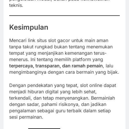
teknis.
Kesimpulan
Mencari link situs slot gacor untuk main aman
tanpa takut rungkad bukan tentang menemukan
tempat yang menjanjikan kemenangan terus-
menerus. Ini tentang memilih platform yang
terpercaya, transparan, dan ramah pemain
, lalu
mengimbanginya dengan cara bermain yang bijak.
Dengan pendekatan yang tepat, slot online dapat
menjadi hiburan digital yang lebih sehat,
terkendali, dan tetap menyenangkan. Bermainlah
dengan sadar, pahami risikonya, dan jadikan
pengalaman sebagai guru terbaik dalam setiap
sesi permainan.