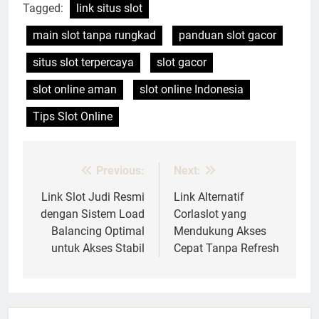
Tagged:
link situs slot
main slot tanpa rungkad
panduan slot gacor
situs slot terpercaya
slot gacor
slot online aman
slot online Indonesia
Tips Slot Online
Previous:
Next:
Post
navigation
Link Slot Judi Resmi
Link Alternatif
dengan Sistem Load
Corlaslot yang
Balancing Optimal
Mendukung Akses
untuk Akses Stabil
Cepat Tanpa Refresh