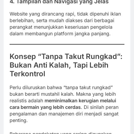
4. Tampilan dan Navigasi yang Jelas
Website yang dirancang rapi, tidak dipenuhi iklan
berlebihan, serta mudah diakses dari berbagai
perangkat menunjukkan keseriusan pengelola
dalam membangun platform jangka panjang.
Konsep “Tanpa Takut Rungkad”:
Bukan Anti Kalah, Tapi Lebih
Terkontrol
Perlu diluruskan bahwa “tanpa takut rungkad”
bukan berarti mustahil kalah. Makna yang lebih
realistis adalah
meminimalkan kerugian melalui
cara bermain yang lebih cerdas
. Di sinilah peran
pengalaman dan manajemen diri menjadi sangat
penting.
Beberapa pendekatan yang sering digunakan