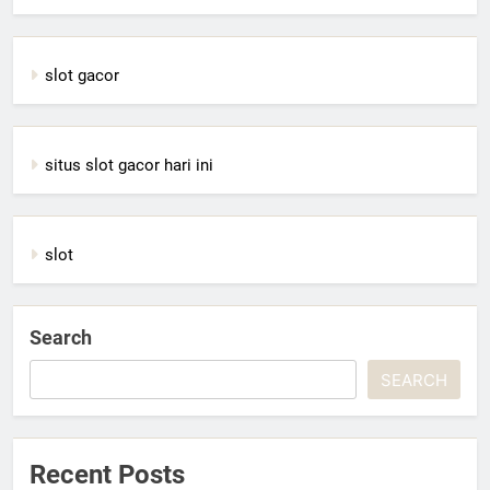
slot gacor
situs slot gacor hari ini
slot
Search
SEARCH
Recent Posts