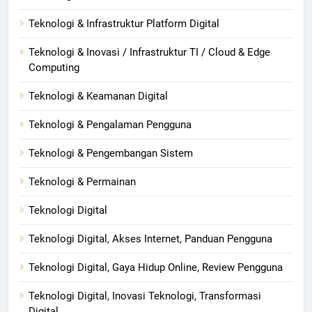
Teknologi & Infrastruktur Platform Digital
Teknologi & Inovasi / Infrastruktur TI / Cloud & Edge
Computing
Teknologi & Keamanan Digital
Teknologi & Pengalaman Pengguna
Teknologi & Pengembangan Sistem
Teknologi & Permainan
Teknologi Digital
Teknologi Digital, Akses Internet, Panduan Pengguna
Teknologi Digital, Gaya Hidup Online, Review Pengguna
Teknologi Digital, Inovasi Teknologi, Transformasi
Digital