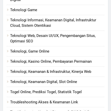
Teknologi Game
Teknologi Informasi, Keamanan Digital, Infrastruktur
Cloud, Sistem Otentikasi
Teknologi Web, Desain UI/UX, Pengembangan Situs,
Optimasi SEO
Teknologi, Game Online
Teknologi, Kasino Online, Pembayaran Permainan
Teknologi, Keamanan & Infrastruktur, Kinerja Web
Teknologi, Keamanan Digital, Slot Online
Togel Online, Prediksi Togel, Statistik Togel
Troubleshooting Akses & Keamanan Link