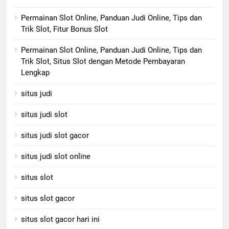
Permainan Slot Online, Panduan Judi Online, Tips dan
Trik Slot, Fitur Bonus Slot
Permainan Slot Online, Panduan Judi Online, Tips dan
Trik Slot, Situs Slot dengan Metode Pembayaran
Lengkap
situs judi
situs judi slot
situs judi slot gacor
situs judi slot online
situs slot
situs slot gacor
situs slot gacor hari ini