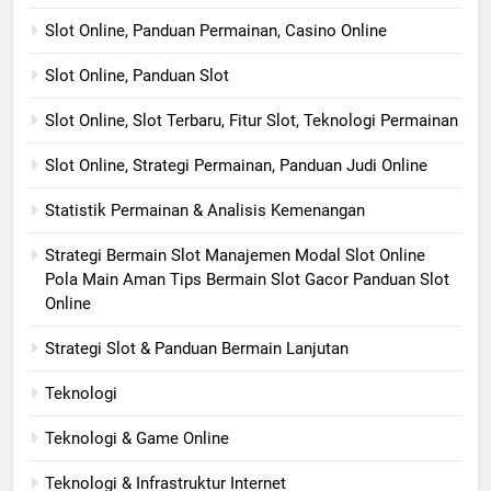
Slot Online, Panduan Permainan, Casino Online
Slot Online, Panduan Slot
Slot Online, Slot Terbaru, Fitur Slot, Teknologi Permainan
Slot Online, Strategi Permainan, Panduan Judi Online
Statistik Permainan & Analisis Kemenangan
Strategi Bermain Slot Manajemen Modal Slot Online
Pola Main Aman Tips Bermain Slot Gacor Panduan Slot
Online
Strategi Slot & Panduan Bermain Lanjutan
Teknologi
Teknologi & Game Online
Teknologi & Infrastruktur Internet