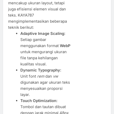
mencakup ukuran layout, tetapi
juga efisiensi elemen visual dan
teks. KAYA787
mengimplementasikan beberapa
teknik berikut:
Adaptive Image Scaling:
Setiap gambar
menggunakan format
WebP
untuk mengurangi ukuran
file tanpa kehilangan
kualitas visual.
Dynamic Typography:
Unit font
rem
dan
vw
digunakan agar ukuran teks
menyesuaikan proporsi
layar.
Touch Optimization:
Tombol dan tautan dibuat
dengan jarak minimal 48px