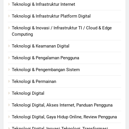
Teknologi & Infrastruktur Internet
Teknologi & Infrastruktur Platform Digital
Teknologi & Inovasi / Infrastruktur TI / Cloud & Edge
Computing
Teknologi & Keamanan Digital
Teknologi & Pengalaman Pengguna
Teknologi & Pengembangan Sistem
Teknologi & Permainan
Teknologi Digital
Teknologi Digital, Akses Internet, Panduan Pengguna
Teknologi Digital, Gaya Hidup Online, Review Pengguna
Teknologi Digital, Inovasi Teknologi, Transformasi