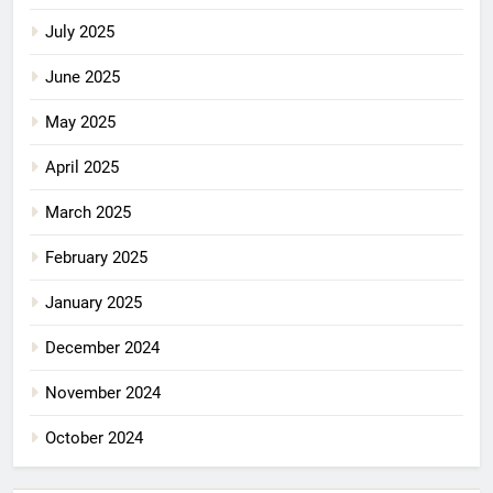
July 2025
June 2025
May 2025
April 2025
March 2025
February 2025
January 2025
December 2024
November 2024
October 2024