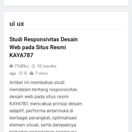
ui ux
Studi Responsivitas Desain
Web pada Situs Resmi
KAYA787
77df5cc
10 months
ago
0
7 mins
Artikel ini membahas studi
mendalam tentang responsivitas
desain web pada situs resmi
KAYA787, mencakup prinsip desain
adaptif, performa antarmuka di
berbagai perangkat, optimalisasi
elemen visual, serta dampaknya
terhadap pengalaman pengguna