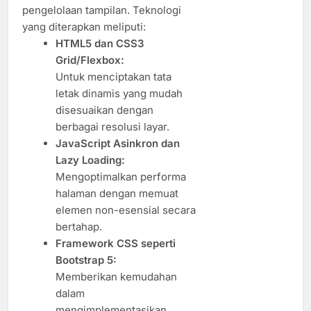
pengelolaan tampilan. Teknologi
yang diterapkan meliputi:
HTML5 dan CSS3
Grid/Flexbox:
Untuk menciptakan tata
letak dinamis yang mudah
disesuaikan dengan
berbagai resolusi layar.
JavaScript Asinkron dan
Lazy Loading:
Mengoptimalkan performa
halaman dengan memuat
elemen non-esensial secara
bertahap.
Framework CSS seperti
Bootstrap 5:
Memberikan kemudahan
dalam
mengimplementasikan