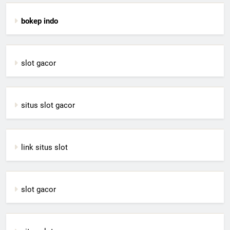
bokep indo
slot gacor
situs slot gacor
link situs slot
slot gacor