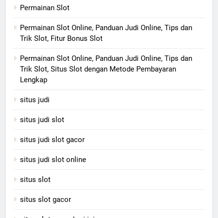
Permainan Slot
Permainan Slot Online, Panduan Judi Online, Tips dan
Trik Slot, Fitur Bonus Slot
Permainan Slot Online, Panduan Judi Online, Tips dan
Trik Slot, Situs Slot dengan Metode Pembayaran
Lengkap
situs judi
situs judi slot
situs judi slot gacor
situs judi slot online
situs slot
situs slot gacor