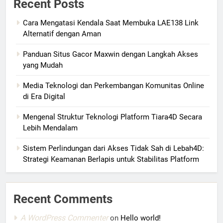
Recent Posts
Cara Mengatasi Kendala Saat Membuka LAE138 Link
Alternatif dengan Aman
Panduan Situs Gacor Maxwin dengan Langkah Akses
yang Mudah
Media Teknologi dan Perkembangan Komunitas Online
di Era Digital
Mengenal Struktur Teknologi Platform Tiara4D Secara
Lebih Mendalam
Sistem Perlindungan dari Akses Tidak Sah di Lebah4D:
Strategi Keamanan Berlapis untuk Stabilitas Platform
Recent Comments
A WordPress Commenter
on
Hello world!