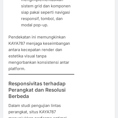
sistem grid dan komponen
siap pakai seperti navigasi
responsif, tombol, dan
modal pop-up.
Pendekatan ini memungkinkan
KAYA787 menjaga keseimbangan
antara kecepatan render dan
estetika visual tanpa
mengorbankan konsistensi antar
platform.
Responsivitas terhadap
Perangkat dan Resolusi
Berbeda
Dalam studi pengujian lintas
perangkat, situs KAYA787