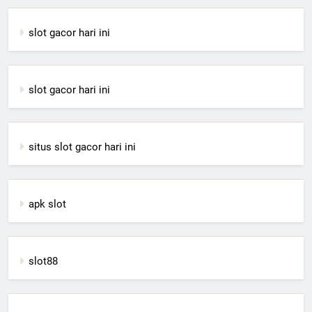
slot gacor hari ini
slot gacor hari ini
situs slot gacor hari ini
apk slot
slot88