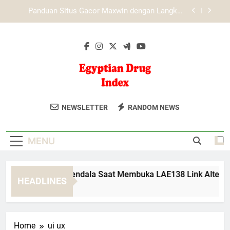
Skip
Media Teknologi dan Perkembangan Komunitas
to
Online di Era Digital
content
Mengenal Struktur Teknologi Platform Tiara4D
Secara Lebih Mendalam
Cara Mengatasi Kendala Saat Membuka LAE138
Link Alternatif dengan Aman
Panduan Situs Gacor Maxwin dengan Langkah
Akses yang Mudah
Egyptian Drug
Egyptian Drug Index Menyediakan
Media Teknologi dan Perkembangan Komunitas
NEWSLETTER
RANDOM NEWS
Online di Era Digital
Index
Informasi Lengkap Tentang Obat-Obatan
Mengenal Struktur Teknologi Platform Tiara4D
Yang Tersedia Di Mesir, Lengkap Dengan
Secara Lebih Mendalam
MENU
Detail Harga Dan Penggunaannya.
ra Mengatasi Kendala Saat Membuka LAE138 Link Alternatif
HEADLINES
onths Ago
Home
ui ux