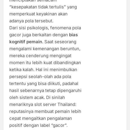
“kesepakatan tidak tertulis” yang
memperkuat keyakinan akan
adanya pola tersebut.
Dari sisi psikologis, fenomena pola
gacor juga berkaitan dengan
bias
kognitif pemain
. Saat seseorang
mengalami kemenangan beruntun,
mereka cenderung mengingat
momen itu lebih kuat dibandingkan
ketika kalah. Hal ini menimbulkan
persepsi seolah-olah ada pola
tertentu yang bisa diikuti, padahal
hasil sebenarnya tetap dipengaruhi
oleh sistem acak. Di sinilah
menariknya slot server Thailand:
reputasinya membuat pemain lebih
cepat mengaitkan pengalaman
positif dengan label “gacor”.