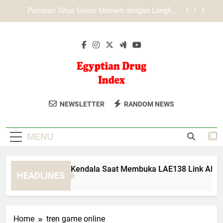
Skip
Panduan Situs Gacor Maxwin dengan Langkah
Akses yang Mudah
to
content
Media Teknologi dan Perkembangan Komunitas
Online di Era Digital
Mengenal Struktur Teknologi Platform Tiara4D
Secara Lebih Mendalam
Cara Mengatasi Kendala Saat Membuka LAE138
Link Alternatif dengan Aman
Egyptian Drug
Panduan Situs Gacor Maxwin dengan Langkah
Egyptian Drug Index Menyediakan
Akses yang Mudah
NEWSLETTER
RANDOM NEWS
Index
Informasi Lengkap Tentang Obat-Obatan
Media Teknologi dan Perkembangan Komunitas
Yang Tersedia Di Mesir, Lengkap Dengan
Online di Era Digital
MENU
Detail Harga Dan Penggunaannya.
Mengenal Struktur Teknologi Platform Tiara4D
Secara Lebih Mendalam
Cara Mengatasi Kendala Saat Membuka LAE138 Link Alterna
HEADLINES
3 Months Ago
Home
tren game online