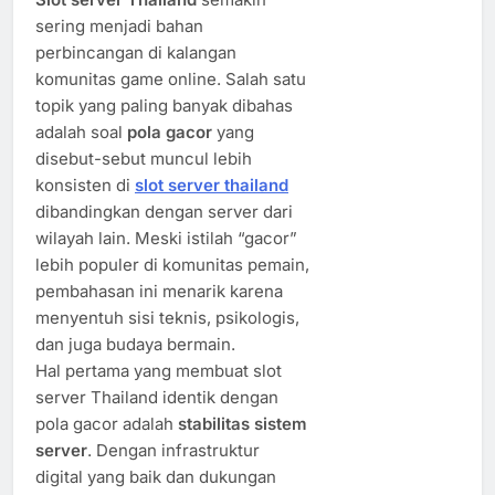
sering menjadi bahan
perbincangan di kalangan
komunitas game online. Salah satu
topik yang paling banyak dibahas
adalah soal
pola gacor
yang
disebut-sebut muncul lebih
konsisten di
slot server thailand
dibandingkan dengan server dari
wilayah lain. Meski istilah “gacor”
lebih populer di komunitas pemain,
pembahasan ini menarik karena
menyentuh sisi teknis, psikologis,
dan juga budaya bermain.
Hal pertama yang membuat slot
server Thailand identik dengan
pola gacor adalah
stabilitas sistem
server
. Dengan infrastruktur
digital yang baik dan dukungan