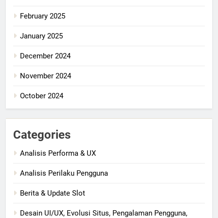
February 2025
January 2025
December 2024
November 2024
October 2024
Categories
Analisis Performa & UX
Analisis Perilaku Pengguna
Berita & Update Slot
Desain UI/UX, Evolusi Situs, Pengalaman Pengguna,