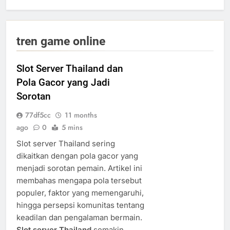
tren game online
Slot Server Thailand dan
Pola Gacor yang Jadi
Sorotan
77df5cc
11 months
ago
0
5 mins
Slot server Thailand sering
dikaitkan dengan pola gacor yang
menjadi sorotan pemain. Artikel ini
membahas mengapa pola tersebut
populer, faktor yang memengaruhi,
hingga persepsi komunitas tentang
keadilan dan pengalaman bermain.
Slot server Thailand
semakin