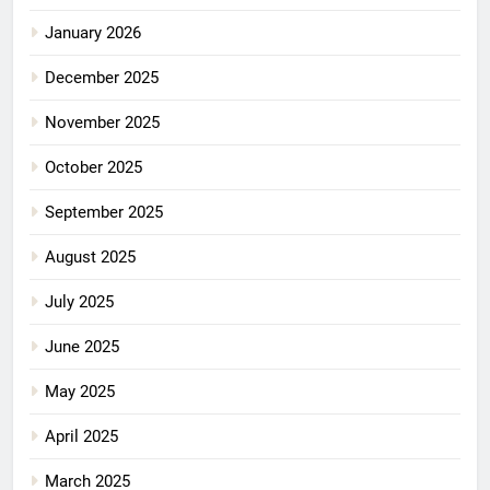
January 2026
December 2025
November 2025
October 2025
September 2025
August 2025
July 2025
June 2025
May 2025
April 2025
March 2025