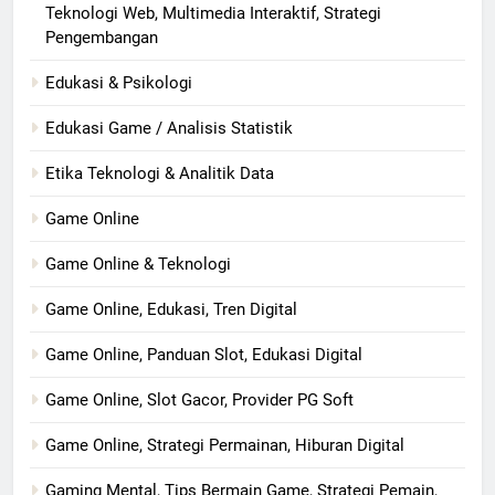
Teknologi Web, Multimedia Interaktif, Strategi
Pengembangan
Edukasi & Psikologi
Edukasi Game / Analisis Statistik
Etika Teknologi & Analitik Data
Game Online
Game Online & Teknologi
Game Online, Edukasi, Tren Digital
Game Online, Panduan Slot, Edukasi Digital
Game Online, Slot Gacor, Provider PG Soft
Game Online, Strategi Permainan, Hiburan Digital
Gaming Mental, Tips Bermain Game, Strategi Pemain,