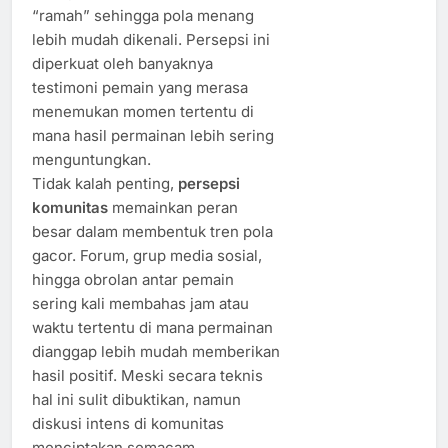
“ramah” sehingga pola menang
lebih mudah dikenali. Persepsi ini
diperkuat oleh banyaknya
testimoni pemain yang merasa
menemukan momen tertentu di
mana hasil permainan lebih sering
menguntungkan.
Tidak kalah penting,
persepsi
komunitas
memainkan peran
besar dalam membentuk tren pola
gacor. Forum, grup media sosial,
hingga obrolan antar pemain
sering kali membahas jam atau
waktu tertentu di mana permainan
dianggap lebih mudah memberikan
hasil positif. Meski secara teknis
hal ini sulit dibuktikan, namun
diskusi intens di komunitas
menciptakan semacam