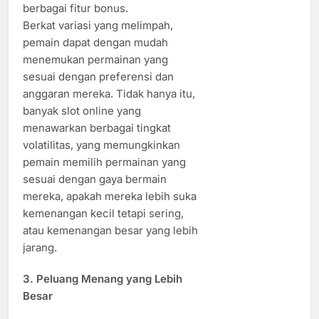
berbagai fitur bonus.
Berkat variasi yang melimpah,
pemain dapat dengan mudah
menemukan permainan yang
sesuai dengan preferensi dan
anggaran mereka. Tidak hanya itu,
banyak slot online yang
menawarkan berbagai tingkat
volatilitas, yang memungkinkan
pemain memilih permainan yang
sesuai dengan gaya bermain
mereka, apakah mereka lebih suka
kemenangan kecil tetapi sering,
atau kemenangan besar yang lebih
jarang.
3.
Peluang Menang yang Lebih
Besar