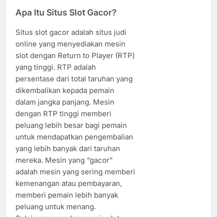
Apa Itu Situs Slot Gacor?
Situs slot gacor adalah situs judi
online yang menyediakan mesin
slot dengan Return to Player (RTP)
yang tinggi. RTP adalah
persentase dari total taruhan yang
dikembalikan kepada pemain
dalam jangka panjang. Mesin
dengan RTP tinggi memberi
peluang lebih besar bagi pemain
untuk mendapatkan pengembalian
yang lebih banyak dari taruhan
mereka. Mesin yang “gacor”
adalah mesin yang sering memberi
kemenangan atau pembayaran,
memberi pemain lebih banyak
peluang untuk menang.