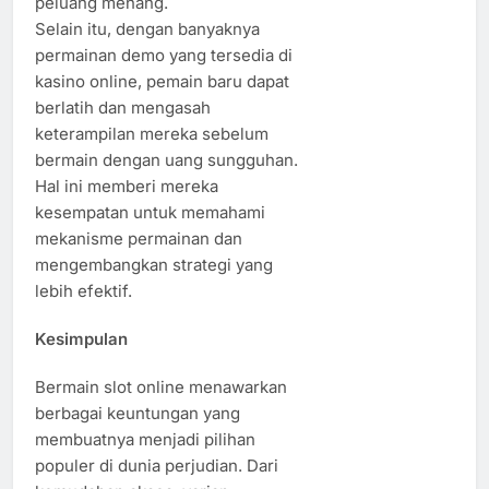
peluang menang.
Selain itu, dengan banyaknya
permainan demo yang tersedia di
kasino online, pemain baru dapat
berlatih dan mengasah
keterampilan mereka sebelum
bermain dengan uang sungguhan.
Hal ini memberi mereka
kesempatan untuk memahami
mekanisme permainan dan
mengembangkan strategi yang
lebih efektif.
Kesimpulan
Bermain slot online menawarkan
berbagai keuntungan yang
membuatnya menjadi pilihan
populer di dunia perjudian. Dari