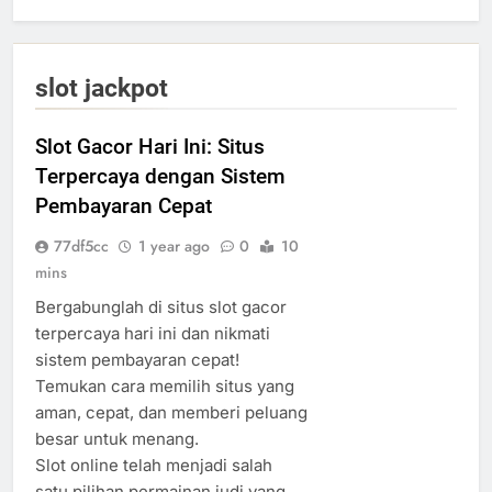
slot jackpot
Slot Gacor Hari Ini: Situs
Terpercaya dengan Sistem
Pembayaran Cepat
77df5cc
1 year ago
0
10
mins
Bergabunglah di situs slot gacor
terpercaya hari ini dan nikmati
sistem pembayaran cepat!
Temukan cara memilih situs yang
aman, cepat, dan memberi peluang
besar untuk menang.
Slot online telah menjadi salah
satu pilihan permainan judi yang