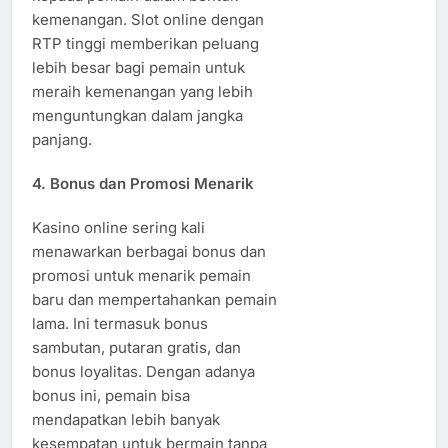
kemenangan. Slot online dengan
RTP tinggi memberikan peluang
lebih besar bagi pemain untuk
meraih kemenangan yang lebih
menguntungkan dalam jangka
panjang.
4.
Bonus dan Promosi Menarik
Kasino online sering kali
menawarkan berbagai bonus dan
promosi untuk menarik pemain
baru dan mempertahankan pemain
lama. Ini termasuk bonus
sambutan, putaran gratis, dan
bonus loyalitas. Dengan adanya
bonus ini, pemain bisa
mendapatkan lebih banyak
kesempatan untuk bermain tanpa