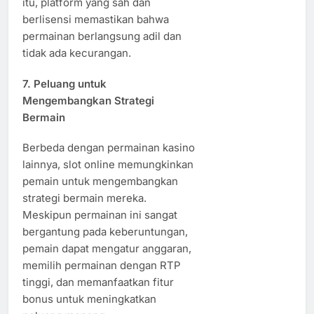
itu, platform yang sah dan
berlisensi memastikan bahwa
permainan berlangsung adil dan
tidak ada kecurangan.
7.
Peluang untuk
Mengembangkan Strategi
Bermain
Berbeda dengan permainan kasino
lainnya, slot online memungkinkan
pemain untuk mengembangkan
strategi bermain mereka.
Meskipun permainan ini sangat
bergantung pada keberuntungan,
pemain dapat mengatur anggaran,
memilih permainan dengan RTP
tinggi, dan memanfaatkan fitur
bonus untuk meningkatkan