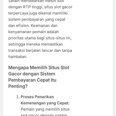
Selain menawarkan mesin slot
dengan RTP tinggi, situs slot gacor
terpercaya juga dikenal memiliki
sistem pembayaran yang cepat
dan efisien. Keamanan dan
kenyamanan pemain adalah
prioritas utama bagi situs-situs ini,
sehingga mereka memastikan
transaksi berjalan lancar dan tanpa
hambatan.
Mengapa Memilih Situs Slot
Gacor dengan Sistem
Pembayaran Cepat Itu
Penting?
Proses Penarikan
Kemenangan yang Cepat:
Pemain yang memilih situs
slot gacor dengan sistem