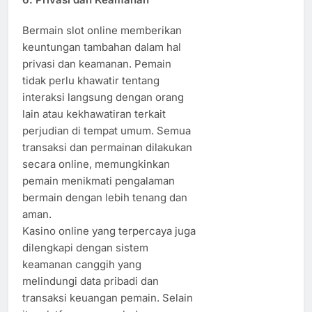
Bermain slot online memberikan
keuntungan tambahan dalam hal
privasi dan keamanan. Pemain
tidak perlu khawatir tentang
interaksi langsung dengan orang
lain atau kekhawatiran terkait
perjudian di tempat umum. Semua
transaksi dan permainan dilakukan
secara online, memungkinkan
pemain menikmati pengalaman
bermain dengan lebih tenang dan
aman.
Kasino online yang terpercaya juga
dilengkapi dengan sistem
keamanan canggih yang
melindungi data pribadi dan
transaksi keuangan pemain. Selain