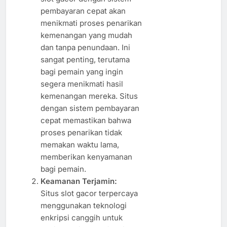
pembayaran cepat akan
menikmati proses penarikan
kemenangan yang mudah
dan tanpa penundaan. Ini
sangat penting, terutama
bagi pemain yang ingin
segera menikmati hasil
kemenangan mereka. Situs
dengan sistem pembayaran
cepat memastikan bahwa
proses penarikan tidak
memakan waktu lama,
memberikan kenyamanan
bagi pemain.
Keamanan Terjamin:
Situs slot gacor terpercaya
menggunakan teknologi
enkripsi canggih untuk