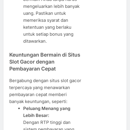
mengeluarkan lebih banyak
uang. Pastikan untuk
memeriksa syarat dan
ketentuan yang berlaku
untuk setiap bonus yang
ditawarkan.
Keuntungan Bermain di Situs
Slot Gacor dengan
Pembayaran Cepat
Bergabung dengan situs slot gacor
terpercaya yang menawarkan
pembayaran cepat memberi
banyak keuntungan, seperti:
Peluang Menang yang
Lebih Besar:
Dengan RTP tinggi dan
sistem pembayaran yang