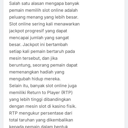
Salah satu alasan mengapa banyak
pemain memilih slot online adalah
peluang menang yang lebih besar.
Slot online sering kali menawarkan
jackpot progresif yang dapat
mencapai jumlah yang sangat
besar. Jackpot ini bertambah
setiap kali pemain bertaruh pada
mesin tersebut, dan jika
beruntung, seorang pemain dapat
memenangkan hadiah yang
mengubah hidup mereka.
Selain itu, banyak slot online juga
memiliki Return to Player (RTP)
yang lebih tinggi dibandingkan
dengan mesin slot di kasino fisik.
RTP mengukur persentase dari
total taruhan yang dikembalikan
kepada pemain dalam bentuk