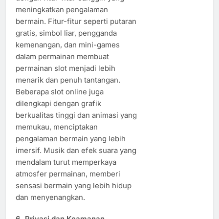
meningkatkan pengalaman
bermain. Fitur-fitur seperti putaran
gratis, simbol liar, pengganda
kemenangan, dan mini-games
dalam permainan membuat
permainan slot menjadi lebih
menarik dan penuh tantangan.
Beberapa slot online juga
dilengkapi dengan grafik
berkualitas tinggi dan animasi yang
memukau, menciptakan
pengalaman bermain yang lebih
imersif. Musik dan efek suara yang
mendalam turut memperkaya
atmosfer permainan, memberi
sensasi bermain yang lebih hidup
dan menyenangkan.
6.
Privasi dan Keamanan