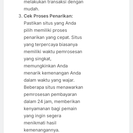
melakukan transaksi dengan
mudah.
Cek Proses Penarikan:
Pastikan situs yang Anda
pilih memiliki proses
penarikan yang cepat. Situs
yang terpercaya biasanya
memiliki waktu pemrosesan
yang singkat,
memungkinkan Anda
menarik kemenangan Anda
dalam waktu yang wajar.
Beberapa situs menawarkan
pemrosesan pembayaran
dalam 24 jam, memberikan
kenyamanan bagi pemain
yang ingin segera
menikmati hasil
kemenangannya.