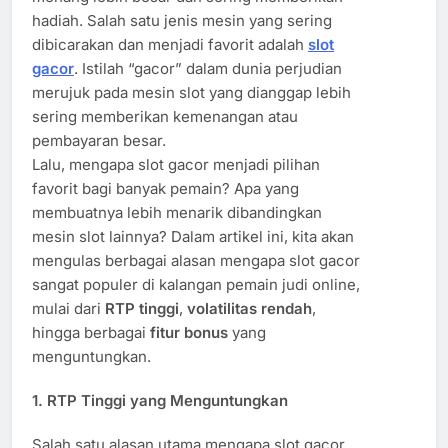
hadiah. Salah satu jenis mesin yang sering
dibicarakan dan menjadi favorit adalah
slot
gacor
. Istilah “gacor” dalam dunia perjudian
merujuk pada mesin slot yang dianggap lebih
sering memberikan kemenangan atau
pembayaran besar.
Lalu, mengapa slot gacor menjadi pilihan
favorit bagi banyak pemain? Apa yang
membuatnya lebih menarik dibandingkan
mesin slot lainnya? Dalam artikel ini, kita akan
mengulas berbagai alasan mengapa slot gacor
sangat populer di kalangan pemain judi online,
mulai dari
RTP tinggi
,
volatilitas rendah
,
hingga berbagai
fitur bonus
yang
menguntungkan.
1.
RTP Tinggi yang Menguntungkan
Salah satu alasan utama mengapa slot gacor