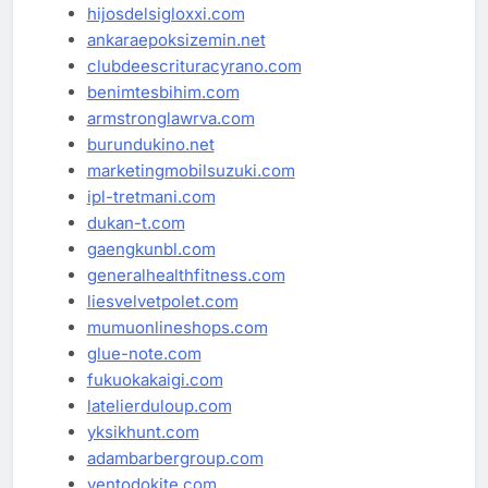
hijosdelsigloxxi.com
ankaraepoksizemin.net
clubdeescrituracyrano.com
benimtesbihim.com
armstronglawrva.com
burundukino.net
marketingmobilsuzuki.com
ipl-tretmani.com
dukan-t.com
gaengkunbl.com
generalhealthfitness.com
liesvelvetpolet.com
mumuonlineshops.com
glue-note.com
fukuokakaigi.com
latelierduloup.com
yksikhunt.com
adambarbergroup.com
ventodokite.com