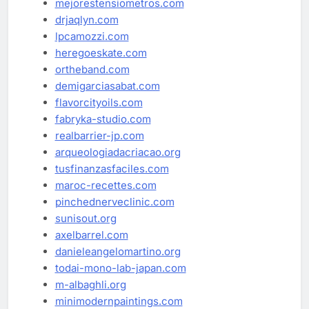
mejorestensiometros.com
drjaqlyn.com
lpcamozzi.com
heregoeskate.com
ortheband.com
demigarciasabat.com
flavorcityoils.com
fabryka-studio.com
realbarrier-jp.com
arqueologiadacriacao.org
tusfinanzasfaciles.com
maroc-recettes.com
pinchednerveclinic.com
sunisout.org
axelbarrel.com
danieleangelomartino.org
todai-mono-lab-japan.com
m-albaghli.org
minimodernpaintings.com