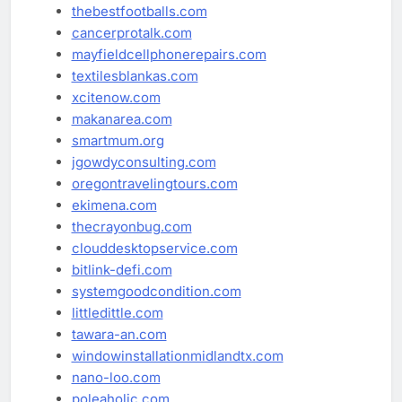
thebestfootballs.com
cancerprotalk.com
mayfieldcellphonerepairs.com
textilesblankas.com
xcitenow.com
makanarea.com
smartmum.org
jgowdyconsulting.com
oregontravelingtours.com
ekimena.com
thecrayonbug.com
clouddesktopservice.com
bitlink-defi.com
systemgoodcondition.com
littledittle.com
tawara-an.com
windowinstallationmidlandtx.com
nano-loo.com
poleaholic.com