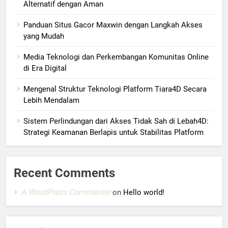
Alternatif dengan Aman
Panduan Situs Gacor Maxwin dengan Langkah Akses
yang Mudah
Media Teknologi dan Perkembangan Komunitas Online
di Era Digital
Mengenal Struktur Teknologi Platform Tiara4D Secara
Lebih Mendalam
Sistem Perlindungan dari Akses Tidak Sah di Lebah4D:
Strategi Keamanan Berlapis untuk Stabilitas Platform
Recent Comments
A WordPress Commenter
on
Hello world!