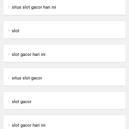
situs slot gacor hari ini
slot
slot gacor hari ini
situs slot gacor
slot gacor
slot gacor hari ini