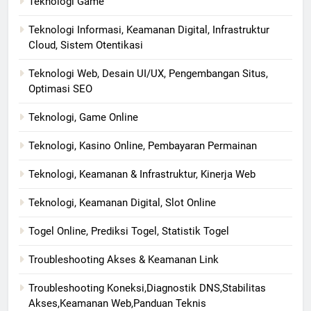
Teknologi Game
Teknologi Informasi, Keamanan Digital, Infrastruktur
Cloud, Sistem Otentikasi
Teknologi Web, Desain UI/UX, Pengembangan Situs,
Optimasi SEO
Teknologi, Game Online
Teknologi, Kasino Online, Pembayaran Permainan
Teknologi, Keamanan & Infrastruktur, Kinerja Web
Teknologi, Keamanan Digital, Slot Online
Togel Online, Prediksi Togel, Statistik Togel
Troubleshooting Akses & Keamanan Link
Troubleshooting Koneksi,Diagnostik DNS,Stabilitas
Akses,Keamanan Web,Panduan Teknis