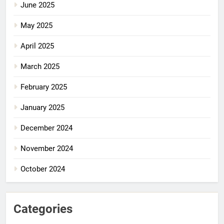
June 2025
May 2025
April 2025
March 2025
February 2025
January 2025
December 2024
November 2024
October 2024
Categories