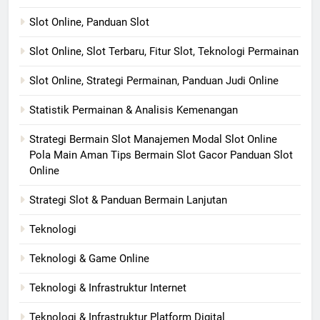
Slot Online, Panduan Slot
Slot Online, Slot Terbaru, Fitur Slot, Teknologi Permainan
Slot Online, Strategi Permainan, Panduan Judi Online
Statistik Permainan & Analisis Kemenangan
Strategi Bermain Slot Manajemen Modal Slot Online
Pola Main Aman Tips Bermain Slot Gacor Panduan Slot
Online
Strategi Slot & Panduan Bermain Lanjutan
Teknologi
Teknologi & Game Online
Teknologi & Infrastruktur Internet
Teknologi & Infrastruktur Platform Digital