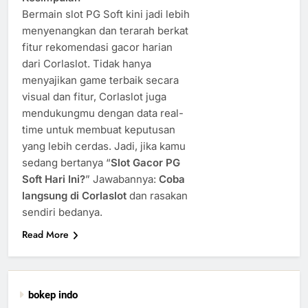
Bermain slot PG Soft kini jadi lebih
menyenangkan dan terarah berkat
fitur rekomendasi gacor harian
dari Corlaslot. Tidak hanya
menyajikan game terbaik secara
visual dan fitur, Corlaslot juga
mendukungmu dengan data real-
time untuk membuat keputusan
yang lebih cerdas. Jadi, jika kamu
sedang bertanya “
Slot Gacor PG
Soft Hari Ini?
” Jawabannya:
Coba
langsung di Corlaslot
dan rasakan
sendiri bedanya.
Read More
bokep indo