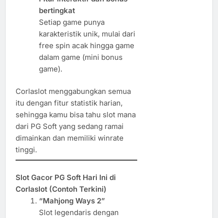
bertingkat
Setiap game punya
karakteristik unik, mulai dari
free spin acak hingga game
dalam game (mini bonus
game).
Corlaslot menggabungkan semua
itu dengan fitur statistik harian,
sehingga kamu bisa tahu slot mana
dari PG Soft yang sedang ramai
dimainkan dan memiliki winrate
tinggi.
Slot Gacor PG Soft Hari Ini di
Corlaslot (Contoh Terkini)
“Mahjong Ways 2”
Slot legendaris dengan