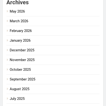
Archives
May 2026
March 2026
February 2026
January 2026
December 2025
November 2025
October 2025
September 2025
August 2025
July 2025