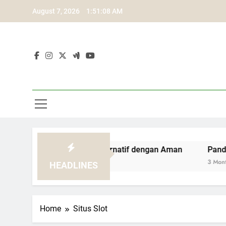
Skip
August 7, 2026
1:51:09 AM
to
content
Egy
Egyptian
LAE138 Link Alternatif dengan Aman
Panduan Situs G
3 Months Ago
HEADLINES
Home
Situs Slot