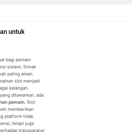
an untuk
al bagi pemain
ansi sistem. Simak
kah paling aman.
mainan slot menjadi
agai kalangan.
yang ditawarkan, ada
nan pemain
. Slot
ukti memberikan
ng platform tidak
ensi, tetapi juga
terhadap transparansi