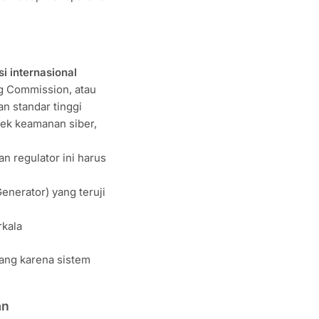
si internasional
g Commission, atau
 standar tinggi
ek keamanan siber,
n regulator ini harus
erator) yang teruji
rkala
nang karena sistem
an