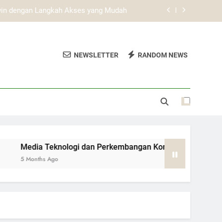
win dengan Langkah Akses yang Mudah
angan Komunitas Online di Era Digital
atform Tiara4D Secara Lebih Mendalam
NEWSLETTER
RANDOM NEWS
 LAE138 Link Alternatif dengan Aman
an Yang Tersedia Di Mesir, Lengkap Dengan Detail Harga Dan
ya.
win dengan Langkah Akses yang Mudah
angan Komunitas Online di Era Digital
atform Tiara4D Secara Lebih Mendalam
Teknologi dan Perkembangan Komunitas Online di Era Digital
 Ago