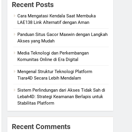
Recent Posts
Cara Mengatasi Kendala Saat Membuka
LAE138 Link Alternatif dengan Aman
Panduan Situs Gacor Maxwin dengan Langkah
Akses yang Mudah
Media Teknologi dan Perkembangan
Komunitas Online di Era Digital
Mengenal Struktur Teknologi Platform
Tiara4D Secara Lebih Mendalam
Sistem Perlindungan dari Akses Tidak Sah di
Lebah4D: Strategi Keamanan Berlapis untuk
Stabilitas Platform
Recent Comments