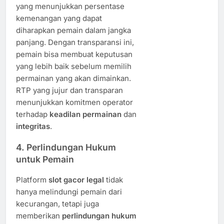
yang menunjukkan persentase
kemenangan yang dapat
diharapkan pemain dalam jangka
panjang. Dengan transparansi ini,
pemain bisa membuat keputusan
yang lebih baik sebelum memilih
permainan yang akan dimainkan.
RTP yang jujur dan transparan
menunjukkan komitmen operator
terhadap
keadilan permainan
dan
integritas
.
4. Perlindungan Hukum
untuk Pemain
Platform
slot gacor legal
tidak
hanya melindungi pemain dari
kecurangan, tetapi juga
memberikan
perlindungan hukum