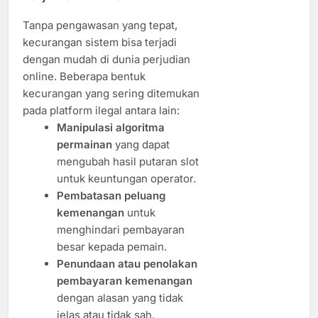
Tanpa pengawasan yang tepat,
kecurangan sistem bisa terjadi
dengan mudah di dunia perjudian
online. Beberapa bentuk
kecurangan yang sering ditemukan
pada platform ilegal antara lain:
Manipulasi algoritma
permainan
yang dapat
mengubah hasil putaran slot
untuk keuntungan operator.
Pembatasan peluang
kemenangan
untuk
menghindari pembayaran
besar kepada pemain.
Penundaan atau penolakan
pembayaran kemenangan
dengan alasan yang tidak
jelas atau tidak sah.