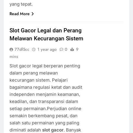
yang tepat.
Read More
Slot Gacor Legal dan Perang
Melawan Kecurangan Sistem
77df5cc
1 year ago
0
9
mins
Slot gacor legal berperan penting
dalam perang melawan
kecurangan sistem. Pelajari
bagaimana regulasi ketat dan audit
independen menjamin keamanan,
keadilan, dan transparansi dalam
setiap permainan.Perjudian online
semakin berkembang pesat, dan
salah satu permainan yang paling
diminati adalah
slot gacor
. Banyak