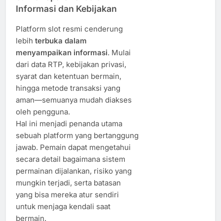
Informasi dan Kebijakan
Platform slot resmi cenderung
lebih
terbuka dalam
menyampaikan informasi
. Mulai
dari data RTP, kebijakan privasi,
syarat dan ketentuan bermain,
hingga metode transaksi yang
aman—semuanya mudah diakses
oleh pengguna.
Hal ini menjadi penanda utama
sebuah platform yang bertanggung
jawab. Pemain dapat mengetahui
secara detail bagaimana sistem
permainan dijalankan, risiko yang
mungkin terjadi, serta batasan
yang bisa mereka atur sendiri
untuk menjaga kendali saat
bermain.