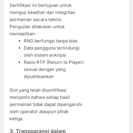
Sertifikasi ini bertujuan untuk
menguji keadilan dan integritas
permainan secara teknis.
Pengujian dilakukan untuk
memastikan:
RNG berfungsi tanpa bias
Data pengguna terlindungi
oleh sistem enkripsi
Rasio RTP (Return to Player)
sesuai dengan yang
dipublikasikan
Slot yang telah disertifikasi
menjamin bahwa setiap hasil
permainan tidak dapat dipengaruhi
oleh operator ataupun pihak
ketiga.
3. Transparansi dalam