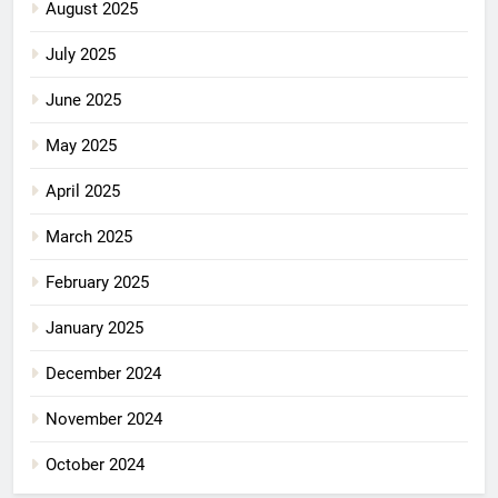
August 2025
July 2025
June 2025
May 2025
April 2025
March 2025
February 2025
January 2025
December 2024
November 2024
October 2024