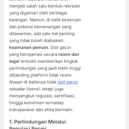
menjadi salah satu bentuk rekreasi
yang digemari oleh berbagai
kalangan. Namun, di balik keseruan
dan potensi kemenangan yang
ditawarkan, ada satu hal penting
yang tidak boleh diabaikan:
keamanan pemain
. Slot gacor
yang beroperasi secara
resmi dan
legal
terbukti memberikan tingkat
perlindungan yang jauh lebih tinggi
dibanding platform tidak resmi.
Alasan di baliknya tidak
slot gacor
sekadar lisensi, tetapi juga
menyangkut regulasi, sertifikasi,
hingga komitmen terhadap
transparansi dan etika bermain.
1. Perlindungan Melalui
Regulasi Resmi