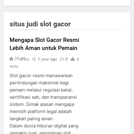
situs judi slot gacor
Mengapa Slot Gacor Resmi
Lebih Aman untuk Pemain
77df5cc
1 year ago
0
6
mins
Slot gacor resmi menawarkan
perlindungan maksimal bagi
pemain melalui regulasi ketat,
sertifikasi sah, dan transparansi
sistem. Simak alasan mengapa
memilih platform legal adalah
langkah paling aman.
Dalam dunia hiburan digital yang
semakin luas, permainan slot