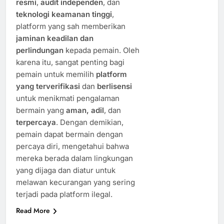
resmi
,
audit independen
, dan
teknologi keamanan tinggi
,
platform yang sah memberikan
jaminan keadilan dan
perlindungan
kepada pemain. Oleh
karena itu, sangat penting bagi
pemain untuk memilih
platform
yang terverifikasi
dan
berlisensi
untuk menikmati pengalaman
bermain yang
aman, adil
, dan
terpercaya
. Dengan demikian,
pemain dapat bermain dengan
percaya diri, mengetahui bahwa
mereka berada dalam lingkungan
yang dijaga dan diatur untuk
melawan kecurangan yang sering
terjadi pada platform ilegal.
Read More