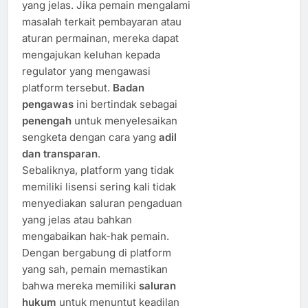
yang jelas. Jika pemain mengalami
masalah terkait pembayaran atau
aturan permainan, mereka dapat
mengajukan keluhan kepada
regulator yang mengawasi
platform tersebut.
Badan
pengawas
ini bertindak sebagai
penengah
untuk menyelesaikan
sengketa dengan cara yang
adil
dan transparan
.
Sebaliknya, platform yang tidak
memiliki lisensi sering kali tidak
menyediakan saluran pengaduan
yang jelas atau bahkan
mengabaikan hak-hak pemain.
Dengan bergabung di platform
yang sah, pemain memastikan
bahwa mereka memiliki
saluran
hukum
untuk menuntut keadilan