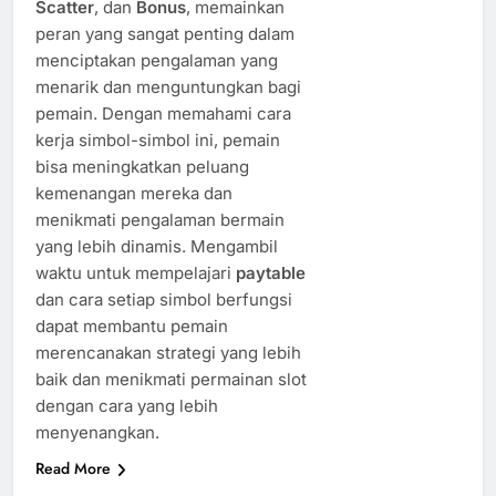
Scatter
, dan
Bonus
, memainkan
peran yang sangat penting dalam
menciptakan pengalaman yang
menarik dan menguntungkan bagi
pemain. Dengan memahami cara
kerja simbol-simbol ini, pemain
bisa meningkatkan peluang
kemenangan mereka dan
menikmati pengalaman bermain
yang lebih dinamis. Mengambil
waktu untuk mempelajari
paytable
dan cara setiap simbol berfungsi
dapat membantu pemain
merencanakan strategi yang lebih
baik dan menikmati permainan slot
dengan cara yang lebih
menyenangkan.
Read More