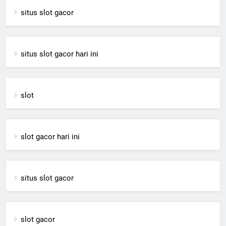
situs slot gacor
situs slot gacor hari ini
slot
slot gacor hari ini
situs slot gacor
slot gacor