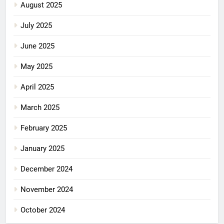
August 2025
July 2025
June 2025
May 2025
April 2025
March 2025
February 2025
January 2025
December 2024
November 2024
October 2024