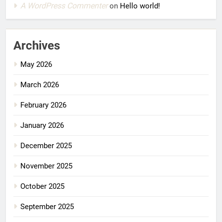
A WordPress Commenter
on
Hello world!
Archives
May 2026
March 2026
February 2026
January 2026
December 2025
November 2025
October 2025
September 2025