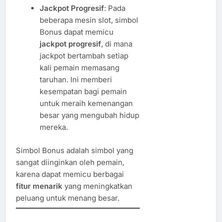
Jackpot Progresif
: Pada
beberapa mesin slot, simbol
Bonus dapat memicu
jackpot progresif
, di mana
jackpot bertambah setiap
kali pemain memasang
taruhan. Ini memberi
kesempatan bagi pemain
untuk meraih kemenangan
besar yang mengubah hidup
mereka.
Simbol Bonus adalah simbol yang
sangat diinginkan oleh pemain,
karena dapat memicu berbagai
fitur menarik
yang meningkatkan
peluang untuk menang besar.