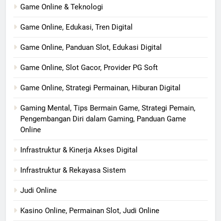
Game Online & Teknologi
Game Online, Edukasi, Tren Digital
Game Online, Panduan Slot, Edukasi Digital
Game Online, Slot Gacor, Provider PG Soft
Game Online, Strategi Permainan, Hiburan Digital
Gaming Mental, Tips Bermain Game, Strategi Pemain,
Pengembangan Diri dalam Gaming, Panduan Game
Online
Infrastruktur & Kinerja Akses Digital
Infrastruktur & Rekayasa Sistem
Judi Online
Kasino Online, Permainan Slot, Judi Online