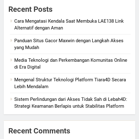
Recent Posts
Cara Mengatasi Kendala Saat Membuka LAE138 Link
Alternatif dengan Aman
Panduan Situs Gacor Maxwin dengan Langkah Akses
yang Mudah
Media Teknologi dan Perkembangan Komunitas Online
di Era Digital
Mengenal Struktur Teknologi Platform Tiara4D Secara
Lebih Mendalam
Sistem Perlindungan dari Akses Tidak Sah di Lebah4D:
Strategi Keamanan Berlapis untuk Stabilitas Platform
Recent Comments