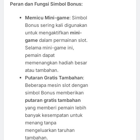
Peran dan Fungsi Simbol Bonus:
Memicu Mini-game
: Simbol
Bonus sering kali digunakan
untuk mengaktifkan
mini-
game
dalam permainan slot.
Selama mini-game ini,
pemain dapat
memenangkan hadiah besar
atau tambahan.
Putaran Gratis Tambahan
:
Beberapa mesin slot dengan
simbol Bonus memberikan
putaran gratis tambahan
yang memberi pemain lebih
banyak kesempatan untuk
menang tanpa
mengeluarkan taruhan
tambahan.