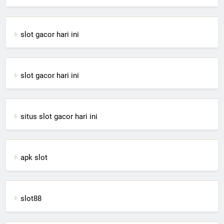
slot gacor hari ini
slot gacor hari ini
situs slot gacor hari ini
apk slot
slot88