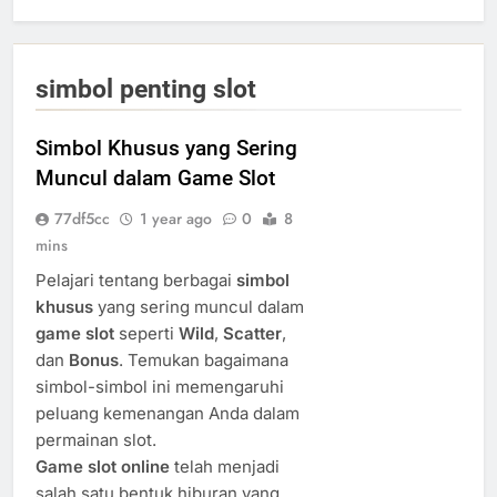
simbol penting slot
Simbol Khusus yang Sering
Muncul dalam Game Slot
77df5cc
1 year ago
0
8
mins
Pelajari tentang berbagai
simbol
khusus
yang sering muncul dalam
game slot
seperti
Wild
,
Scatter
,
dan
Bonus
. Temukan bagaimana
simbol-simbol ini memengaruhi
peluang kemenangan Anda dalam
permainan slot.
Game slot online
telah menjadi
salah satu bentuk hiburan yang