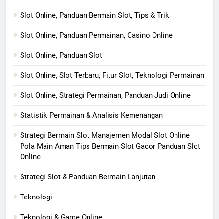
Slot Online, Panduan Bermain Slot, Tips & Trik
Slot Online, Panduan Permainan, Casino Online
Slot Online, Panduan Slot
Slot Online, Slot Terbaru, Fitur Slot, Teknologi Permainan
Slot Online, Strategi Permainan, Panduan Judi Online
Statistik Permainan & Analisis Kemenangan
Strategi Bermain Slot Manajemen Modal Slot Online
Pola Main Aman Tips Bermain Slot Gacor Panduan Slot
Online
Strategi Slot & Panduan Bermain Lanjutan
Teknologi
Teknologi & Game Online