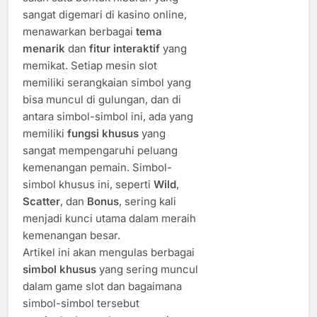
sangat digemari di kasino online,
menawarkan berbagai
tema
menarik
dan
fitur interaktif
yang
memikat. Setiap mesin slot
memiliki serangkaian simbol yang
bisa muncul di gulungan, dan di
antara simbol-simbol ini, ada yang
memiliki
fungsi khusus
yang
sangat mempengaruhi peluang
kemenangan pemain. Simbol-
simbol khusus ini, seperti
Wild
,
Scatter
, dan
Bonus
, sering kali
menjadi kunci utama dalam meraih
kemenangan besar.
Artikel ini akan mengulas berbagai
simbol khusus
yang sering muncul
dalam game slot dan bagaimana
simbol-simbol tersebut