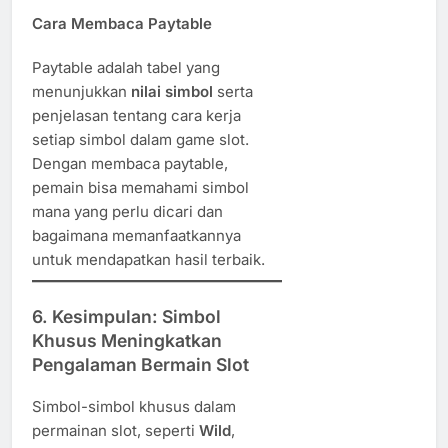
Cara Membaca Paytable
Paytable adalah tabel yang
menunjukkan
nilai simbol
serta
penjelasan tentang cara kerja
setiap simbol dalam game slot.
Dengan membaca paytable,
pemain bisa memahami simbol
mana yang perlu dicari dan
bagaimana memanfaatkannya
untuk mendapatkan hasil terbaik.
6.
Kesimpulan: Simbol
Khusus Meningkatkan
Pengalaman Bermain Slot
Simbol-simbol khusus dalam
permainan slot, seperti
Wild
,