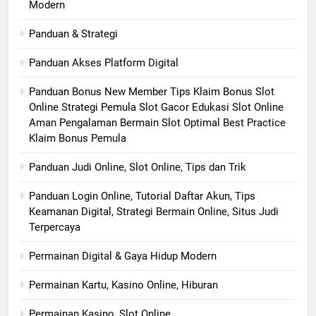
Modern
Panduan & Strategi
Panduan Akses Platform Digital
Panduan Bonus New Member Tips Klaim Bonus Slot
Online Strategi Pemula Slot Gacor Edukasi Slot Online
Aman Pengalaman Bermain Slot Optimal Best Practice
Klaim Bonus Pemula
Panduan Judi Online, Slot Online, Tips dan Trik
Panduan Login Online, Tutorial Daftar Akun, Tips
Keamanan Digital, Strategi Bermain Online, Situs Judi
Terpercaya
Permainan Digital & Gaya Hidup Modern
Permainan Kartu, Kasino Online, Hiburan
Permainan Kasino, Slot Online