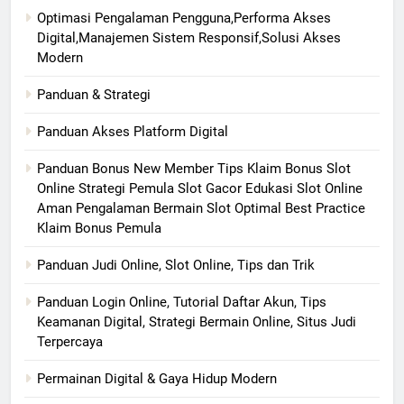
Optimasi Pengalaman Pengguna,Performa Akses
Digital,Manajemen Sistem Responsif,Solusi Akses
Modern
Panduan & Strategi
Panduan Akses Platform Digital
Panduan Bonus New Member Tips Klaim Bonus Slot
Online Strategi Pemula Slot Gacor Edukasi Slot Online
Aman Pengalaman Bermain Slot Optimal Best Practice
Klaim Bonus Pemula
Panduan Judi Online, Slot Online, Tips dan Trik
Panduan Login Online, Tutorial Daftar Akun, Tips
Keamanan Digital, Strategi Bermain Online, Situs Judi
Terpercaya
Permainan Digital & Gaya Hidup Modern