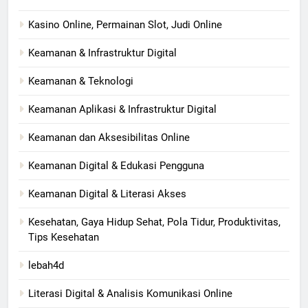
Kasino Online, Permainan Slot, Judi Online
Keamanan & Infrastruktur Digital
Keamanan & Teknologi
Keamanan Aplikasi & Infrastruktur Digital
Keamanan dan Aksesibilitas Online
Keamanan Digital & Edukasi Pengguna
Keamanan Digital & Literasi Akses
Kesehatan, Gaya Hidup Sehat, Pola Tidur, Produktivitas,
Tips Kesehatan
lebah4d
Literasi Digital & Analisis Komunikasi Online