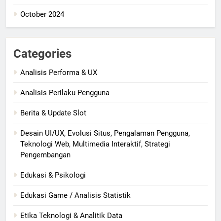
October 2024
Categories
Analisis Performa & UX
Analisis Perilaku Pengguna
Berita & Update Slot
Desain UI/UX, Evolusi Situs, Pengalaman Pengguna,
Teknologi Web, Multimedia Interaktif, Strategi
Pengembangan
Edukasi & Psikologi
Edukasi Game / Analisis Statistik
Etika Teknologi & Analitik Data