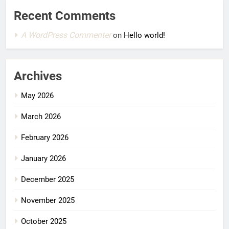
Recent Comments
A WordPress Commenter
on
Hello world!
Archives
May 2026
March 2026
February 2026
January 2026
December 2025
November 2025
October 2025