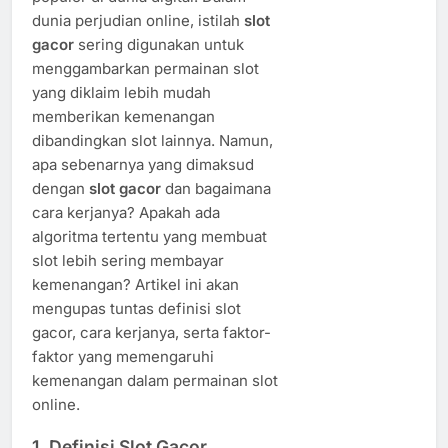
dunia perjudian online, istilah
slot
gacor
sering digunakan untuk
menggambarkan permainan slot
yang diklaim lebih mudah
memberikan kemenangan
dibandingkan slot lainnya. Namun,
apa sebenarnya yang dimaksud
dengan
slot gacor
dan bagaimana
cara kerjanya? Apakah ada
algoritma tertentu yang membuat
slot lebih sering membayar
kemenangan? Artikel ini akan
mengupas tuntas definisi slot
gacor, cara kerjanya, serta faktor-
faktor yang memengaruhi
kemenangan dalam permainan slot
online.
1. Definisi Slot Gacor