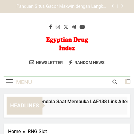
Skip
Media Teknologi dan Perkembangan Komunitas
to
Online di Era Digital
content
Mengenal Struktur Teknologi Platform Tiara4D
Secara Lebih Mendalam
Cara Mengatasi Kendala Saat Membuka LAE138
Link Alternatif dengan Aman
Panduan Situs Gacor Maxwin dengan Langkah
Akses yang Mudah
Egyptian Drug
Egyptian Drug Index Menyediakan
Media Teknologi dan Perkembangan Komunitas
NEWSLETTER
RANDOM NEWS
Online di Era Digital
Index
Informasi Lengkap Tentang Obat-Obatan
Mengenal Struktur Teknologi Platform Tiara4D
Yang Tersedia Di Mesir, Lengkap Dengan
Secara Lebih Mendalam
MENU
Detail Harga Dan Penggunaannya.
ra Mengatasi Kendala Saat Membuka LAE138 Link Alternatif
HEADLINES
onths Ago
Home
RNG Slot