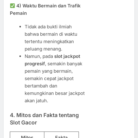
4) Waktu Bermain dan Trafik
Pemain
Tidak ada bukti ilmiah
bahwa bermain di waktu
tertentu meningkatkan
peluang menang.
Namun, pada
slot jackpot
progresif
, semakin banyak
pemain yang bermain,
semakin cepat jackpot
bertambah dan
kemungkinan besar jackpot
akan jatuh.
4. Mitos dan Fakta tentang
Slot Gacor
Mitos
Fakta