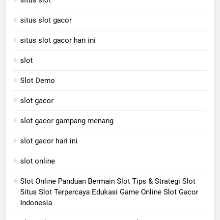
situs slot gacor
situs slot gacor hari ini
slot
Slot Demo
slot gacor
slot gacor gampang menang
slot gacor hari ini
slot online
Slot Online Panduan Bermain Slot Tips & Strategi Slot
Situs Slot Terpercaya Edukasi Game Online Slot Gacor
Indonesia