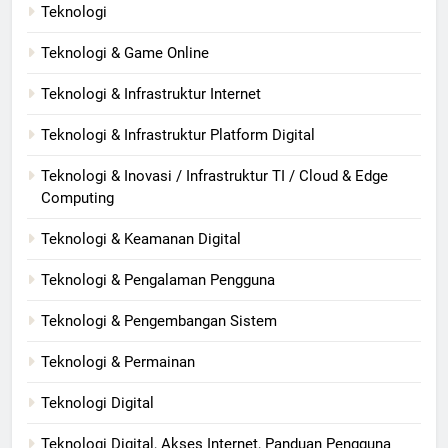
Teknologi
Teknologi & Game Online
Teknologi & Infrastruktur Internet
Teknologi & Infrastruktur Platform Digital
Teknologi & Inovasi / Infrastruktur TI / Cloud & Edge
Computing
Teknologi & Keamanan Digital
Teknologi & Pengalaman Pengguna
Teknologi & Pengembangan Sistem
Teknologi & Permainan
Teknologi Digital
Teknologi Digital, Akses Internet, Panduan Pengguna