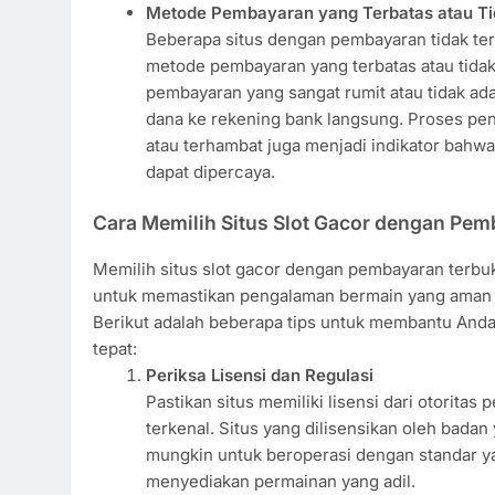
Metode Pembayaran yang Terbatas atau Ti
Beberapa situs dengan pembayaran tidak te
metode pembayaran yang terbatas atau tidak 
pembayaran yang sangat rumit atau tidak ad
dana ke rekening bank langsung. Proses pen
atau terhambat juga menjadi indikator bahwa 
dapat dipercaya.
Cara Memilih Situs Slot Gacor dengan Pem
Memilih situs slot gacor dengan pembayaran terbuk
untuk memastikan pengalaman bermain yang aman
Berikut adalah beberapa tips untuk membantu Anda
tepat:
Periksa Lisensi dan Regulasi
Pastikan situs memiliki lisensi dari otoritas
terkenal. Situs yang dilisensikan oleh badan 
mungkin untuk beroperasi dengan standar ya
menyediakan permainan yang adil.