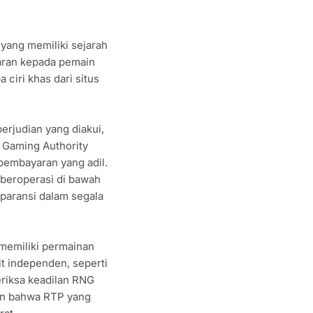
 yang memiliki sejarah
aran kepada pemain
 ciri khas dari situs
 perjudian yang diakui,
 Gaming Authority
embayaran yang adil.
 beroperasi di bawah
paransi dalam segala
memiliki permainan
it independen, seperti
riksa keadilan RNG
n bahwa RTP yang