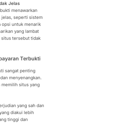
dak Jelas
rbukti menawarkan
jelas, seperti sistem
a opsi untuk menarik
arikan yang lambat
situs tersebut tidak
bayaran Terbukti
ti sangat penting
 dan menyenangkan.
 memilih situs yang
 perjudian yang sah dan
yang diakui lebih
ng tinggi dan