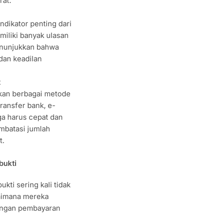
rat.
dikator penting dari
miliki banyak ulasan
menunjukkan bahwa
dan keadilan
t
kan berbagai metode
ransfer bank, e-
uga harus cepat dan
mbatasi jumlah
t.
bukti
kti sering kali tidak
gaimana mereka
dengan pembayaran