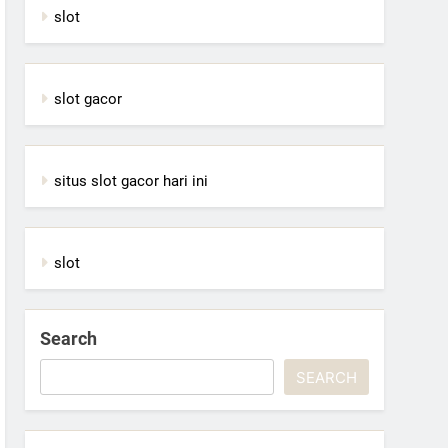
slot
slot gacor
situs slot gacor hari ini
slot
Search
SEARCH