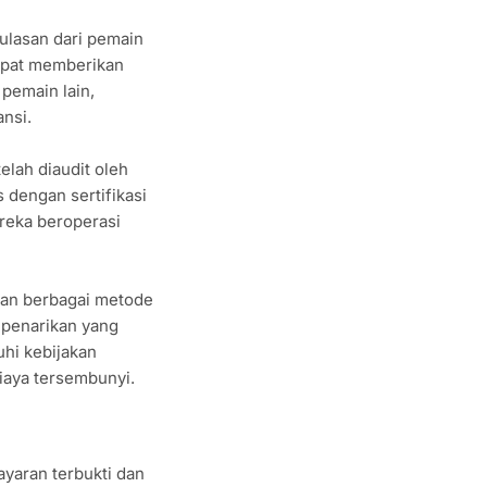
ulasan dari pemain
dapat memberikan
pemain lain,
nsi.
elah diaudit oleh
 dengan sertifikasi
reka beroperasi
kan berbagai metode
 penarikan yang
uhi kebijakan
iaya tersembunyi.
yaran terbukti dan