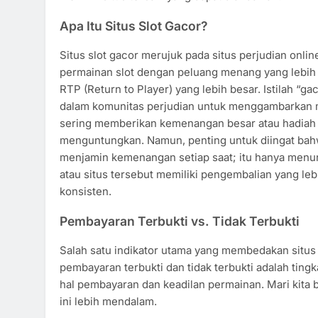
Apa Itu Situs Slot Gacor?
Situs slot gacor merujuk pada situs perjudian onl
permainan slot dengan peluang menang yang lebih 
RTP (Return to Player) yang lebih besar. Istilah “g
dalam komunitas perjudian untuk menggambarkan m
sering memberikan kemenangan besar atau hadiah
menguntungkan. Namun, penting untuk diingat bahw
menjamin kemenangan setiap saat; itu hanya men
atau situs tersebut memiliki pengembalian yang leb
konsisten.
Pembayaran Terbukti vs. Tidak Terbukti
Salah satu indikator utama yang membedakan situs
pembayaran terbukti dan tidak terbukti adalah tingk
hal pembayaran dan keadilan permainan. Mari kita 
ini lebih mendalam.