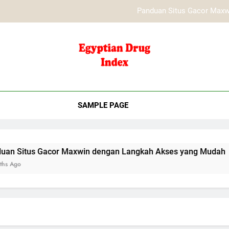
Panduan Situs Gacor Max
Media Teknologi dan Perkemb
Mengenal Struktur Teknologi Pl
ptian Drug Index
Cara Mengatasi Kendala Saat Membuka
 Drug Index Menyediakan Informasi Lengkap Tentang Obat-Obat
Penggunaann
Panduan Situs Gacor Max
SAMPLE PAGE
Media Teknologi dan Perkemb
Mengenal Struktur Teknologi Pl
acor Maxwin dengan Langkah Akses yang Mudah
Media 
5 Months