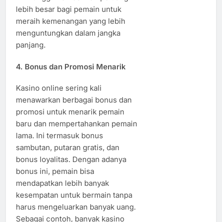
lebih besar bagi pemain untuk
meraih kemenangan yang lebih
menguntungkan dalam jangka
panjang.
4.
Bonus dan Promosi Menarik
Kasino online sering kali
menawarkan berbagai bonus dan
promosi untuk menarik pemain
baru dan mempertahankan pemain
lama. Ini termasuk bonus
sambutan, putaran gratis, dan
bonus loyalitas. Dengan adanya
bonus ini, pemain bisa
mendapatkan lebih banyak
kesempatan untuk bermain tanpa
harus mengeluarkan banyak uang.
Sebagai contoh, banyak kasino