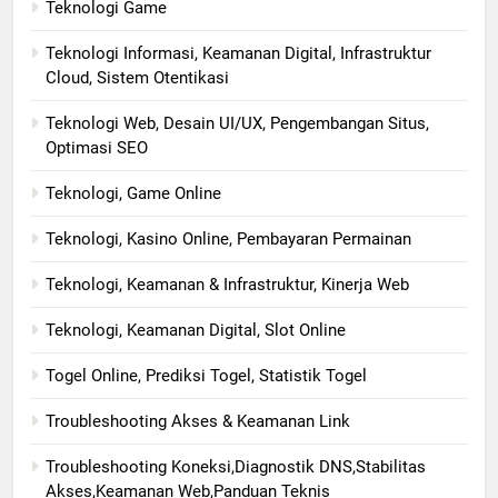
Teknologi Game
Teknologi Informasi, Keamanan Digital, Infrastruktur
Cloud, Sistem Otentikasi
Teknologi Web, Desain UI/UX, Pengembangan Situs,
Optimasi SEO
Teknologi, Game Online
Teknologi, Kasino Online, Pembayaran Permainan
Teknologi, Keamanan & Infrastruktur, Kinerja Web
Teknologi, Keamanan Digital, Slot Online
Togel Online, Prediksi Togel, Statistik Togel
Troubleshooting Akses & Keamanan Link
Troubleshooting Koneksi,Diagnostik DNS,Stabilitas
Akses,Keamanan Web,Panduan Teknis