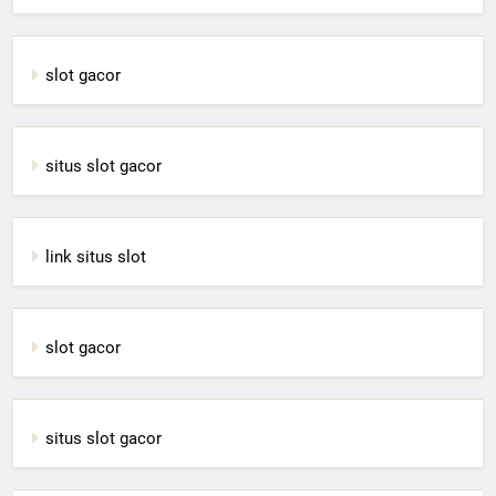
slot gacor
situs slot gacor
link situs slot
slot gacor
situs slot gacor