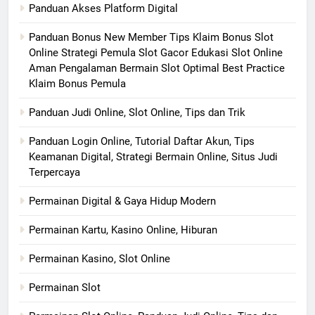
Panduan Akses Platform Digital
Panduan Bonus New Member Tips Klaim Bonus Slot
Online Strategi Pemula Slot Gacor Edukasi Slot Online
Aman Pengalaman Bermain Slot Optimal Best Practice
Klaim Bonus Pemula
Panduan Judi Online, Slot Online, Tips dan Trik
Panduan Login Online, Tutorial Daftar Akun, Tips
Keamanan Digital, Strategi Bermain Online, Situs Judi
Terpercaya
Permainan Digital & Gaya Hidup Modern
Permainan Kartu, Kasino Online, Hiburan
Permainan Kasino, Slot Online
Permainan Slot