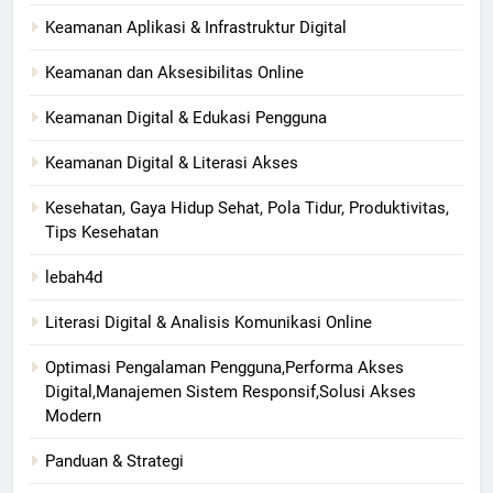
Keamanan Aplikasi & Infrastruktur Digital
Keamanan dan Aksesibilitas Online
Keamanan Digital & Edukasi Pengguna
Keamanan Digital & Literasi Akses
Kesehatan, Gaya Hidup Sehat, Pola Tidur, Produktivitas,
Tips Kesehatan
lebah4d
Literasi Digital & Analisis Komunikasi Online
Optimasi Pengalaman Pengguna,Performa Akses
Digital,Manajemen Sistem Responsif,Solusi Akses
Modern
Panduan & Strategi