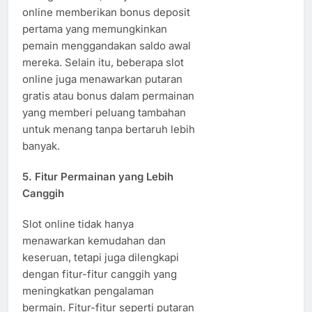
online memberikan bonus deposit
pertama yang memungkinkan
pemain menggandakan saldo awal
mereka. Selain itu, beberapa slot
online juga menawarkan putaran
gratis atau bonus dalam permainan
yang memberi peluang tambahan
untuk menang tanpa bertaruh lebih
banyak.
5.
Fitur Permainan yang Lebih
Canggih
Slot online tidak hanya
menawarkan kemudahan dan
keseruan, tetapi juga dilengkapi
dengan fitur-fitur canggih yang
meningkatkan pengalaman
bermain. Fitur-fitur seperti putaran