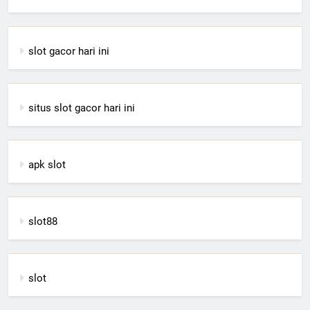
slot gacor hari ini
situs slot gacor hari ini
apk slot
slot88
slot