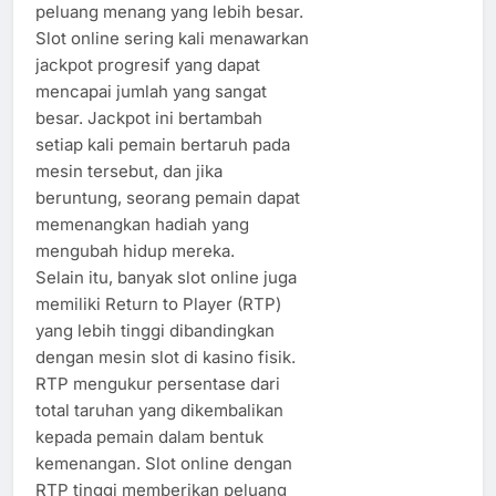
peluang menang yang lebih besar.
Slot online sering kali menawarkan
jackpot progresif yang dapat
mencapai jumlah yang sangat
besar. Jackpot ini bertambah
setiap kali pemain bertaruh pada
mesin tersebut, dan jika
beruntung, seorang pemain dapat
memenangkan hadiah yang
mengubah hidup mereka.
Selain itu, banyak slot online juga
memiliki Return to Player (RTP)
yang lebih tinggi dibandingkan
dengan mesin slot di kasino fisik.
RTP mengukur persentase dari
total taruhan yang dikembalikan
kepada pemain dalam bentuk
kemenangan. Slot online dengan
RTP tinggi memberikan peluang