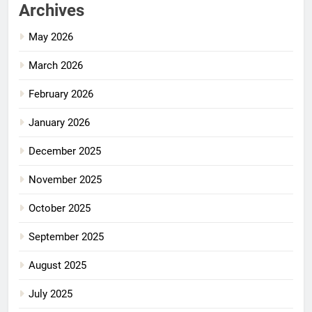
Archives
May 2026
March 2026
February 2026
January 2026
December 2025
November 2025
October 2025
September 2025
August 2025
July 2025