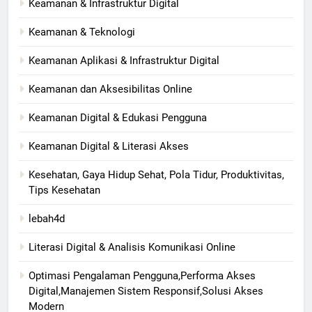
Keamanan & Infrastruktur Digital
Keamanan & Teknologi
Keamanan Aplikasi & Infrastruktur Digital
Keamanan dan Aksesibilitas Online
Keamanan Digital & Edukasi Pengguna
Keamanan Digital & Literasi Akses
Kesehatan, Gaya Hidup Sehat, Pola Tidur, Produktivitas,
Tips Kesehatan
lebah4d
Literasi Digital & Analisis Komunikasi Online
Optimasi Pengalaman Pengguna,Performa Akses
Digital,Manajemen Sistem Responsif,Solusi Akses
Modern