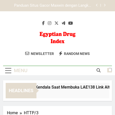
Skip
Media Teknologi dan Perkembangan Komunitas
to
Online di Era Digital
content
Mengenal Struktur Teknologi Platform Tiara4D
Secara Lebih Mendalam
Cara Mengatasi Kendala Saat Membuka LAE138
Link Alternatif dengan Aman
Panduan Situs Gacor Maxwin dengan Langkah
Akses yang Mudah
Egyptian Drug
Egyptian Drug Index Menyediakan
Media Teknologi dan Perkembangan Komunitas
NEWSLETTER
RANDOM NEWS
Online di Era Digital
Index
Informasi Lengkap Tentang Obat-Obatan
Mengenal Struktur Teknologi Platform Tiara4D
Yang Tersedia Di Mesir, Lengkap Dengan
Secara Lebih Mendalam
MENU
Detail Harga Dan Penggunaannya.
Cara Mengatasi Kendala Saat Membuka LAE138 Link Alternat
HEADLINES
 Months Ago
Home
HTTP/3