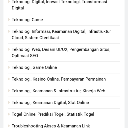
Teknologi Digital, Inovasi Teknologi, Transformasi
Digital
Teknologi Game
Teknologi Informasi, Keamanan Digital, Infrastruktur
Cloud, Sistem Otentikasi
Teknologi Web, Desain UI/UX, Pengembangan Situs,
Optimasi SEO
Teknologi, Game Online
Teknologi, Kasino Online, Pembayaran Permainan
Teknologi, Keamanan & Infrastruktur, Kinerja Web
Teknologi, Keamanan Digital, Slot Online
Togel Online, Prediksi Togel, Statistik Togel
Troubleshooting Akses & Keamanan Link