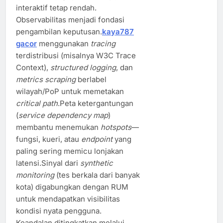
interaktif tetap rendah.
Observabilitas menjadi fondasi
pengambilan keputusan.
kaya787
gacor
menggunakan
tracing
terdistribusi (misalnya W3C Trace
Context),
structured logging
, dan
metrics scraping
berlabel
wilayah/PoP untuk memetakan
critical path
.Peta ketergantungan
(
service dependency map
)
membantu menemukan
hotspots
—
fungsi, kueri, atau
endpoint
yang
paling sering memicu lonjakan
latensi.Sinyal dari
synthetic
monitoring
(tes berkala dari banyak
kota) digabungkan dengan RUM
untuk mendapatkan visibilitas
kondisi nyata pengguna.
Keandalan ditingkatkan melalui