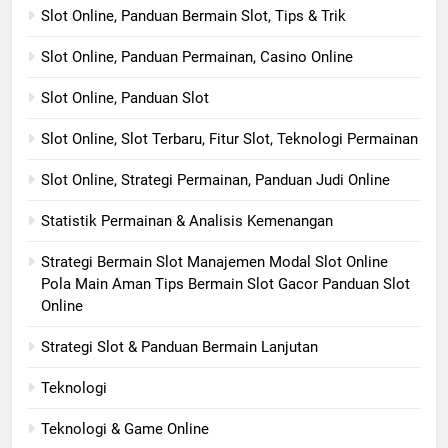
Slot Online, Panduan Bermain Slot, Tips & Trik
Slot Online, Panduan Permainan, Casino Online
Slot Online, Panduan Slot
Slot Online, Slot Terbaru, Fitur Slot, Teknologi Permainan
Slot Online, Strategi Permainan, Panduan Judi Online
Statistik Permainan & Analisis Kemenangan
Strategi Bermain Slot Manajemen Modal Slot Online
Pola Main Aman Tips Bermain Slot Gacor Panduan Slot
Online
Strategi Slot & Panduan Bermain Lanjutan
Teknologi
Teknologi & Game Online