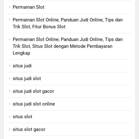
Permainan Slot
Permainan Slot Online, Panduan Judi Online, Tips dan
Trik Slot, Fitur Bonus Slot
Permainan Slot Online, Panduan Judi Online, Tips dan
Trik Slot, Situs Slot dengan Metode Pembayaran
Lengkap
situs judi
situs judi slot
situs judi slot gacor
situs judi slot online
situs slot
situs slot gacor