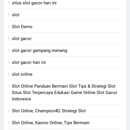
situs slot gacor hari ini
slot
Slot Demo
slot gacor
slot gacor gampang menang
slot gacor hari ini
slot online
Slot Online Panduan Bermain Slot Tips & Strategi Slot
Situs Slot Terpercaya Edukasi Game Online Slot Gacor
Indonesia
Slot Online, Champion4D, Strategi Slot
Slot Online, Kasino Online, Tips Bermain