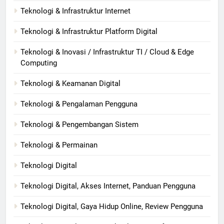
Teknologi & Infrastruktur Internet
Teknologi & Infrastruktur Platform Digital
Teknologi & Inovasi / Infrastruktur TI / Cloud & Edge
Computing
Teknologi & Keamanan Digital
Teknologi & Pengalaman Pengguna
Teknologi & Pengembangan Sistem
Teknologi & Permainan
Teknologi Digital
Teknologi Digital, Akses Internet, Panduan Pengguna
Teknologi Digital, Gaya Hidup Online, Review Pengguna