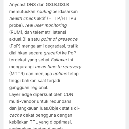
Anycast DNS dan GSLB.GSLB
memutuskan
routing
berdasarkan
health check
aktif (HTTP/HTTPS
probe),
real user monitoring
(RUM), dan telemetri latensi
aktual.Bila satu
point of presence
(PoP) mengalami degradasi, trafik
dialihkan secara
graceful
ke PoP
terdekat yang sehat.
Failover
ini
mengurangi
mean time to recovery
(MTTR) dan menjaga
uptime
tetap
tinggi bahkan saat terjadi
gangguan regional.
Layer edge diperkuat oleh CDN
multi-vendor untuk redundansi
dan jangkauan luas.Objek statis di-
cache
dekat pengguna dengan
kebijakan TTL yang dioptimasi,
sedangkan konten dinamis