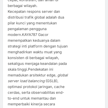
berbagai wilayah.
Kecepatan respons server dan
distribusi trafik global adalah dua
pilar kunci yang menentukan
pengalaman pengguna
modern.KAYA787 Gacor
menempatkan keduanya dalam
strategi inti platform dengan tujuan
menghadirkan waktu muat yang
konsisten di berbagai wilayah,
sekaligus menjaga keandalan pada
skala tinggi.Pendekatan ini
memadukan arsitektur edge,
global
server load balancing
(GSLB),
optimasi protokol jaringan, cache
cerdas, serta observabilitas end-
to-end untuk memantau dan
memperbaiki kinerja secara