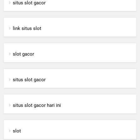
situs slot gacor
link situs slot
slot gacor
situs slot gacor
situs slot gacor hari ini
slot