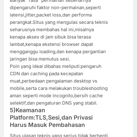
Banyak “rasa” permainan sebenarnya
dipengaruhi faktor non-permainan,seperti
latensi,jitter,packet loss,dan performa
perangkat.Situs yang mengulas secara teknis
seharusnya membahas hal ini,misalnya
kenapa akses di jam sibuk bisa terasa
lambat,kenapa ekstensi browser dapat
mengganggu loading,dan kenapa pergantian
jaringan bisa memutus sesi.
Poin yang ideal dibahas meliputi:pengaruh
CDN dan caching pada kecepatan
muat,perbedaan pengalaman desktop vs
mobile,serta cara melakukan troubleshooting
aman seperti mode incognito,bersih cache
selektif,dan pengaturan DNS yang stabil.
5)Keamanan
Platform:TLS,Sesi,dan Privasi
Harus Masuk Pembahasan
Situs ulasan teknis yang serius tidak berhenti