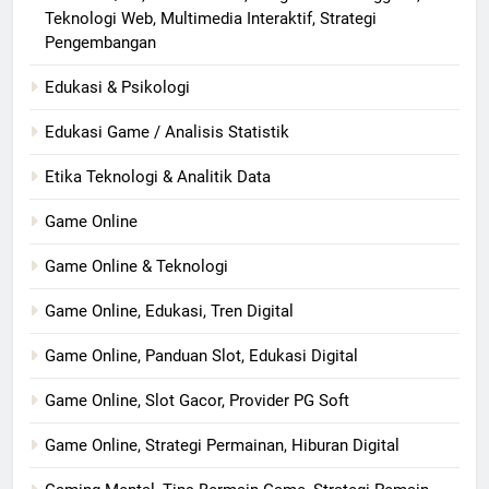
Teknologi Web, Multimedia Interaktif, Strategi
Pengembangan
Edukasi & Psikologi
Edukasi Game / Analisis Statistik
Etika Teknologi & Analitik Data
Game Online
Game Online & Teknologi
Game Online, Edukasi, Tren Digital
Game Online, Panduan Slot, Edukasi Digital
Game Online, Slot Gacor, Provider PG Soft
Game Online, Strategi Permainan, Hiburan Digital