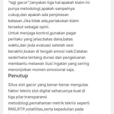
“lagi gacor”,tanyakan tiga hal:apakah klaim ini
punya metodologi,apakah sampelnya
cukup,dan apakah ada penjelasan
batasan.Jika tidak ada,perlakukan klaim
tersebut sebagai opini.
Untuk menjaga kontrol,gunakan pagar
perilaku yang jelas:batas dana,batas
waktu,dan jeda evaluasi setelah sesi
berakhir,bukan di tengah emosi naik.Catatan
sederhana tentang durasi dan pengeluaran
membantu melawan ilusi ingatan yang sering
menonjolkan momen emosional saja.
Penutup
Situs slot gacor yang benar-benar mengulas
faktor teknis slot digital seharusnya kuat di
tiga pilar:transparansi
metodologi,pemahaman metrik teknis seperti
RNG,RTP,volatilitas,serta kepedulian pada