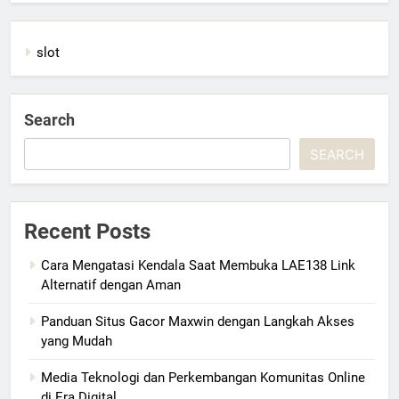
slot
Search
SEARCH
Recent Posts
Cara Mengatasi Kendala Saat Membuka LAE138 Link
Alternatif dengan Aman
Panduan Situs Gacor Maxwin dengan Langkah Akses
yang Mudah
Media Teknologi dan Perkembangan Komunitas Online
di Era Digital