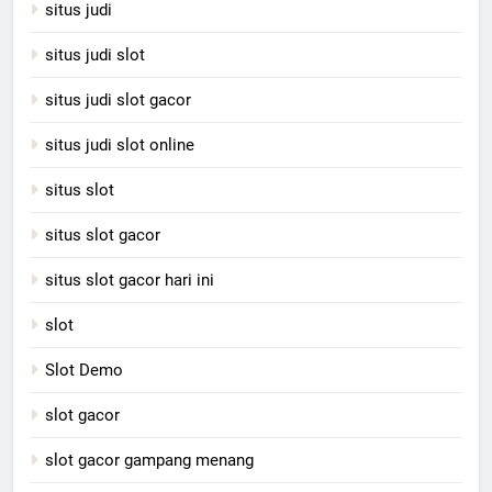
situs judi
situs judi slot
situs judi slot gacor
situs judi slot online
situs slot
situs slot gacor
situs slot gacor hari ini
slot
Slot Demo
slot gacor
slot gacor gampang menang