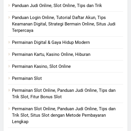
Panduan Judi Online, Slot Online, Tips dan Trik
Panduan Login Online, Tutorial Daftar Akun, Tips
Keamanan Digital, Strategi Bermain Online, Situs Judi
Terpercaya
Permainan Digital & Gaya Hidup Modern
Permainan Kartu, Kasino Online, Hiburan
Permainan Kasino, Slot Online
Permainan Slot
Permainan Slot Online, Panduan Judi Online, Tips dan
Trik Slot, Fitur Bonus Slot
Permainan Slot Online, Panduan Judi Online, Tips dan
Trik Slot, Situs Slot dengan Metode Pembayaran
Lengkap