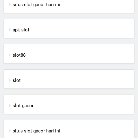
situs slot gacor hari ini
apk slot
slot88
slot
slot gacor
situs slot gacor hari ini