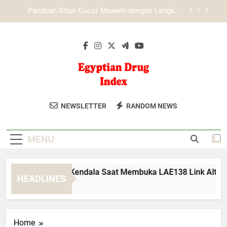
Skip
Media Teknologi dan Perkembangan Komunitas
to
Online di Era Digital
content
Mengenal Struktur Teknologi Platform Tiara4D
Secara Lebih Mendalam
Cara Mengatasi Kendala Saat Membuka LAE138
Link Alternatif dengan Aman
Panduan Situs Gacor Maxwin dengan Langkah
Akses yang Mudah
Egyptian Drug
Egyptian Drug Index Menyediakan
Media Teknologi dan Perkembangan Komunitas
NEWSLETTER
RANDOM NEWS
Online di Era Digital
Index
Informasi Lengkap Tentang Obat-Obatan
Mengenal Struktur Teknologi Platform Tiara4D
Yang Tersedia Di Mesir, Lengkap Dengan
Secara Lebih Mendalam
MENU
Detail Harga Dan Penggunaannya.
Cara Mengatasi Kendala Saat Membuka LAE138 Link Alternat
HEADLINES
3 Months Ago
Home