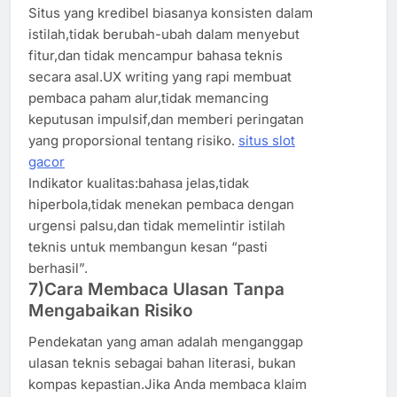
Situs yang kredibel biasanya konsisten dalam
istilah,tidak berubah-ubah dalam menyebut
fitur,dan tidak mencampur bahasa teknis
secara asal.UX writing yang rapi membuat
pembaca paham alur,tidak memancing
keputusan impulsif,dan memberi peringatan
yang proporsional tentang risiko.
situs slot
gacor
Indikator kualitas:bahasa jelas,tidak
hiperbola,tidak menekan pembaca dengan
urgensi palsu,dan tidak memelintir istilah
teknis untuk membangun kesan “pasti
berhasil”.
7)Cara Membaca Ulasan Tanpa
Mengabaikan Risiko
Pendekatan yang aman adalah menganggap
ulasan teknis sebagai bahan literasi, bukan
kompas kepastian.Jika Anda membaca klaim