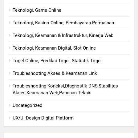
Teknologi, Game Online
Teknologi, Kasino Online, Pembayaran Permainan
Teknologi, Keamanan & Infrastruktur, Kinerja Web
Teknologi, Keamanan Digital, Slot Online
Togel Online, Prediksi Togel, Statistik Togel
Troubleshooting Akses & Keamanan Link
Troubleshooting Koneksi,Diagnostik DNS,Stabilitas
Akses,Keamanan Web,Panduan Teknis
Uncategorized
UX/UI Design Digital Platform