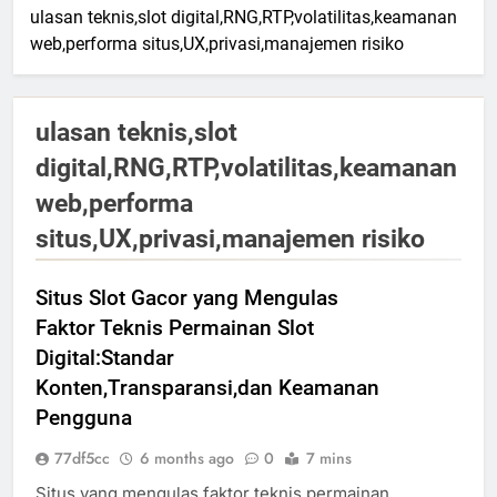
ulasan teknis,slot digital,RNG,RTP,volatilitas,keamanan
web,performa situs,UX,privasi,manajemen risiko
ulasan teknis,slot
digital,RNG,RTP,volatilitas,keamanan
web,performa
situs,UX,privasi,manajemen risiko
Situs Slot Gacor yang Mengulas
Faktor Teknis Permainan Slot
Digital:Standar
Konten,Transparansi,dan Keamanan
Pengguna
77df5cc
6 months ago
0
7 mins
Situs yang mengulas faktor teknis permainan