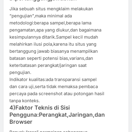
Jika sebuah situs mengklaim melakukan
“pengujian”,maka minimal ada
metodologi:berapa sampel,berapa lama
pengamatan,apa yang diukur,dan bagaimana
kesimpulannya ditarik.Sampel kecil mudah
melahirkan ilusi pola,karena itu situs yang
bertanggung jawab biasanya menampilkan
batasan seperti potensi bias,varians,dan
keterbatasan perangkat/jaringan saat
pengujian.
Indikator kualitas:ada transparansi sampel
dan cara uji,serta tidak memaksa pembaca
percaya pada screenshot atau potongan hasil
tanpa konteks.
4)Faktor Teknis di Sisi
Pengguna:Perangkat,Jaringan,dan
Browser