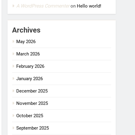
A WordPress Commenter
on
Hello world!
Archives
May 2026
March 2026
February 2026
January 2026
December 2025
November 2025
October 2025
September 2025