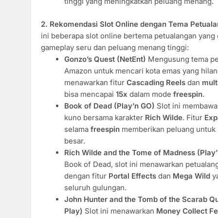
tinggi yang meningkatkan peluang menang.
2. Rekomendasi Slot Online dengan Tema Petuala
ini beberapa slot online bertema petualangan yang 
gameplay seru dan peluang menang tinggi:
Gonzo’s Quest (NetEnt)
Mengusung tema pen
Amazon untuk mencari kota emas yang hilang,
menawarkan fitur
Cascading Reels
dan
mult
bisa mencapai
15x
dalam mode
freespin
.
Book of Dead (Play’n GO)
Slot ini membawa
kuno bersama karakter
Rich Wilde
. Fitur
Exp
selama
freespin
memberikan peluang untuk
besar.
Rich Wilde and the Tome of Madness (Play
Book of Dead, slot ini menawarkan petualang
dengan fitur
Portal Effects
dan
Mega Wild
y
seluruh gulungan.
John Hunter and the Tomb of the Scarab Q
Play)
Slot ini menawarkan
Money Collect Fe