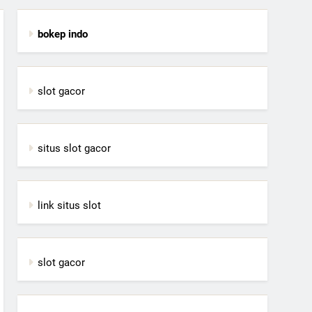
bokep indo
slot gacor
situs slot gacor
link situs slot
slot gacor