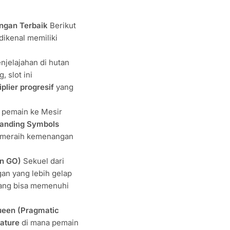
ngan Terbaik
Berikut
dikenal memiliki
jelajahan di hutan
 slot ini
iplier progresif
yang
 pemain ke Mesir
anding Symbols
 meraih kemenangan
’n GO)
Sekuel dari
an yang lebih gelap
ang bisa memenuhi
ueen (Pragmatic
ature
di mana pemain