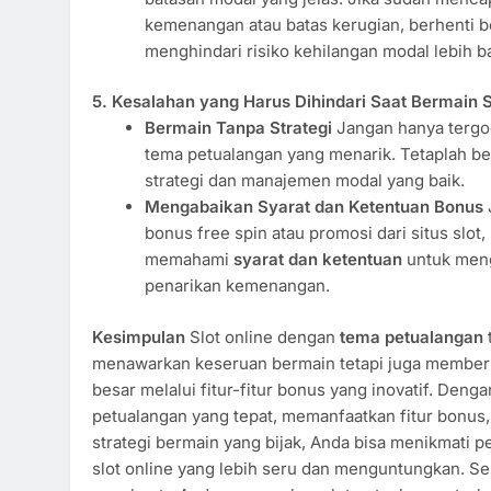
kemenangan atau batas kerugian, berhenti 
menghindari risiko kehilangan modal lebih b
5. Kesalahan yang Harus Dihindari Saat Bermain 
Bermain Tanpa Strategi
Jangan hanya tergod
tema petualangan yang menarik. Tetaplah b
strategi dan manajemen modal yang baik.
Mengabaikan Syarat dan Ketentuan Bonus
bonus free spin atau promosi dari situs slot,
memahami
syarat dan ketentuan
untuk meng
penarikan kemenangan.
Kesimpulan
Slot online dengan
tema petualangan
menawarkan keseruan bermain tetapi juga member
besar melalui fitur-fitur bonus yang inovatif. Denga
petualangan yang tepat, memanfaatkan fitur bonus
strategi bermain yang bijak, Anda bisa menikmati 
slot online yang lebih seru dan menguntungkan. Sem