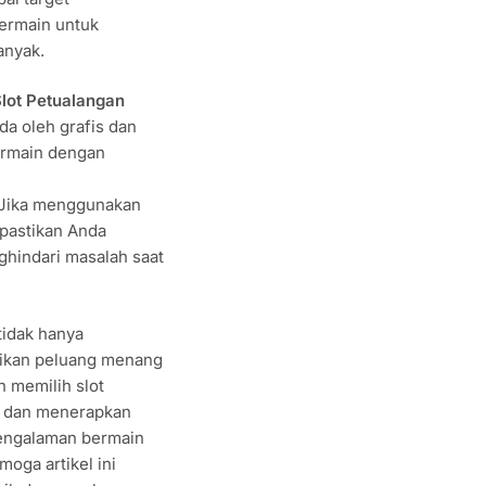
bermain untuk
anyak.
Slot Petualangan
a oleh grafis dan
ermain dengan
Jika menggunakan
 pastikan Anda
hindari masalah saat
tidak hanya
ikan peluang menang
n memilih slot
, dan menerapkan
pengalaman bermain
oga artikel ini