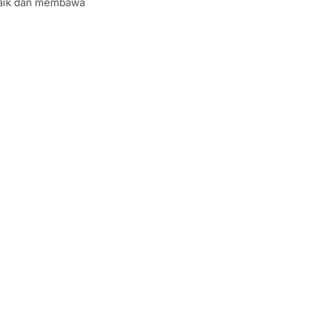
baik dan membawa