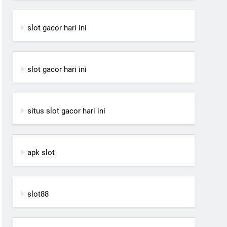
slot gacor hari ini
slot gacor hari ini
situs slot gacor hari ini
apk slot
slot88