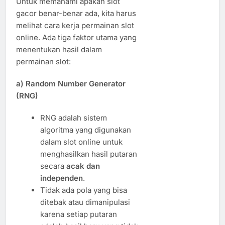
Untuk memahami apakah slot
gacor benar-benar ada, kita harus
melihat cara kerja permainan slot
online. Ada tiga faktor utama yang
menentukan hasil dalam
permainan slot:
a) Random Number Generator
(RNG)
RNG adalah sistem
algoritma yang digunakan
dalam slot online untuk
menghasilkan hasil putaran
secara
acak dan
independen
.
Tidak ada pola yang bisa
ditebak atau dimanipulasi
karena setiap putaran