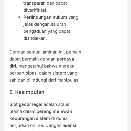
transparan dan dapat
diverifikasi.
Perlindungan hukum
yang
jelas dengan saluran
pengaduan yang dapat
diandalkan.
Dengan semua jaminan ini, pemain
dapat bermain dengan
percaya
diri
, mengetahui bahwa mereka
berpartisipasi dalam sistem yang
sah dan dilindungi dari manipulasi.
6. Kesimpulan
Slot gacor legal
adalah solusi
utama dalam
perang melawan
kecurangan sistem
di dunia
perjudian online. Dengan
lisensi