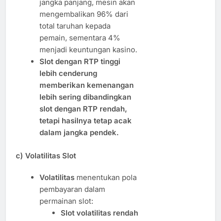
jangka panjang, mesin akan
mengembalikan 96% dari
total taruhan kepada
pemain, sementara 4%
menjadi keuntungan kasino.
Slot dengan RTP tinggi
lebih cenderung
memberikan kemenangan
lebih sering dibandingkan
slot dengan RTP rendah,
tetapi hasilnya tetap acak
dalam jangka pendek.
c) Volatilitas Slot
Volatilitas
menentukan pola
pembayaran dalam
permainan slot:
Slot volatilitas rendah