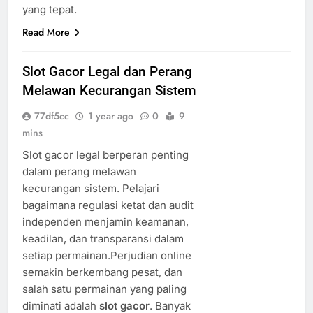
yang tepat.
Read More
Slot Gacor Legal dan Perang
Melawan Kecurangan Sistem
77df5cc
1 year ago
0
9
mins
Slot gacor legal berperan penting
dalam perang melawan
kecurangan sistem. Pelajari
bagaimana regulasi ketat dan audit
independen menjamin keamanan,
keadilan, dan transparansi dalam
setiap permainan.Perjudian online
semakin berkembang pesat, dan
salah satu permainan yang paling
diminati adalah
slot gacor
. Banyak