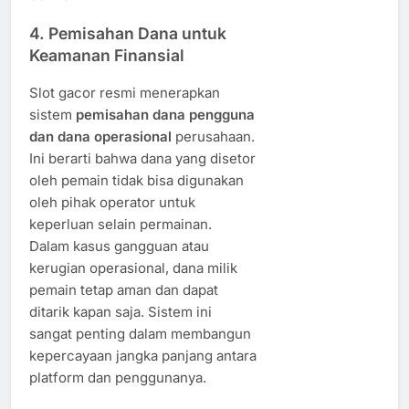
4. Pemisahan Dana untuk
Keamanan Finansial
Slot gacor resmi menerapkan
sistem
pemisahan dana pengguna
dan dana operasional
perusahaan.
Ini berarti bahwa dana yang disetor
oleh pemain tidak bisa digunakan
oleh pihak operator untuk
keperluan selain permainan.
Dalam kasus gangguan atau
kerugian operasional, dana milik
pemain tetap aman dan dapat
ditarik kapan saja. Sistem ini
sangat penting dalam membangun
kepercayaan jangka panjang antara
platform dan penggunanya.