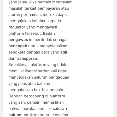
yang jelas. Jika pemain mengalami
masalah terkait pembayaran atau
aturan permainan, mereka dapat
mengajukan keluhan kepada
regulator yang mengawasi
platform tersebut.
Badan
pengawas
ini bertindak sebagai
penengah
untuk menyelesaikan
sengketa dengan cara yang
adil
dan transparan
.
Sebaliknya, platform yang tidak
memiliki lisensi sering kali tidak
menyediakan saluran pengaduan
yang jelas atau bahkan
mengabaikan hak-hak pemain.
Dengan bergabung di platform
yang sah, pemain memastikan
bahwa mereka memiliki
saluran
hukum
untuk menuntut keadilan