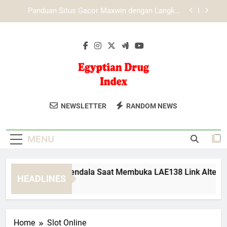
Skip
Media Teknologi dan Perkembangan Komunitas
to
Online di Era Digital
content
Mengenal Struktur Teknologi Platform Tiara4D
Secara Lebih Mendalam
Cara Mengatasi Kendala Saat Membuka LAE138
Link Alternatif dengan Aman
Panduan Situs Gacor Maxwin dengan Langkah
Akses yang Mudah
Egyptian Drug
Egyptian Drug Index Menyediakan
Media Teknologi dan Perkembangan Komunitas
NEWSLETTER
RANDOM NEWS
Online di Era Digital
Index
Informasi Lengkap Tentang Obat-Obatan
Mengenal Struktur Teknologi Platform Tiara4D
Yang Tersedia Di Mesir, Lengkap Dengan
Secara Lebih Mendalam
MENU
Detail Harga Dan Penggunaannya.
ra Mengatasi Kendala Saat Membuka LAE138 Link Alternatif
HEADLINES
onths Ago
Home
Slot Online