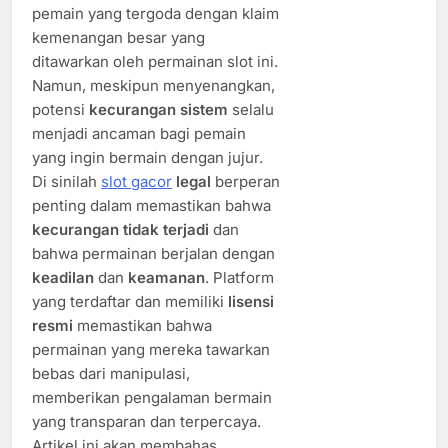
pemain yang tergoda dengan klaim
kemenangan besar yang
ditawarkan oleh permainan slot ini.
Namun, meskipun menyenangkan,
potensi
kecurangan sistem
selalu
menjadi ancaman bagi pemain
yang ingin bermain dengan jujur.
Di sinilah
slot gacor
legal
berperan
penting dalam memastikan bahwa
kecurangan tidak terjadi
dan
bahwa permainan berjalan dengan
keadilan
dan
keamanan
. Platform
yang terdaftar dan memiliki
lisensi
resmi
memastikan bahwa
permainan yang mereka tawarkan
bebas dari manipulasi,
memberikan pengalaman bermain
yang transparan dan terpercaya.
Artikel ini akan membahas