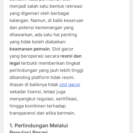
menjadi salah satu bentuk rekreasi
yang digemari oleh berbagai
kalangan. Namun, di balik keseruan
dan potensi kemenangan yang
ditawarkan, ada satu hal penting
yang tidak boleh diabaikan:
keamanan pemain
. Slot gacor
yang beroperasi secara
resmi dan
legal
terbukti memberikan tingkat
perlindungan yang jauh lebih tinggi
dibanding platform tidak resmi.
Alasan di baliknya tidak
slot gacor
sekadar lisensi, tetapi juga
menyangkut regulasi, sertifikasi,
hingga komitmen terhadap
transparansi dan etika bermain.
1. Perlindungan Melalui
Regulasi Resmi