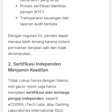
Proses verifikasi identitas
pemain (KYC)
Transparansi keuangan dan
laporan audit berkala
Dengan regulasi ini, pemain dapat
merasa lebih tenang karena sistem
permainan berjalan adil dan tidak
dimanipulasi.
2. Sertifikasi Independen
Menjamin Keadilan
Tidak cukup hanya dengan lisensi,
slot gacor resmi juga harus
menjalani
sertifikasi oleh lembaga
penguji independen
, seperti
eCOGRA, iTech Labs, atau Gaming
Laboratories International (GLI).