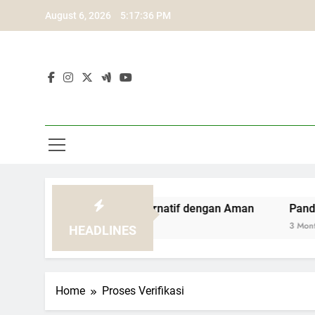
Skip
August 6, 2026
5:17:37 PM
to
content
Egy
Egyptian
LAE138 Link Alternatif dengan Aman
Panduan Situs G
3 Months Ago
HEADLINES
Home
Proses Verifikasi