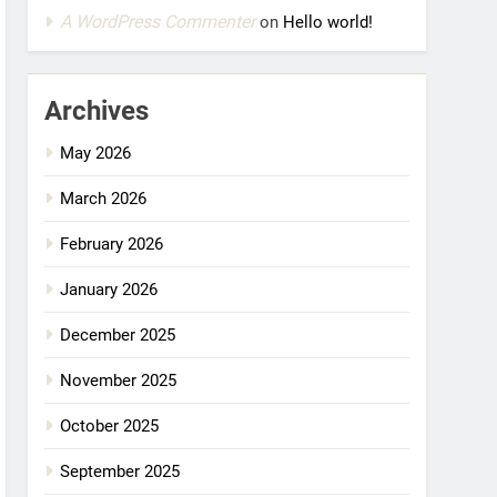
A WordPress Commenter
on
Hello world!
Archives
May 2026
March 2026
February 2026
January 2026
December 2025
November 2025
October 2025
September 2025