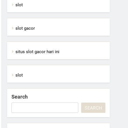
slot
slot gacor
situs slot gacor hari ini
slot
Search
SEARCH