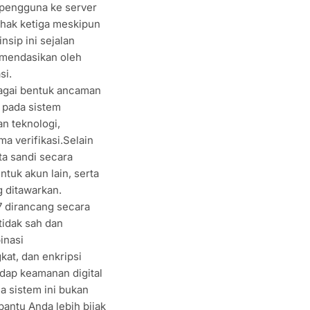
 pengguna ke server
pihak ketiga meskipun
nsip ini sejalan
omendasikan oleh
si.
bagai bentuk ancaman
 pada sistem
n teknologi,
a verifikasi.Selain
ta sandi secara
tuk akun lain, serta
 ditawarkan.
87 dirancang secara
idak sah dan
inasi
gkat, dan enkripsi
dap keamanan digital
a sistem ini bukan
antu Anda lebih bijak