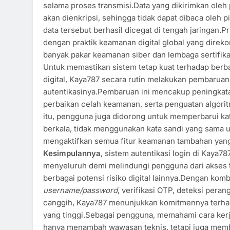
selama proses transmisi.Data yang dikirimkan oleh
akan dienkripsi, sehingga tidak dapat dibaca oleh 
data tersebut berhasil dicegat di tengah jaringan.Pri
dengan praktik keamanan digital global yang direk
banyak pakar keamanan siber dan lembaga sertifika
Untuk memastikan sistem tetap kuat terhadap ber
digital, Kaya787 secara rutin melakukan pembaruan
autentikasinya.Pembaruan ini mencakup peningkata
perbaikan celah keamanan, serta penguatan algoritm
itu, pengguna juga didorong untuk memperbarui ka
berkala, tidak menggunakan kata sandi yang sama un
mengaktifkan semua fitur keamanan tambahan yang
Kesimpulannya
, sistem autentikasi login di Kaya7
menyeluruh demi melindungi pengguna dari akses t
berbagai potensi risiko digital lainnya.Dengan komb
username/password
, verifikasi OTP, deteksi peran
canggih, Kaya787 menunjukkan komitmennya terha
yang tinggi.Sebagai pengguna, memahami cara kerj
hanya menambah wawasan teknis, tetapi juga memb