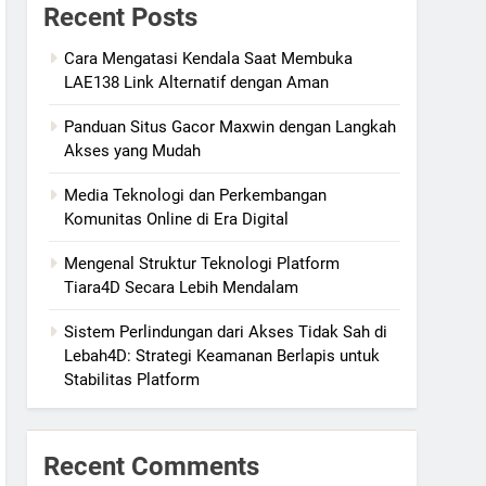
Recent Posts
Cara Mengatasi Kendala Saat Membuka
LAE138 Link Alternatif dengan Aman
Panduan Situs Gacor Maxwin dengan Langkah
Akses yang Mudah
Media Teknologi dan Perkembangan
Komunitas Online di Era Digital
Mengenal Struktur Teknologi Platform
Tiara4D Secara Lebih Mendalam
Sistem Perlindungan dari Akses Tidak Sah di
Lebah4D: Strategi Keamanan Berlapis untuk
Stabilitas Platform
Recent Comments