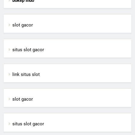
bokep indo
slot gacor
situs slot gacor
link situs slot
slot gacor
situs slot gacor