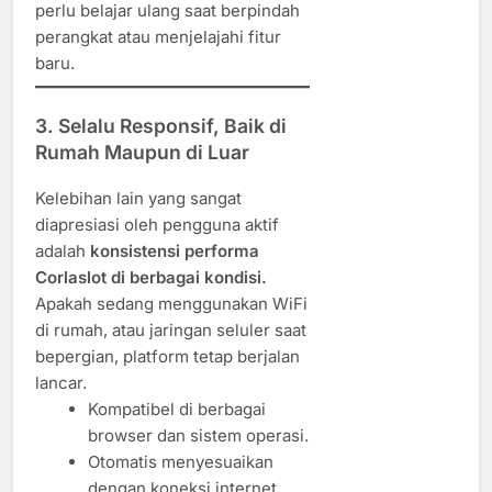
perlu belajar ulang saat berpindah
perangkat atau menjelajahi fitur
baru.
3.
Selalu Responsif, Baik di
Rumah Maupun di Luar
Kelebihan lain yang sangat
diapresiasi oleh pengguna aktif
adalah
konsistensi performa
Corlaslot di berbagai kondisi.
Apakah sedang menggunakan WiFi
di rumah, atau jaringan seluler saat
bepergian, platform tetap berjalan
lancar.
Kompatibel di berbagai
browser dan sistem operasi.
Otomatis menyesuaikan
dengan koneksi internet