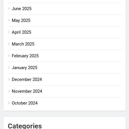
June 2025
May 2025
April 2025
March 2025
February 2025
January 2025
December 2024
November 2024
October 2024
Categories