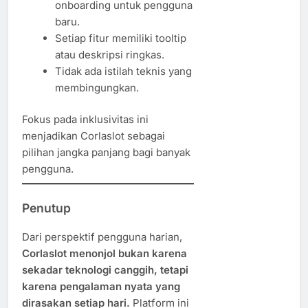
onboarding untuk pengguna
baru.
Setiap fitur memiliki tooltip
atau deskripsi ringkas.
Tidak ada istilah teknis yang
membingungkan.
Fokus pada inklusivitas ini
menjadikan Corlaslot sebagai
pilihan jangka panjang bagi banyak
pengguna.
Penutup
Dari perspektif pengguna harian,
Corlaslot menonjol bukan karena
sekadar teknologi canggih, tetapi
karena pengalaman nyata yang
dirasakan setiap hari.
Platform ini