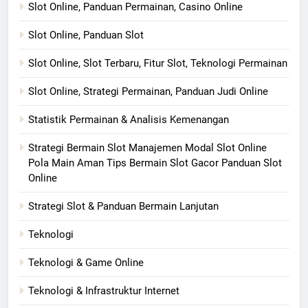
Slot Online, Panduan Permainan, Casino Online
Slot Online, Panduan Slot
Slot Online, Slot Terbaru, Fitur Slot, Teknologi Permainan
Slot Online, Strategi Permainan, Panduan Judi Online
Statistik Permainan & Analisis Kemenangan
Strategi Bermain Slot Manajemen Modal Slot Online
Pola Main Aman Tips Bermain Slot Gacor Panduan Slot
Online
Strategi Slot & Panduan Bermain Lanjutan
Teknologi
Teknologi & Game Online
Teknologi & Infrastruktur Internet