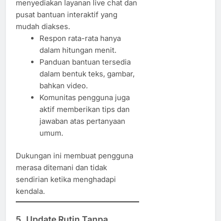
menyediakan layanan live chat dan
pusat bantuan interaktif yang
mudah diakses.
Respon rata-rata hanya
dalam hitungan menit.
Panduan bantuan tersedia
dalam bentuk teks, gambar,
bahkan video.
Komunitas pengguna juga
aktif memberikan tips dan
jawaban atas pertanyaan
umum.
Dukungan ini membuat pengguna
merasa ditemani dan tidak
sendirian ketika menghadapi
kendala.
5.
Update Rutin Tanpa