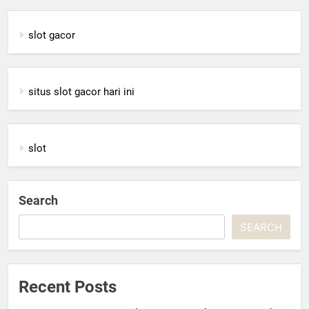
slot gacor
situs slot gacor hari ini
slot
Search
SEARCH
Recent Posts