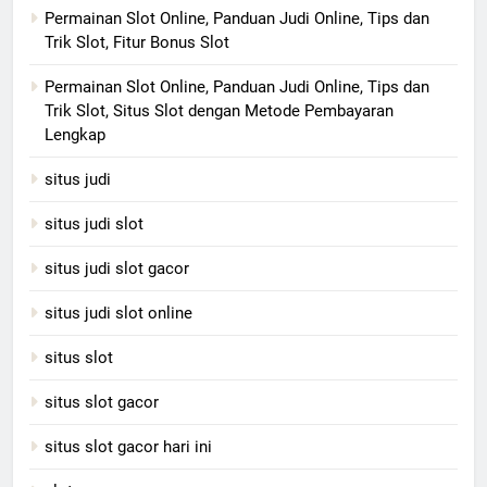
Permainan Slot Online, Panduan Judi Online, Tips dan
Trik Slot, Fitur Bonus Slot
Permainan Slot Online, Panduan Judi Online, Tips dan
Trik Slot, Situs Slot dengan Metode Pembayaran
Lengkap
situs judi
situs judi slot
situs judi slot gacor
situs judi slot online
situs slot
situs slot gacor
situs slot gacor hari ini