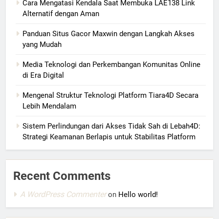
Cara Mengatasi Kendala Saat Membuka LAE138 Link
Alternatif dengan Aman
Panduan Situs Gacor Maxwin dengan Langkah Akses
yang Mudah
Media Teknologi dan Perkembangan Komunitas Online
di Era Digital
Mengenal Struktur Teknologi Platform Tiara4D Secara
Lebih Mendalam
Sistem Perlindungan dari Akses Tidak Sah di Lebah4D:
Strategi Keamanan Berlapis untuk Stabilitas Platform
Recent Comments
A WordPress Commenter
on
Hello world!