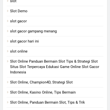
slot
Slot Demo
slot gacor
slot gacor gampang menang
slot gacor hari ini
slot online
Slot Online Panduan Bermain Slot Tips & Strategi Slot
Situs Slot Terpercaya Edukasi Game Online Slot Gacor
Indonesia
Slot Online, Champion4D, Strategi Slot
Slot Online, Kasino Online, Tips Bermain
Slot Online, Panduan Bermain Slot, Tips & Trik