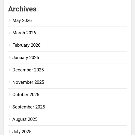
Archives
May 2026
March 2026
February 2026
January 2026
December 2025
November 2025
October 2025
September 2025
August 2025
July 2025