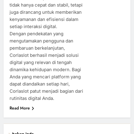
tidak hanya cepat dan stabil, tetapi
juga dirancang untuk memberikan
kenyamanan dan efisiensi dalam
setiap interaksi digital.
Dengan pendekatan yang
mengutamakan pengguna dan
pembaruan berkelanjutan,
Corlaslot berhasil menjadi solusi
digital yang relevan di tengah
dinamika kehidupan modern. Bagi
Anda yang mencari platform yang
dapat diandalkan setiap hari,
Corlaslot patut menjadi bagian dari
rutinitas digital Anda.
Read More