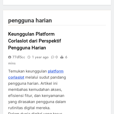
pengguna harian
Keunggulan Platform
Corlaslot dari Perspektif
Pengguna Harian
77df5cc
1 year ago
0
6
mins
Temukan keunggulan
platform
corlaslot
melalui sudut pandang
pengguna harian. Artikel ini
membahas kemudahan akses,
efisiensi fitur, dan kenyamanan
yang dirasakan pengguna dalam
rutinitas digital mereka.
Dalam dunia digital yang terus