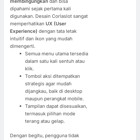
membingungkan
dan bisa
dipahami sejak pertama kali
digunakan. Desain Corlaslot sangat
memperhatikan
UX (User
Experience)
dengan tata letak
intuitif dan ikon yang mudah
dimengerti.
Semua menu utama tersedia
dalam satu kali sentuh atau
klik.
Tombol aksi ditempatkan
strategis agar mudah
dijangkau, baik di desktop
maupun perangkat mobile.
Tampilan dapat disesuaikan,
termasuk pilihan mode
terang atau gelap.
Dengan begitu, pengguna tidak