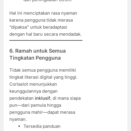
Hal ini menciptakan rasa nyaman
karena pengguna tidak merasa
“dipaksa” untuk beradaptasi
dengan hal baru secara mendadak.
6.
Ramah untuk Semua
Tingkatan Pengguna
Tidak semua pengguna memiliki
tingkat literasi digital yang tinggi.
Corlaslot menunjukkan
keunggulannya dengan
pendekatan
inklusif
, di mana siapa
pun—dari pemula hingga
pengguna mahir—dapat merasa
nyaman.
Tersedia panduan