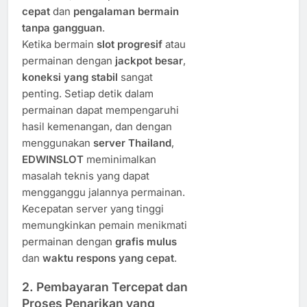
cepat
dan
pengalaman bermain
tanpa gangguan
.
Ketika bermain
slot progresif
atau
permainan dengan
jackpot besar
,
koneksi yang stabil
sangat
penting. Setiap detik dalam
permainan dapat mempengaruhi
hasil kemenangan, dan dengan
menggunakan
server Thailand
,
EDWINSLOT
meminimalkan
masalah teknis yang dapat
mengganggu jalannya permainan.
Kecepatan server yang tinggi
memungkinkan pemain menikmati
permainan dengan
grafis mulus
dan
waktu respons yang cepat
.
2.
Pembayaran Tercepat dan
Proses Penarikan yang