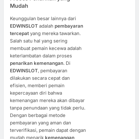
Mudah
Keunggulan besar lainnya dari
EDWINSLOT
adalah
pembayaran
tercepat
yang mereka tawarkan.
Salah satu hal yang sering
membuat pemain kecewa adalah
keterlambatan dalam proses
penarikan kemenangan
. Di
EDWINSLOT
, pembayaran
dilakukan secara cepat dan
efisien, memberi pemain
kepercayaan diri bahwa
kemenangan mereka akan dibayar
tanpa penundaan yang tidak perlu.
Dengan berbagai metode
pembayaran yang aman dan
terverifikasi, pemain dapat dengan
mudah menarik
kemenangan