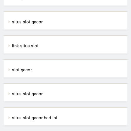
situs slot gacor
link situs slot
slot gacor
situs slot gacor
situs slot gacor hari ini