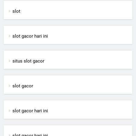
slot
slot gacor hari ini
situs slot gacor
slot gacor
slot gacor hari ini
slot gacor hari ini