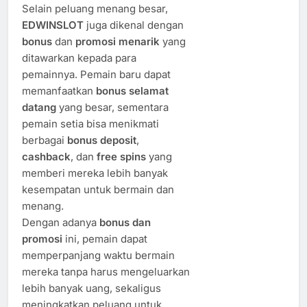
Selain peluang menang besar,
EDWINSLOT
juga dikenal dengan
bonus
dan
promosi menarik
yang
ditawarkan kepada para
pemainnya. Pemain baru dapat
memanfaatkan
bonus selamat
datang
yang besar, sementara
pemain setia bisa menikmati
berbagai
bonus deposit
,
cashback
, dan
free spins
yang
memberi mereka lebih banyak
kesempatan untuk bermain dan
menang.
Dengan adanya
bonus dan
promosi
ini, pemain dapat
memperpanjang waktu bermain
mereka tanpa harus mengeluarkan
lebih banyak uang, sekaligus
meningkatkan peluang untuk