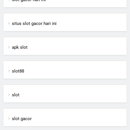
situs slot gacor hari ini
apk slot
slot88
slot
slot gacor