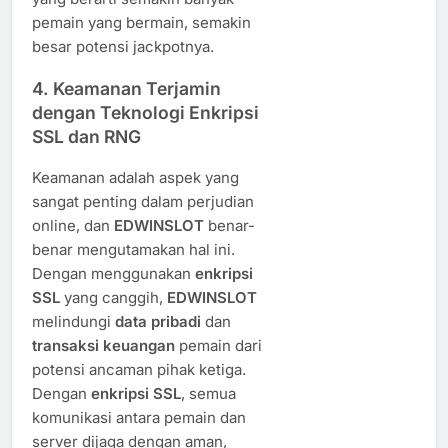
pemain yang bermain, semakin
besar potensi jackpotnya.
4.
Keamanan Terjamin
dengan Teknologi Enkripsi
SSL dan RNG
Keamanan adalah aspek yang
sangat penting dalam perjudian
online, dan
EDWINSLOT
benar-
benar mengutamakan hal ini.
Dengan menggunakan
enkripsi
SSL
yang canggih,
EDWINSLOT
melindungi
data pribadi
dan
transaksi keuangan
pemain dari
potensi ancaman pihak ketiga.
Dengan
enkripsi SSL
, semua
komunikasi antara pemain dan
server dijaga dengan aman,