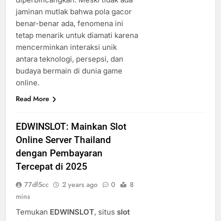
jaminan mutlak bahwa pola gacor
benar-benar ada, fenomena ini
tetap menarik untuk diamati karena
mencerminkan interaksi unik
antara teknologi, persepsi, dan
budaya bermain di dunia game
online.
Read More
EDWINSLOT: Mainkan Slot
Online Server Thailand
dengan Pembayaran
Tercepat di 2025
77df5cc
2 years ago
0
8
mins
Temukan
EDWINSLOT
, situs
slot