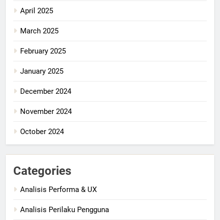
April 2025
March 2025
February 2025
January 2025
December 2024
November 2024
October 2024
Categories
Analisis Performa & UX
Analisis Perilaku Pengguna