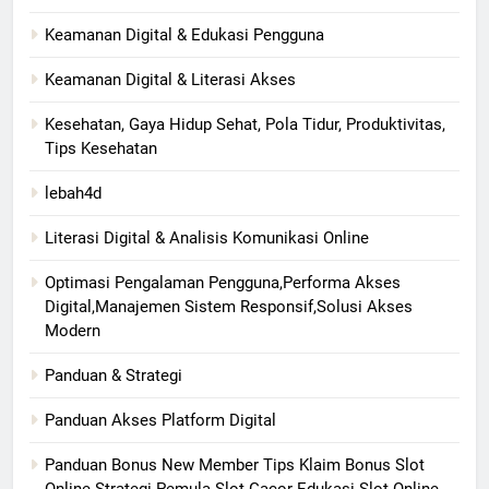
Keamanan Digital & Edukasi Pengguna
Keamanan Digital & Literasi Akses
Kesehatan, Gaya Hidup Sehat, Pola Tidur, Produktivitas,
Tips Kesehatan
lebah4d
Literasi Digital & Analisis Komunikasi Online
Optimasi Pengalaman Pengguna,Performa Akses
Digital,Manajemen Sistem Responsif,Solusi Akses
Modern
Panduan & Strategi
Panduan Akses Platform Digital
Panduan Bonus New Member Tips Klaim Bonus Slot
Online Strategi Pemula Slot Gacor Edukasi Slot Online