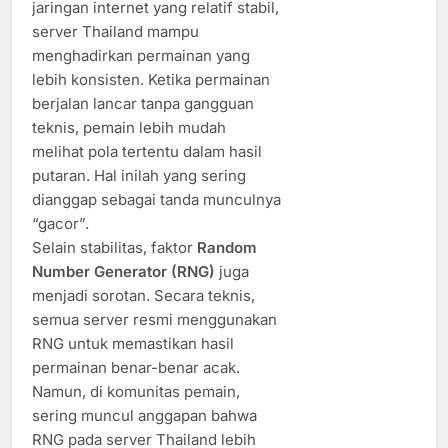
jaringan internet yang relatif stabil,
server Thailand mampu
menghadirkan permainan yang
lebih konsisten. Ketika permainan
berjalan lancar tanpa gangguan
teknis, pemain lebih mudah
melihat pola tertentu dalam hasil
putaran. Hal inilah yang sering
dianggap sebagai tanda munculnya
“gacor”.
Selain stabilitas, faktor
Random
Number Generator (RNG)
juga
menjadi sorotan. Secara teknis,
semua server resmi menggunakan
RNG untuk memastikan hasil
permainan benar-benar acak.
Namun, di komunitas pemain,
sering muncul anggapan bahwa
RNG pada server Thailand lebih