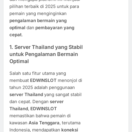
pilihan terbaik di 2025 untuk para
pemain yang menginginkan
pengalaman bermain yang
optimal
dan
pembayaran yang
cepat
.
1.
Server Thailand yang Stabil
untuk Pengalaman Bermain
Optimal
Salah satu fitur utama yang
membuat
EDWINSLOT
menonjol di
tahun 2025 adalah penggunaan
server Thailand
yang sangat stabil
dan cepat. Dengan
server
Thailand
,
EDWINSLOT
memastikan bahwa pemain di
kawasan
Asia Tenggara
, terutama
Indonesia, mendapatkan
koneksi