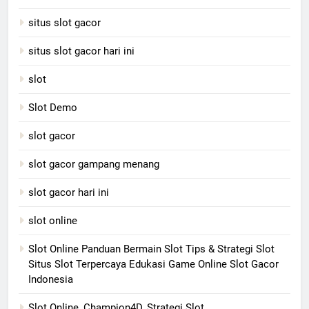
situs slot gacor
situs slot gacor hari ini
slot
Slot Demo
slot gacor
slot gacor gampang menang
slot gacor hari ini
slot online
Slot Online Panduan Bermain Slot Tips & Strategi Slot
Situs Slot Terpercaya Edukasi Game Online Slot Gacor
Indonesia
Slot Online, Champion4D, Strategi Slot