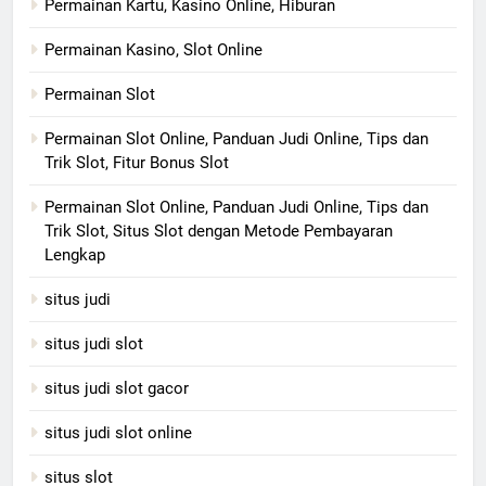
Permainan Kartu, Kasino Online, Hiburan
Permainan Kasino, Slot Online
Permainan Slot
Permainan Slot Online, Panduan Judi Online, Tips dan
Trik Slot, Fitur Bonus Slot
Permainan Slot Online, Panduan Judi Online, Tips dan
Trik Slot, Situs Slot dengan Metode Pembayaran
Lengkap
situs judi
situs judi slot
situs judi slot gacor
situs judi slot online
situs slot