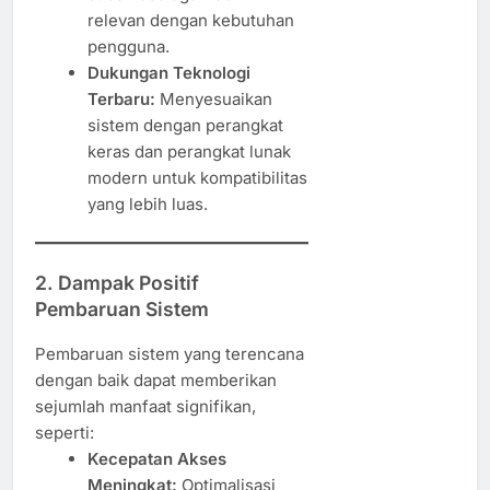
relevan dengan kebutuhan
pengguna.
Dukungan Teknologi
Terbaru:
Menyesuaikan
sistem dengan perangkat
keras dan perangkat lunak
modern untuk kompatibilitas
yang lebih luas.
2. Dampak Positif
Pembaruan Sistem
Pembaruan sistem yang terencana
dengan baik dapat memberikan
sejumlah manfaat signifikan,
seperti:
Kecepatan Akses
Meningkat:
Optimalisasi