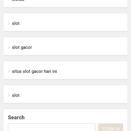
slot
slot gacor
situs slot gacor hari ini
slot
Search
SEARCH