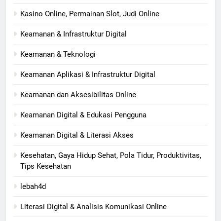
Kasino Online, Permainan Slot, Judi Online
Keamanan & Infrastruktur Digital
Keamanan & Teknologi
Keamanan Aplikasi & Infrastruktur Digital
Keamanan dan Aksesibilitas Online
Keamanan Digital & Edukasi Pengguna
Keamanan Digital & Literasi Akses
Kesehatan, Gaya Hidup Sehat, Pola Tidur, Produktivitas,
Tips Kesehatan
lebah4d
Literasi Digital & Analisis Komunikasi Online