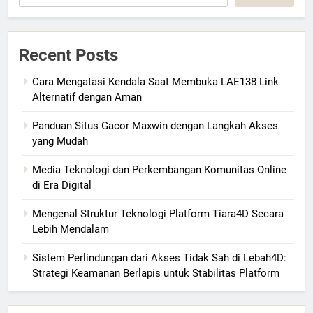
Recent Posts
Cara Mengatasi Kendala Saat Membuka LAE138 Link
Alternatif dengan Aman
Panduan Situs Gacor Maxwin dengan Langkah Akses
yang Mudah
Media Teknologi dan Perkembangan Komunitas Online
di Era Digital
Mengenal Struktur Teknologi Platform Tiara4D Secara
Lebih Mendalam
Sistem Perlindungan dari Akses Tidak Sah di Lebah4D:
Strategi Keamanan Berlapis untuk Stabilitas Platform