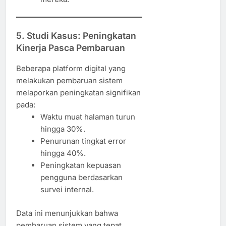
5. Studi Kasus: Peningkatan
Kinerja Pasca Pembaruan
Beberapa platform digital yang
melakukan pembaruan sistem
melaporkan peningkatan signifikan
pada:
Waktu muat halaman turun
hingga 30%.
Penurunan tingkat error
hingga 40%.
Peningkatan kepuasan
pengguna berdasarkan
survei internal.
Data ini menunjukkan bahwa
pembaruan sistem yang tepat