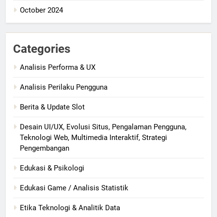
October 2024
Categories
Analisis Performa & UX
Analisis Perilaku Pengguna
Berita & Update Slot
Desain UI/UX, Evolusi Situs, Pengalaman Pengguna,
Teknologi Web, Multimedia Interaktif, Strategi
Pengembangan
Edukasi & Psikologi
Edukasi Game / Analisis Statistik
Etika Teknologi & Analitik Data