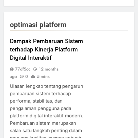
optimasi platform
Dampak Pembaruan Sistem
terhadap Kinerja Platform
Digital Interaktif
77df5cc
12 months
ago
0
5 mins
Ulasan lengkap tentang pengaruh
pembaruan sistem terhadap
performa, stabilitas, dan
pengalaman pengguna pada
platform digital interaktif modern.
Pembaruan sistem merupakan
salah satu langkah penting dalam
menjaga kualitas layanan sebuah