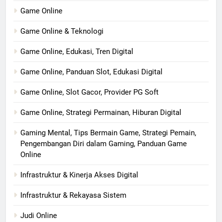
Game Online
Game Online & Teknologi
Game Online, Edukasi, Tren Digital
Game Online, Panduan Slot, Edukasi Digital
Game Online, Slot Gacor, Provider PG Soft
Game Online, Strategi Permainan, Hiburan Digital
Gaming Mental, Tips Bermain Game, Strategi Pemain,
Pengembangan Diri dalam Gaming, Panduan Game
Online
Infrastruktur & Kinerja Akses Digital
Infrastruktur & Rekayasa Sistem
Judi Online