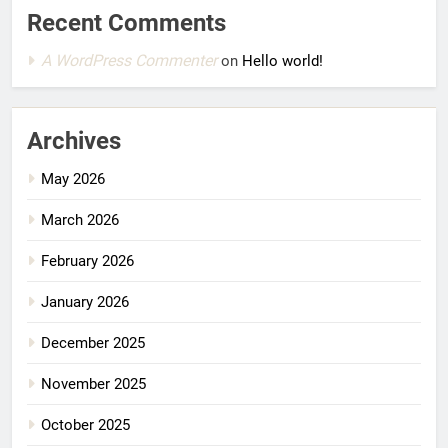
Recent Comments
A WordPress Commenter
on
Hello world!
Archives
May 2026
March 2026
February 2026
January 2026
December 2025
November 2025
October 2025