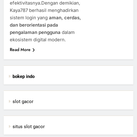
efektivitasnya.Dengan demikian,
Kaya787 berhasil menghadirkan
sistem login yang
aman, cerdas,
dan berorientasi pada
pengalaman pengguna
dalam
ekosistem digital modern.
Read More
bokep indo
slot gacor
situs slot gacor