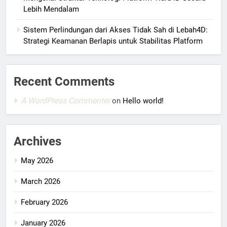
Lebih Mendalam
Sistem Perlindungan dari Akses Tidak Sah di Lebah4D:
Strategi Keamanan Berlapis untuk Stabilitas Platform
Recent Comments
A WordPress Commenter
on
Hello world!
Archives
May 2026
March 2026
February 2026
January 2026