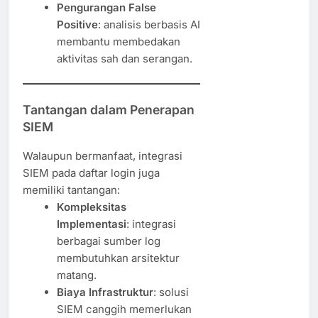
Pengurangan False
Positive
: analisis berbasis AI
membantu membedakan
aktivitas sah dan serangan.
Tantangan dalam Penerapan
SIEM
Walaupun bermanfaat, integrasi
SIEM pada daftar login juga
memiliki tantangan:
Kompleksitas
Implementasi
: integrasi
berbagai sumber log
membutuhkan arsitektur
matang.
Biaya Infrastruktur
: solusi
SIEM canggih memerlukan