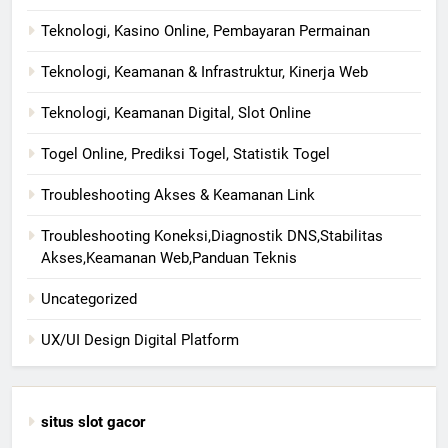
Teknologi, Kasino Online, Pembayaran Permainan
Teknologi, Keamanan & Infrastruktur, Kinerja Web
Teknologi, Keamanan Digital, Slot Online
Togel Online, Prediksi Togel, Statistik Togel
Troubleshooting Akses & Keamanan Link
Troubleshooting Koneksi,Diagnostik DNS,Stabilitas
Akses,Keamanan Web,Panduan Teknis
Uncategorized
UX/UI Design Digital Platform
situs slot gacor