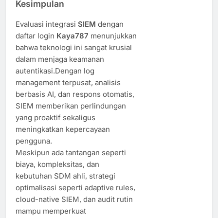
Kesimpulan
Evaluasi integrasi
SIEM
dengan
daftar login
Kaya787
menunjukkan
bahwa teknologi ini sangat krusial
dalam menjaga keamanan
autentikasi.Dengan log
management terpusat, analisis
berbasis AI, dan respons otomatis,
SIEM memberikan perlindungan
yang proaktif sekaligus
meningkatkan kepercayaan
pengguna.
Meskipun ada tantangan seperti
biaya, kompleksitas, dan
kebutuhan SDM ahli, strategi
optimalisasi seperti adaptive rules,
cloud-native SIEM, dan audit rutin
mampu memperkuat