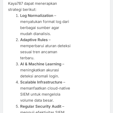
Kaya787 dapat menerapkan
strategi berikut:
Log Normalization
–
menyatukan format log dari
berbagai sumber agar
mudah dianalisis.
Adaptive Rules
–
memperbarui aturan deteksi
sesuai tren ancaman
terbaru.
AI & Machine Learning
–
meningkatkan akurasi
deteksi anomali login.
Scalable Infrastructure
–
memanfaatkan cloud-native
SIEM untuk mengelola
volume data besar.
Regular Security Audit
–
menguji efektivitas SIEM