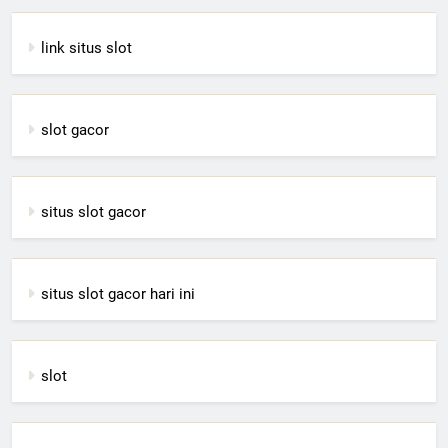
link situs slot
slot gacor
situs slot gacor
situs slot gacor hari ini
slot