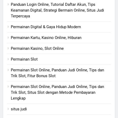
Panduan Login Online, Tutorial Daftar Akun, Tips
Keamanan Digital, Strategi Bermain Online, Situs Judi
Terpercaya
Permainan Digital & Gaya Hidup Modern
Permainan Kartu, Kasino Online, Hiburan
Permainan Kasino, Slot Online
Permainan Slot
Permainan Slot Online, Panduan Judi Online, Tips dan
Trik Slot, Fitur Bonus Slot
Permainan Slot Online, Panduan Judi Online, Tips dan
Trik Slot, Situs Slot dengan Metode Pembayaran
Lengkap
situs judi