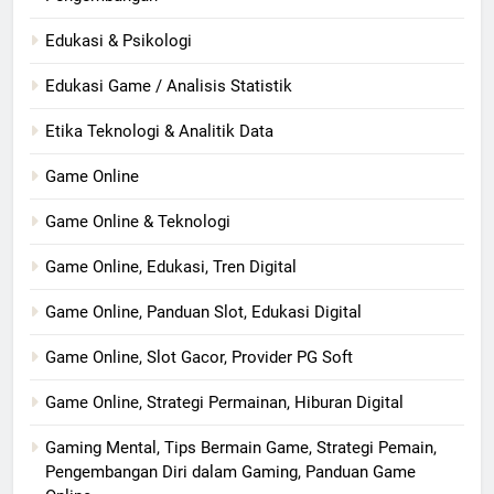
Edukasi & Psikologi
Edukasi Game / Analisis Statistik
Etika Teknologi & Analitik Data
Game Online
Game Online & Teknologi
Game Online, Edukasi, Tren Digital
Game Online, Panduan Slot, Edukasi Digital
Game Online, Slot Gacor, Provider PG Soft
Game Online, Strategi Permainan, Hiburan Digital
Gaming Mental, Tips Bermain Game, Strategi Pemain,
Pengembangan Diri dalam Gaming, Panduan Game