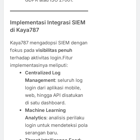
Implementasi Integrasi SIEM
di Kaya787
Kaya787 mengadopsi SIEM dengan
fokus pada
visibilitas penuh
terhadap aktivitas login.Fitur
implementasinya meliputi:
Centralized Log
Management
: seluruh log
login dari aplikasi mobile,
web, hingga API disatukan
di satu dashboard.
Machine Learning
Analytics
: analisis perilaku
login untuk mendeteksi pola
serangan baru.