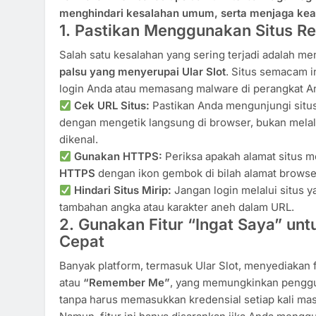
menghindari kesalahan umum, serta menjaga ke
1. Pastikan Menggunakan Situs Re
Salah satu kesalahan yang sering terjadi adalah m
palsu yang menyerupai Ular Slot
. Situs semacam i
login Anda atau memasang malware di perangkat A
Cek URL Situs:
Pastikan Anda mengunjungi situ
dengan mengetik langsung di browser, bukan melalu
dikenal.
Gunakan HTTPS:
Periksa apakah alamat situs 
HTTPS
dengan ikon gembok di bilah alamat browse
Hindari Situs Mirip:
Jangan login melalui situs y
tambahan angka atau karakter aneh dalam URL.
2. Gunakan Fitur “Ingat Saya” unt
Cepat
Banyak platform, termasuk Ular Slot, menyediakan 
atau
“Remember Me”
, yang memungkinkan penggun
tanpa harus memasukkan kredensial setiap kali ma