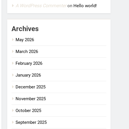
A WordPress Commenter
on
Hello world!
Archives
May 2026
March 2026
February 2026
January 2026
December 2025
November 2025
October 2025
September 2025