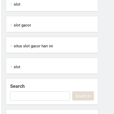
slot
slot gacor
situs slot gacor hari ini
slot
Search
SEARCH