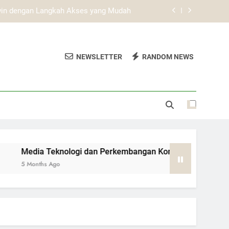
win dengan Langkah Akses yang Mudah
angan Komunitas Online di Era Digital
atform Tiara4D Secara Lebih Mendalam
NEWSLETTER
RANDOM NEWS
 LAE138 Link Alternatif dengan Aman
an Yang Tersedia Di Mesir, Lengkap Dengan Detail Harga Dan
ya.
win dengan Langkah Akses yang Mudah
angan Komunitas Online di Era Digital
atform Tiara4D Secara Lebih Mendalam
Teknologi dan Perkembangan Komunitas Online di Era Digital
 Ago