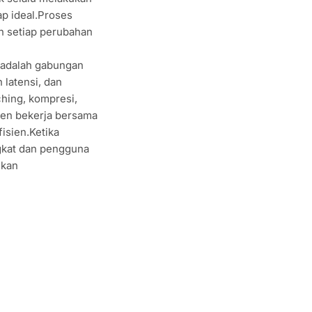
ap ideal.Proses
n setiap perubahan
l adalah gabungan
 latensi, dan
ching, kompresi,
nen bekerja bersama
isien.Ketika
ngkat dan pengguna
lkan