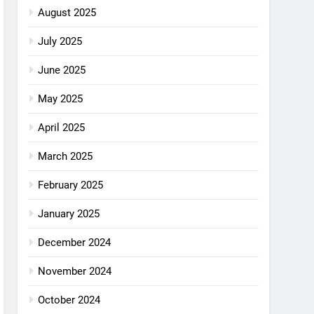
August 2025
July 2025
June 2025
May 2025
April 2025
March 2025
February 2025
January 2025
December 2024
November 2024
October 2024