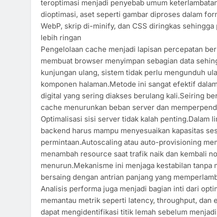
teroptimasi menjadi penyebab umum keterlambatan.
dioptimasi, aset seperti gambar diproses dalam fo
WebP, skrip di-minify, dan CSS diringkas sehingg
lebih ringan
Pengelolaan cache menjadi lapisan percepatan be
membuat browser menyimpan sebagian data sehin
kunjungan ulang, sistem tidak perlu mengunduh ul
komponen halaman.Metode ini sangat efektif dalam
digital yang sering diakses berulang kali.Seiring be
cache menurunkan beban server dan memperpend
Optimalisasi sisi server tidak kalah penting.Dalam
backend harus mampu menyesuaikan kapasitas ses
permintaan.Autoscaling atau auto-provisioning m
menambah resource saat trafik naik dan kembali n
menurun.Mekanisme ini menjaga kestabilan tanp
bersaing dengan antrian panjang yang memperlamb
Analisis performa juga menjadi bagian inti dari op
memantau metrik seperti latency, throughput, dan e
dapat mengidentifikasi titik lemah sebelum menjad