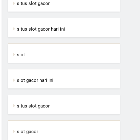
situs slot gacor
situs slot gacor hari ini
slot
slot gacor hari ini
situs slot gacor
slot gacor