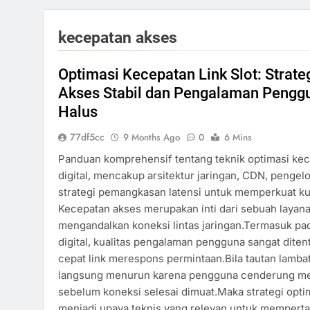
kecepatan akses
Optimasi Kecepatan Link Slot: Strate
Akses Stabil dan Pengalaman Pengg
Halus
77df5cc
9 Months Ago
0
6 Mins
Panduan komprehensif tentang teknik optimasi kece
digital, mencakup arsitektur jaringan, CDN, pengelo
strategi pemangkasan latensi untuk memperkuat kua
Kecepatan akses merupakan inti dari sebuah layana
mengandalkan koneksi lintas jaringan.Termasuk pad
digital, kualitas pengalaman pengguna sangat dite
cepat link merespons permintaan.Bila tautan lambat
langsung menurun karena pengguna cenderung me
sebelum koneksi selesai dimuat.Maka strategi opti
menjadi upaya teknis yang relevan untuk memperta