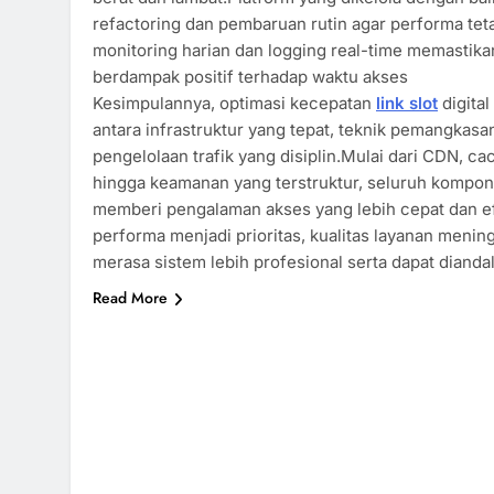
refactoring dan pembaruan rutin agar performa tet
monitoring harian dan logging real-time memastika
berdampak positif terhadap waktu akses
Kesimpulannya, optimasi kecepatan
link slot
digita
antara infrastruktur yang tepat, teknik pemangkasan
pengelolaan trafik yang disiplin.Mulai dari CDN, ca
hingga keamanan yang terstruktur, seluruh kompo
memberi pengalaman akses yang lebih cepat dan ef
performa menjadi prioritas, kualitas layanan meni
merasa sistem lebih profesional serta dapat dianda
Read More