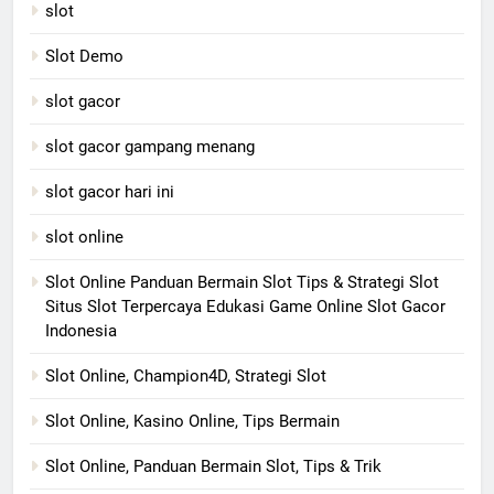
slot
Slot Demo
slot gacor
slot gacor gampang menang
slot gacor hari ini
slot online
Slot Online Panduan Bermain Slot Tips & Strategi Slot
Situs Slot Terpercaya Edukasi Game Online Slot Gacor
Indonesia
Slot Online, Champion4D, Strategi Slot
Slot Online, Kasino Online, Tips Bermain
Slot Online, Panduan Bermain Slot, Tips & Trik