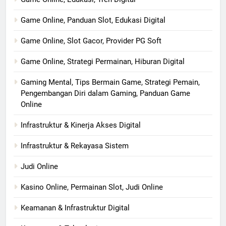
Game Online, Panduan Slot, Edukasi Digital
Game Online, Slot Gacor, Provider PG Soft
Game Online, Strategi Permainan, Hiburan Digital
Gaming Mental, Tips Bermain Game, Strategi Pemain,
Pengembangan Diri dalam Gaming, Panduan Game
Online
Infrastruktur & Kinerja Akses Digital
Infrastruktur & Rekayasa Sistem
Judi Online
Kasino Online, Permainan Slot, Judi Online
Keamanan & Infrastruktur Digital