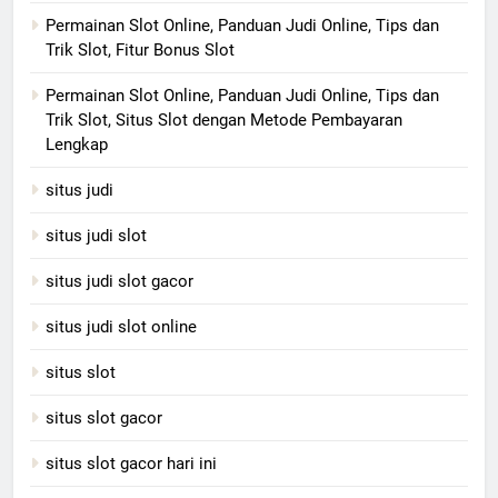
Permainan Slot Online, Panduan Judi Online, Tips dan
Trik Slot, Fitur Bonus Slot
Permainan Slot Online, Panduan Judi Online, Tips dan
Trik Slot, Situs Slot dengan Metode Pembayaran
Lengkap
situs judi
situs judi slot
situs judi slot gacor
situs judi slot online
situs slot
situs slot gacor
situs slot gacor hari ini