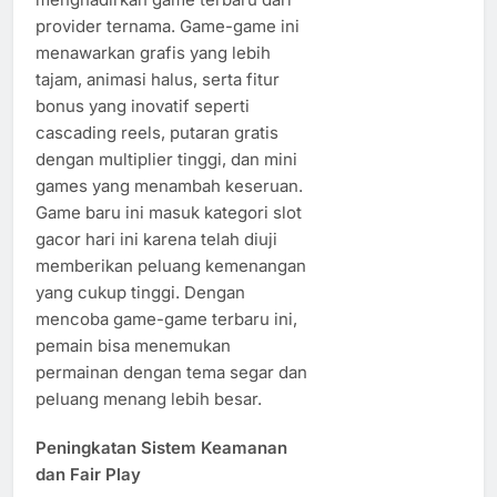
provider ternama. Game-game ini
menawarkan grafis yang lebih
tajam, animasi halus, serta fitur
bonus yang inovatif seperti
cascading reels, putaran gratis
dengan multiplier tinggi, dan mini
games yang menambah keseruan.
Game baru ini masuk kategori slot
gacor hari ini karena telah diuji
memberikan peluang kemenangan
yang cukup tinggi. Dengan
mencoba game-game terbaru ini,
pemain bisa menemukan
permainan dengan tema segar dan
peluang menang lebih besar.
Peningkatan Sistem Keamanan
dan Fair Play