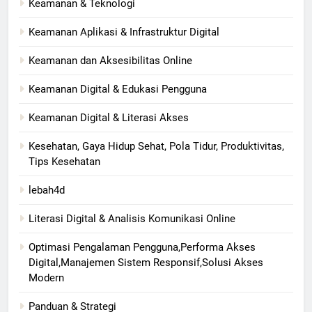
Keamanan & Teknologi
Keamanan Aplikasi & Infrastruktur Digital
Keamanan dan Aksesibilitas Online
Keamanan Digital & Edukasi Pengguna
Keamanan Digital & Literasi Akses
Kesehatan, Gaya Hidup Sehat, Pola Tidur, Produktivitas,
Tips Kesehatan
lebah4d
Literasi Digital & Analisis Komunikasi Online
Optimasi Pengalaman Pengguna,Performa Akses
Digital,Manajemen Sistem Responsif,Solusi Akses
Modern
Panduan & Strategi