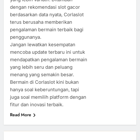
dengan rekomendasi slot gacor
berdasarkan data nyata, Corlaslot
terus berusaha memberikan
pengalaman bermain terbaik bagi
penggunanya.
Jangan lewatkan kesempatan
mencoba update terbaru ini untuk
mendapatkan pengalaman bermain
yang lebih seru dan peluang
menang yang semakin besar.
Bermain di Corlaslot kini bukan
hanya soal keberuntungan, tapi
juga soal memilih platform dengan
fitur dan inovasi terbaik.
Read More