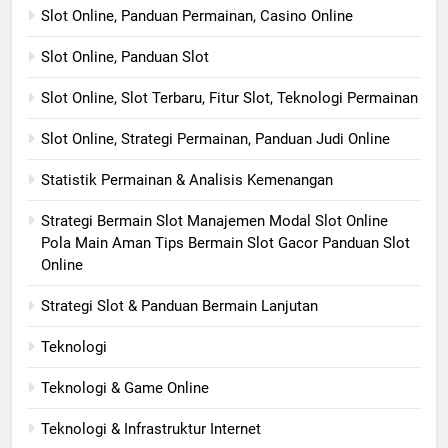
Slot Online, Panduan Permainan, Casino Online
Slot Online, Panduan Slot
Slot Online, Slot Terbaru, Fitur Slot, Teknologi Permainan
Slot Online, Strategi Permainan, Panduan Judi Online
Statistik Permainan & Analisis Kemenangan
Strategi Bermain Slot Manajemen Modal Slot Online
Pola Main Aman Tips Bermain Slot Gacor Panduan Slot
Online
Strategi Slot & Panduan Bermain Lanjutan
Teknologi
Teknologi & Game Online
Teknologi & Infrastruktur Internet