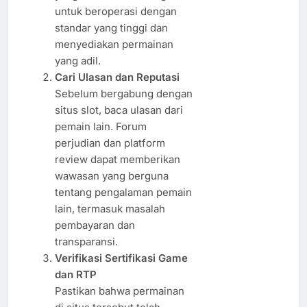
untuk beroperasi dengan
standar yang tinggi dan
menyediakan permainan
yang adil.
Cari Ulasan dan Reputasi
Sebelum bergabung dengan
situs slot, baca ulasan dari
pemain lain. Forum
perjudian dan platform
review dapat memberikan
wawasan yang berguna
tentang pengalaman pemain
lain, termasuk masalah
pembayaran dan
transparansi.
Verifikasi Sertifikasi Game
dan RTP
Pastikan bahwa permainan