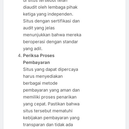
di situs tersebut telah
diaudit oleh lembaga pihak
ketiga yang independen.
Situs dengan sertifikasi dan
audit yang jelas
menunjukkan bahwa mereka
beroperasi dengan standar
yang adil.
Periksa Proses
Pembayaran
Situs yang dapat dipercaya
harus menyediakan
berbagai metode
pembayaran yang aman dan
memiliki proses penarikan
yang cepat. Pastikan bahwa
situs tersebut mematuhi
kebijakan pembayaran yang
transparan dan tidak ada