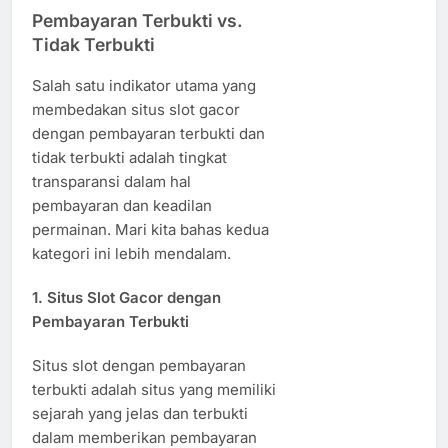
Pembayaran Terbukti vs.
Tidak Terbukti
Salah satu indikator utama yang
membedakan situs slot gacor
dengan pembayaran terbukti dan
tidak terbukti adalah tingkat
transparansi dalam hal
pembayaran dan keadilan
permainan. Mari kita bahas kedua
kategori ini lebih mendalam.
1.
Situs Slot Gacor dengan
Pembayaran Terbukti
Situs slot dengan pembayaran
terbukti adalah situs yang memiliki
sejarah yang jelas dan terbukti
dalam memberikan pembayaran