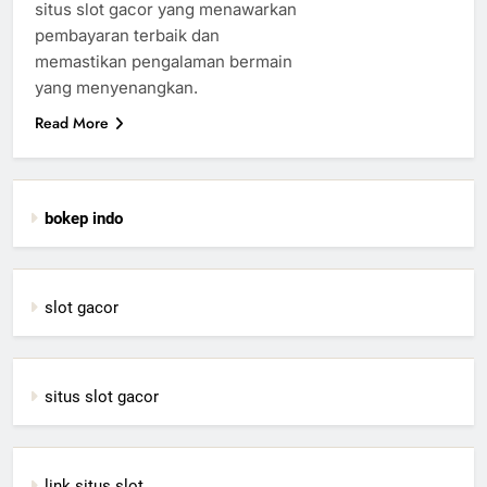
situs slot gacor yang menawarkan
pembayaran terbaik dan
memastikan pengalaman bermain
yang menyenangkan.
Read More
bokep indo
slot gacor
situs slot gacor
link situs slot