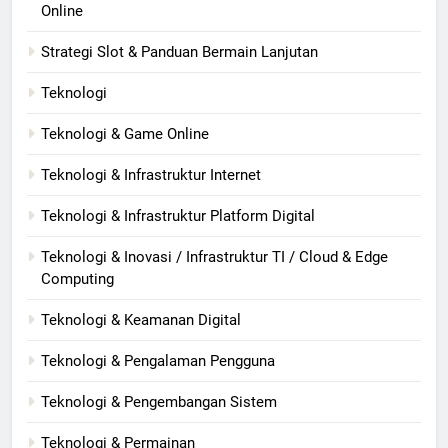
Online
Strategi Slot & Panduan Bermain Lanjutan
Teknologi
Teknologi & Game Online
Teknologi & Infrastruktur Internet
Teknologi & Infrastruktur Platform Digital
Teknologi & Inovasi / Infrastruktur TI / Cloud & Edge
Computing
Teknologi & Keamanan Digital
Teknologi & Pengalaman Pengguna
Teknologi & Pengembangan Sistem
Teknologi & Permainan