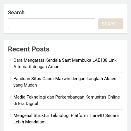
Search
SEARCH
Recent Posts
Cara Mengatasi Kendala Saat Membuka LAE138 Link
Alternatif dengan Aman
Panduan Situs Gacor Maxwin dengan Langkah Akses
yang Mudah
Media Teknologi dan Perkembangan Komunitas Online
di Era Digital
Mengenal Struktur Teknologi Platform Tiara4D Secara
Lebih Mendalam