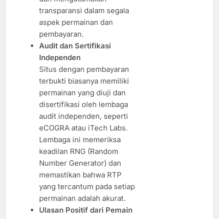
transparansi dalam segala
aspek permainan dan
pembayaran.
Audit dan Sertifikasi
Independen
Situs dengan pembayaran
terbukti biasanya memiliki
permainan yang diuji dan
disertifikasi oleh lembaga
audit independen, seperti
eCOGRA atau iTech Labs.
Lembaga ini memeriksa
keadilan RNG (Random
Number Generator) dan
memastikan bahwa RTP
yang tercantum pada setiap
permainan adalah akurat.
Ulasan Positif dari Pemain