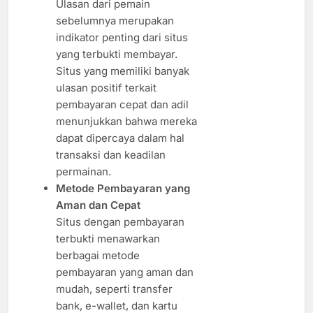
Ulasan dari pemain
sebelumnya merupakan
indikator penting dari situs
yang terbukti membayar.
Situs yang memiliki banyak
ulasan positif terkait
pembayaran cepat dan adil
menunjukkan bahwa mereka
dapat dipercaya dalam hal
transaksi dan keadilan
permainan.
Metode Pembayaran yang
Aman dan Cepat
Situs dengan pembayaran
terbukti menawarkan
berbagai metode
pembayaran yang aman dan
mudah, seperti transfer
bank, e-wallet, dan kartu