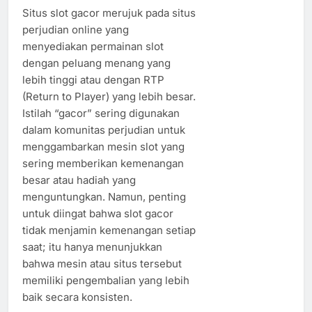
Situs slot gacor merujuk pada situs
perjudian online yang
menyediakan permainan slot
dengan peluang menang yang
lebih tinggi atau dengan RTP
(Return to Player) yang lebih besar.
Istilah “gacor” sering digunakan
dalam komunitas perjudian untuk
menggambarkan mesin slot yang
sering memberikan kemenangan
besar atau hadiah yang
menguntungkan. Namun, penting
untuk diingat bahwa slot gacor
tidak menjamin kemenangan setiap
saat; itu hanya menunjukkan
bahwa mesin atau situs tersebut
memiliki pengembalian yang lebih
baik secara konsisten.