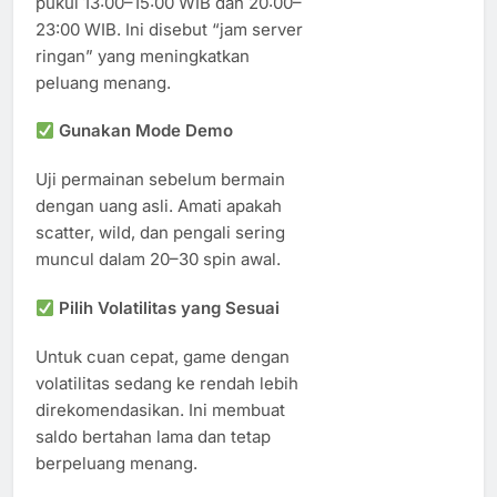
pukul 13:00–15:00 WIB dan 20:00–
23:00 WIB. Ini disebut “jam server
ringan” yang meningkatkan
peluang menang.
Gunakan Mode Demo
Uji permainan sebelum bermain
dengan uang asli. Amati apakah
scatter, wild, dan pengali sering
muncul dalam 20–30 spin awal.
Pilih Volatilitas yang Sesuai
Untuk cuan cepat, game dengan
volatilitas sedang ke rendah lebih
direkomendasikan. Ini membuat
saldo bertahan lama dan tetap
berpeluang menang.