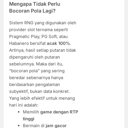
Mengapa Tidak Perlu
Bocoran Pola Lagi?
Sistem RNG yang digunakan oleh
provider slot ternama seperti
Pragmatic Play, PG Soft, atau
Habanero bersifat
acak 100%
.
Artinya, hasil setiap putaran tidak
dipengaruhi oleh putaran
sebelumnya. Maka dari itu,
“bocoran pola” yang sering
beredar sebenarnya hanya
berdasarkan pengalaman
subyektif, bukan data konkret.
Yang lebih efektif untuk menang
hari ini adalah:
Memilih
game dengan RTP
tinggi
Bermain di
jam gacor