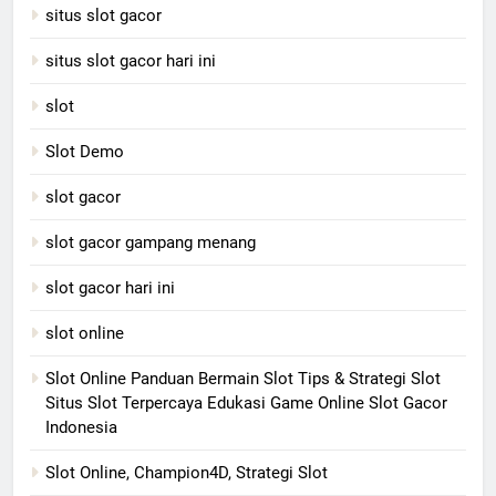
situs slot gacor
situs slot gacor hari ini
slot
Slot Demo
slot gacor
slot gacor gampang menang
slot gacor hari ini
slot online
Slot Online Panduan Bermain Slot Tips & Strategi Slot
Situs Slot Terpercaya Edukasi Game Online Slot Gacor
Indonesia
Slot Online, Champion4D, Strategi Slot