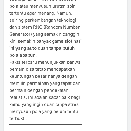
pola
atau menyusun urutan spin
tertentu agar menang. Namun,
seiring perkembangan teknologi
dan sistem RNG (Random Number
Generator) yang semakin canggih,
kini semakin banyak game
slot hari
ini yang auto cuan tanpa butuh
pola apapun
.
Fakta terbaru menunjukkan bahwa
pemain bisa tetap mendapatkan
keuntungan besar hanya dengan
memilih permainan yang tepat dan
bermain dengan pendekatan
realistis. Ini adalah kabar baik bagi
kamu yang ingin cuan tanpa stres
menyusun pola yang belum tentu
terbukti.